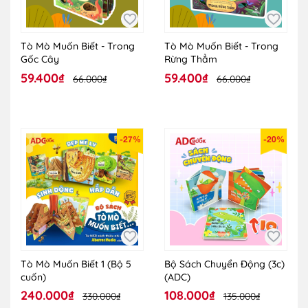
Tò Mò Muốn Biết - Trong
Tò Mò Muốn Biết - Trong
Gốc Cây
Rừng Thẳm
59.400₫
59.400₫
66.000₫
66.000₫
-27%
-20%
Tò Mò Muốn Biết 1 (Bộ 5
Bộ Sách Chuyển Động (3c)
cuốn)
(ADC)
240.000₫
108.000₫
330.000₫
135.000₫