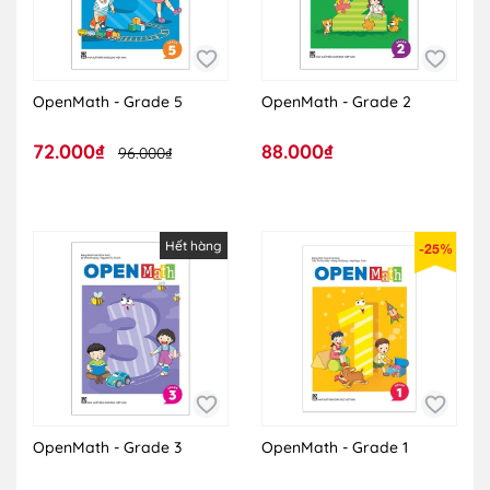
OpenMath - Grade 5
OpenMath - Grade 2
72.000₫
88.000₫
96.000₫
Hết hàng
-25%
OpenMath - Grade 3
OpenMath - Grade 1