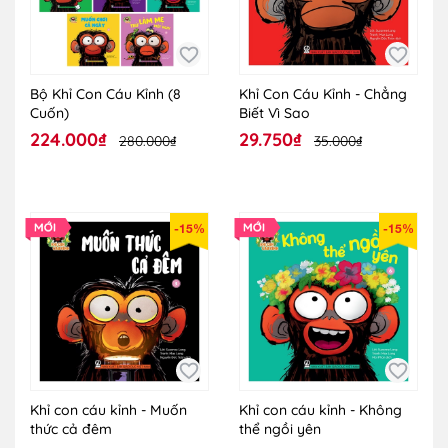
Bộ Khỉ Con Cáu Kỉnh (8
Khỉ Con Cáu Kỉnh - Chẳng
Cuốn)
Biết Vì Sao
224.000₫
29.750₫
280.000₫
35.000₫
-15%
-15%
Khỉ con cáu kỉnh - Muốn
Khỉ con cáu kỉnh - Không
thức cả đêm
thể ngồi yên