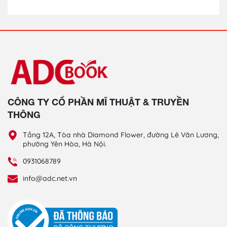
CÔNG TY CỔ PHẦN MĨ THUẬT & TRUYỀN
THÔNG
Tầng 12A, Tòa nhà Diamond Flower, đường Lê Văn Lương,
phường Yên Hòa, Hà Nội.
0931068789
info@adc.net.vn