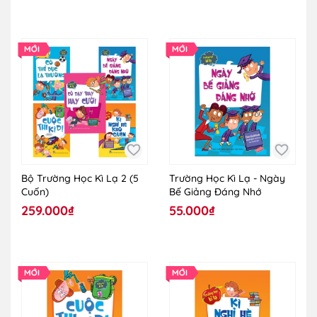
Bộ Trường Học Kì Lạ 2 (5
Trường Học Kì Lạ - Ngày
Cuốn)
Bế Giảng Đáng Nhớ
259.000₫
55.000₫