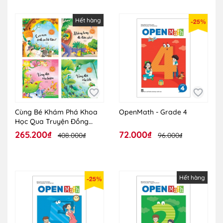
Hết hàng
-25%
Cùng Bé Khám Phá Khoa
OpenMath - Grade 4
Học Qua Truyện Đồng
Thoại (12 Cuốn)
265.200₫
72.000₫
408.000₫
96.000₫
Hết hàng
-25%