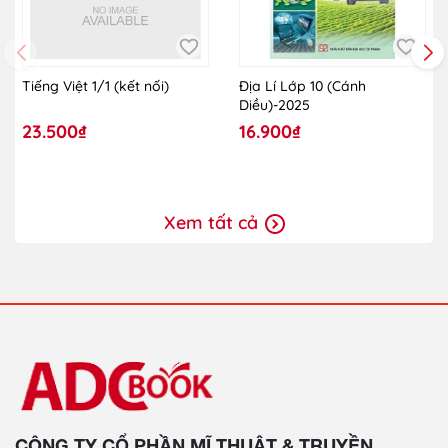
Tiếng Việt 1/1 (kết nối)
Địa Lí Lớp 10 (Cánh
Diều)-2025
23.500₫
16.900₫
Xem tất cả
CÔNG TY CỔ PHẦN MĨ THUẬT & TRUYỀN