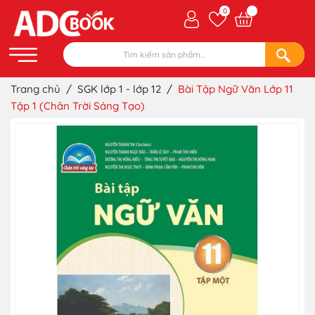
0
Trang chủ
/
SGK lớp 1 - lớp 12
/
Bài Tập Ngữ Văn Lớp 11
Tập 1 (Chân Trời Sáng Tạo)