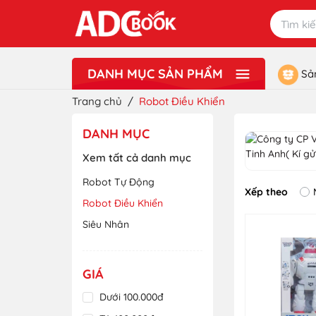
DANH MỤC SẢN PHẨM
Sả
Xem thêm
Lưu Niệm - Quà Tặng
Đồ Chơi
Văn Phòng Phẩm - Dụng Cụ Học Sinh
Sách Ngoại Ngữ - Từ Điển
Sách Tiếng Việt
Sách Giáo Khoa - Sách Tham Khảo
Sách Mầm Non ADC
Sách Thiếu Nhi ADCBookiz
Tranh Treo Tường ADC Art
Trang chủ
/
Robot Điều Khiển
DANH MỤC
Xem tất cả danh mục
Robot Tự Động
Xếp theo
Robot Điều Khiển
Siêu Nhân
GIÁ
Dưới 100.000đ