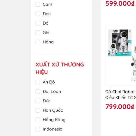
599.000₫
Cam
Đen
Đỏ
Ghi
Hồng
Kem
Nâu
XUẤT XỨ THƯƠNG
Nhiều màu
HIỆU
Nhũ Hồng
Ấn Độ
Tím
Đài Loan
Đồ Chơi Robot
Điều Khiển Từ
Trắng
Đức
799.000₫
Trong Suốt
Hàn Quốc
Vàng
Hồng Kông
Xám
Indonesia