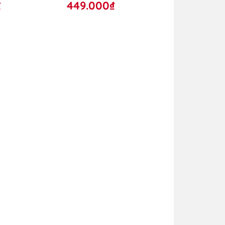
₫
449.000₫