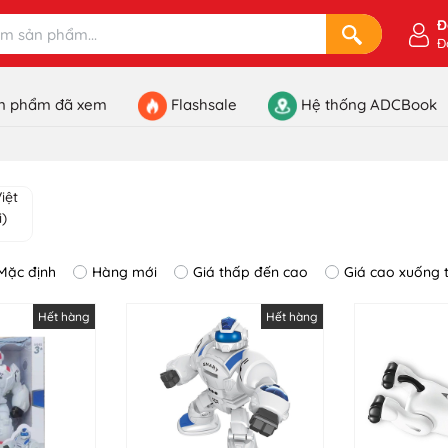
Đ
Đ
n phẩm đã xem
Flashsale
Hệ thống ADCBook
Mặc định
Hàng mới
Giá thấp đến cao
Giá cao xuống 
Hết hàng
Hết hàng