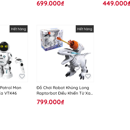
VTG16
699.000₫
449.000
Hết hàng
Hết hàng
 Patrol Man
Đồ Chơi Robot Khủng Long
 Xa VTK46
Raptorbot Điều Khiển Từ Xa
VT8808
799.000₫