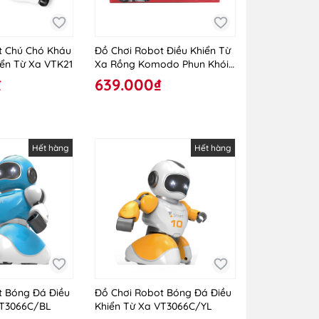
t Chú Chó Kháu
Đồ Chơi Robot Điều Khiển Từ
iển Từ Xa VTK21
Xa Rồng Komodo Phun Khói
Đỏ VTYS01/RE
₫
639.000₫
Hết hàng
Hết hàng
t Bóng Đá Điều
Đồ Chơi Robot Bóng Đá Điều
VT3066C/BL
Khiển Từ Xa VT3066C/YL