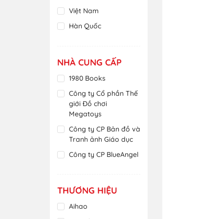
Thép
Việt Nam
Thủy Tinh
Hàn Quốc
Xốp
Ấn Độ
Indonesia
NHÀ CUNG CẤP
Đài Loan
1980 Books
Cộng Hòa Séc
Công ty Cổ phần Thế
Philippines
giới Đồ chơi
Megatoys
Thái Lan
Công ty CP Bản đồ và
Tây Ban Nha
Tranh ảnh Giáo dục
Tiệp Khắc
Công ty CP BlueAngel
Việt Nam
Công ty CP Đầu tư và
THƯƠNG HIỆU
Phát triển Giáo dục
Hà Nội
Aihao
Công ty CP Đồ chơi