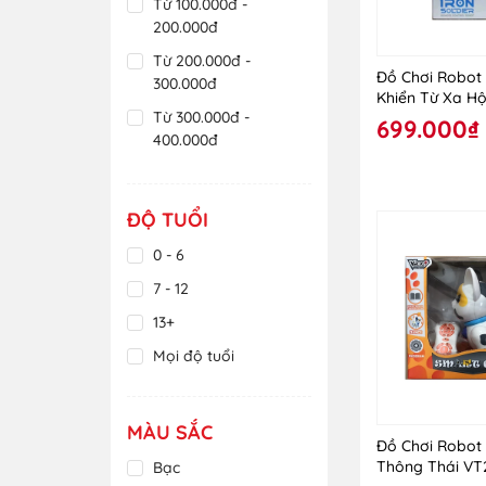
Từ 100.000đ -
200.000đ
Từ 200.000đ -
Đồ Chơi Robot 
300.000đ
Khiển Từ Xa H
Từ 300.000đ -
Vt27115/Rd
699.000₫
400.000đ
Từ 400.000đ -
500.000đ
ĐỘ TUỔI
Từ 500.000đ -
600.000đ
0 - 6
Trên 600.000đ
7 - 12
13+
Mọi độ tuổi
MÀU SẮC
Đồ Chơi Robot
Thông Thái VT
Bạc