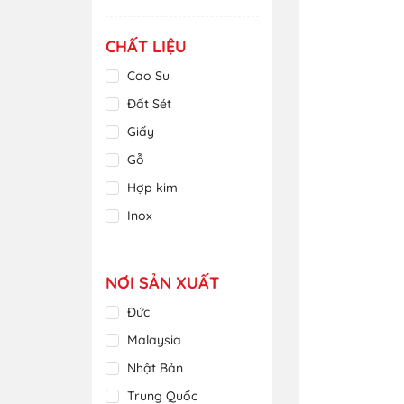
Xanh
Malaysia
Xanh da trời
Mỹ
CHẤT LIỆU
Xanh lá cây
Nhật Bản
Cao Su
Xanh lam
Thái Lan
Đất Sét
Xanh ngọc
Tiệp Khắc
Giấy
Xanh tím than
Trung Quốc
Gỗ
Việt Nam
Hợp kim
Inox
Kim loại
Nhiều chất liệu
NƠI SẢN XUẤT
Nhựa
Đức
Polymer
Malaysia
Sáp
Nhật Bản
Sắt
Trung Quốc