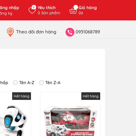
ăng nhập
Yêu thích
Giỏ hàng
0
0
Sản phẩm
0₫
ăng ký
Theo dõi đơn hàng
0931068789
thấp
Tên A-Z
Tên Z-A
Hết hàng
Hết hàng