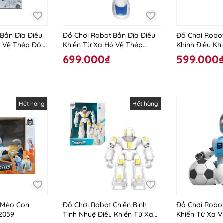
Bắn Đĩa Điều
Đồ Chơi Robot Bắn Đĩa Điều
Đồ Chơi Robo
ộ Vệ Thép Đỏ
Khiển Từ Xa Hộ Vệ Thép
Khỉnh Điều Kh
Xanh Dương VT27115/Bl
699.000₫
599.000
Hết hàng
Hết hàng
 Mèo Con
Đồ Chơi Robot Chiến Binh
Đồ Chơi Robo
2059
Tinh Nhuệ Điều Khiển Từ Xa
Khiển Từ Xa 