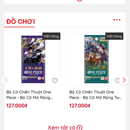
ĐỒ CHƠI
Hết hàng
Hết hàng
Bộ Cờ Chiến Thuật One
Bộ Cờ Chiến Thuật One
Piece - Bộ Cờ Mở Rộng
Piece - Bộ Cờ Mở Rộng Two
Royal Blood OP-10 - TCG -
Legends OP-08
127.000₫
127.000₫
One Piece - Vol.10
Xem tất cả