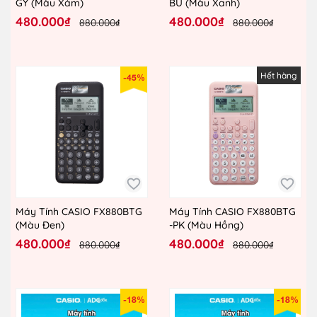
GY (Màu Xám)
BU (Màu Xanh)
480.000₫
480.000₫
880.000₫
880.000₫
Hết hàng
-45%
Máy Tính CASIO FX880BTG
Máy Tính CASIO FX880BTG
(Màu Đen)
-PK (Màu Hồng)
480.000₫
480.000₫
880.000₫
880.000₫
-18%
-18%