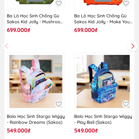
Ba Lô Học Sinh Chống Gù
Ba Lô Học Sinh Chống Gù
Sakos Kid Jolly - Mushroom
Sakos Kid Jolly - Make Your
Cute
Day Better
699.000₫
699.000₫
Balo Học Sinh Stargo Wiggy
Balo Học Sinh Stargo Wiggy
- Rainbow Dreams (Sakos)
- Play Ball (Sakos)
549.000₫
549.000₫