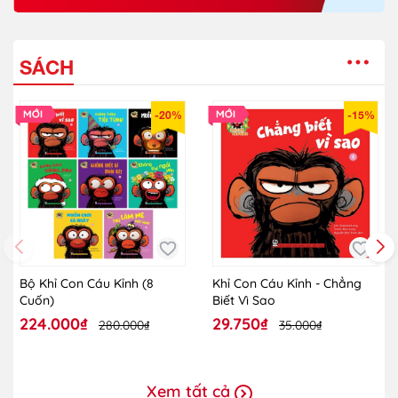
SÁCH
-20%
-15%
Bộ Khỉ Con Cáu Kỉnh (8
Khỉ Con Cáu Kỉnh - Chẳng
Cuốn)
Biết Vì Sao
224.000₫
29.750₫
280.000₫
35.000₫
Xem tất cả