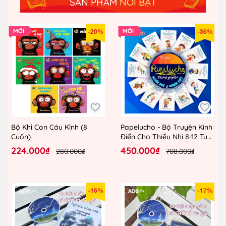
SẢN PHẨM
NỔI BẬT
-20%
-36%
Bộ Khỉ Con Cáu Kỉnh (8
Papelucho - Bộ Truyện Kinh
Cuốn)
Điển Cho Thiếu Nhi 8-12 Tuổi
(12 Tập Lẻ)
224.000₫
450.000₫
280.000₫
708.000₫
-16%
-17%