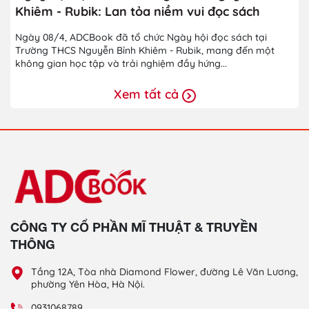
Khiêm - Rubik: Lan tỏa niềm vui đọc sách
Ngày 08/4, ADCBook đã tổ chức Ngày hội đọc sách tại
Trường THCS Nguyễn Bỉnh Khiêm - Rubik, mang đến một
không gian học tập và trải nghiệm đầy hứng...
Xem tất cả
CÔNG TY CỔ PHẦN MĨ THUẬT & TRUYỀN
THÔNG
Tầng 12A, Tòa nhà Diamond Flower, đường Lê Văn Lương,
phường Yên Hòa, Hà Nội.
0931068789