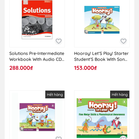
Solutions Pre-Intermediate
Hooray! Let'S Play! Starter
Workbook With Audio CD
Student'S Book With Songs
(2E)
Audio CD
288.000₫
153.000₫
Hết hàng
Hết hàng