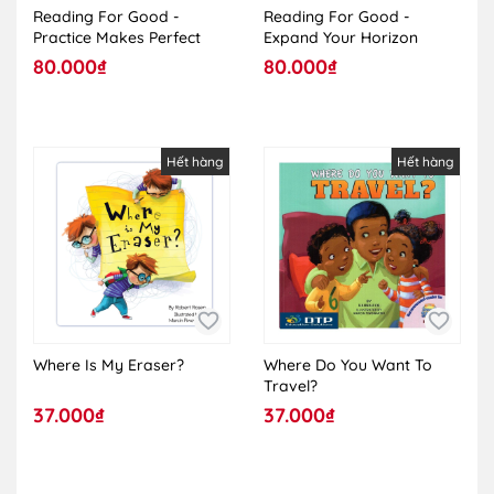
Reading For Good -
Reading For Good -
Practice Makes Perfect
Expand Your Horizon
80.000₫
80.000₫
Hết hàng
Hết hàng
Where Is My Eraser?
Where Do You Want To
Travel?
37.000₫
37.000₫