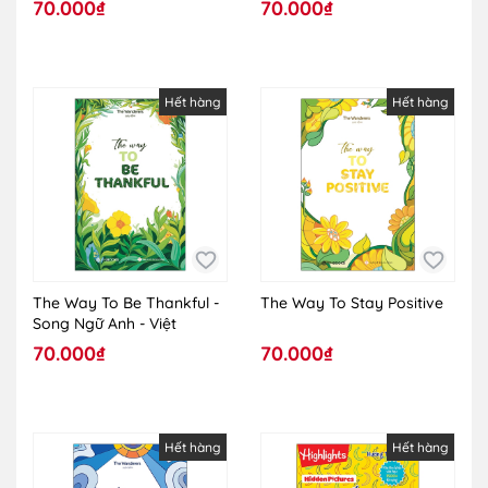
Việt
Anh - Việt
70.000₫
70.000₫
Hết hàng
Hết hàng
The Way To Be Thankful -
The Way To Stay Positive
Song Ngữ Anh - Việt
70.000₫
70.000₫
Hết hàng
Hết hàng