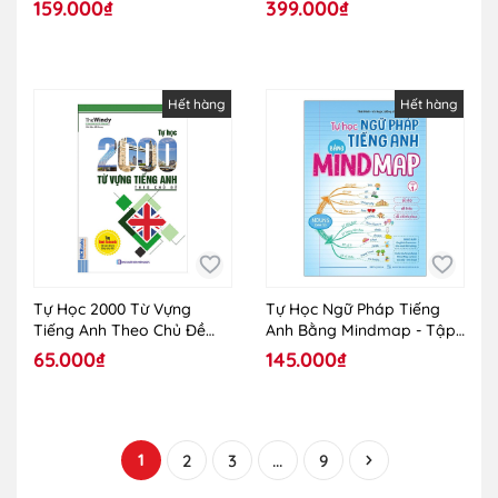
159.000₫
399.000₫
Hết hàng
Hết hàng
Tự Học 2000 Từ Vựng
Tự Học Ngữ Pháp Tiếng
Tiếng Anh Theo Chủ Đề
Anh Bằng Mindmap - Tập
(Khổ Nhỏ)
1
65.000₫
145.000₫
1
2
3
...
9