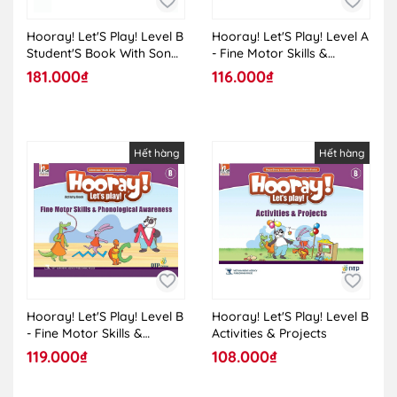
Hooray! Let'S Play! Level B
Hooray! Let'S Play! Level A
Student'S Book With Songs
- Fine Motor Skills &
& Chants Audio CD
Phonological Awareness
181.000₫
116.000₫
Activity Book
Hết hàng
Hết hàng
Hooray! Let'S Play! Level B
Hooray! Let'S Play! Level B
- Fine Motor Skills &
Activities & Projects
Phonological Awareness
119.000₫
108.000₫
Activity Book