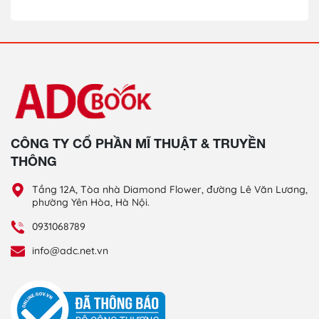
CÔNG TY CỔ PHẦN MĨ THUẬT & TRUYỀN
THÔNG
Tầng 12A, Tòa nhà Diamond Flower, đường Lê Văn Lương,
phường Yên Hòa, Hà Nội.
0931068789
info@adc.net.vn