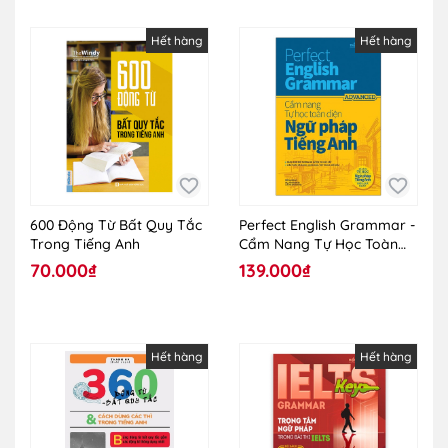
Hết hàng
Hết hàng
600 Động Từ Bất Quy Tắc
Perfect English Grammar -
Trong Tiếng Anh
Cẩm Nang Tự Học Toàn
Diện Ngữ Pháp Tiếng Anh -
70.000₫
139.000₫
Advanced
Hết hàng
Hết hàng