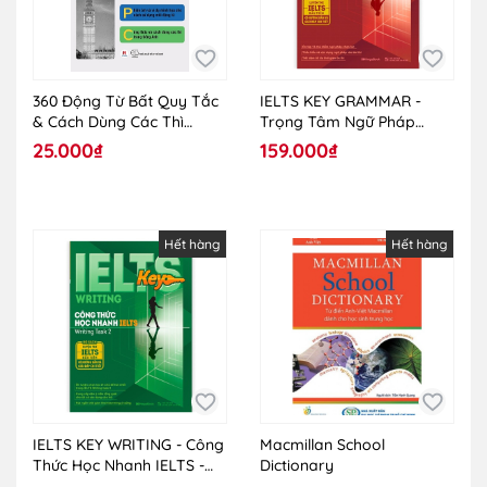
360 Động Từ Bất Quy Tắc
IELTS KEY GRAMMAR -
& Cách Dùng Các Thì
Trọng Tâm Ngữ Pháp
Trong Tiếng Anh
Trong Bài Thi IELTS
25.000₫
159.000₫
Hết hàng
Hết hàng
IELTS KEY WRITING - Công
Macmillan School
Thức Học Nhanh IELTS -
Dictionary
Writing Task 2