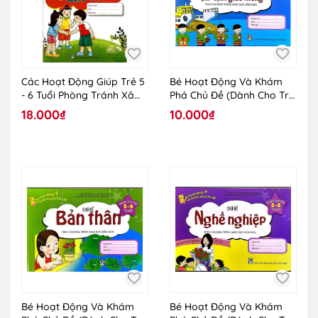
Các Hoạt Động Giúp Trẻ 5
Bé Hoạt Động Và Khám
- 6 Tuổi Phòng Tránh Xâm
Phá Chủ Đề (Dành Cho Trẻ
Hại Và Bạo Hành
5 - 6 Tuổi) - Chủ Đề Phương
18.000₫
10.000₫
Tiện Và Quy Định Giao
Thông
Bé Hoạt Động Và Khám
Bé Hoạt Động Và Khám