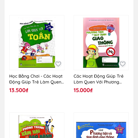
Học Bằng Chơi - Các Hoạt
Các Hoạt Động Giúp Trẻ
Động Giúp Trẻ Làm Quen
Làm Quen Với Phương
Với Toán (Trẻ 5 - 6 Tuổi)
Tiện Và Quy Định Giao
13.500₫
15.000₫
Thông (Dành Cho Trẻ 5 - 6
Tuổi)