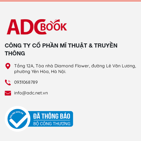
CÔNG TY CỔ PHẦN MĨ THUẬT & TRUYỀN
THÔNG
Tầng 12A, Tòa nhà Diamond Flower, đường Lê Văn Lương,
phường Yên Hòa, Hà Nội.
0931068789
info@adc.net.vn