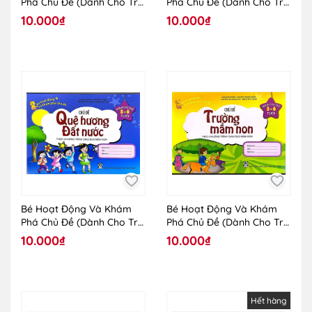
Phá Chủ Đề (Dành Cho Trẻ
Phá Chủ Đề (Dành Cho Trẻ
5 - 6 Tuổi) - Chủ Đề Bản
5 - 6 Tuổi) - Chủ Đề Nghề
10.000₫
10.000₫
Thân
Nghiệp
Bé Hoạt Động Và Khám
Bé Hoạt Động Và Khám
Phá Chủ Đề (Dành Cho Trẻ
Phá Chủ Đề (Dành Cho Trẻ
5 - 6 Tuổi) - Chủ Đề Quê
5 - 6 Tuổi) - Chủ Đề Trường
10.000₫
10.000₫
Hương Đất Nước
Mầm Non
Hết hàng