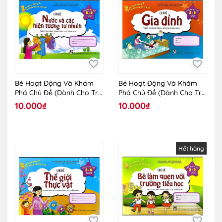
Bé Hoạt Động Và Khám
Bé Hoạt Động Và Khám
Phá Chủ Đề (Dành Cho Trẻ
Phá Chủ Đề (Dành Cho Trẻ
5 - 6 Tuổi) - Chủ Đề Nước
5 - 6 Tuổi) - Chủ Đề Gia
10.000₫
10.000₫
Và Các Hiện Tượng Tự
Đình
Nhiên
Hết hàng