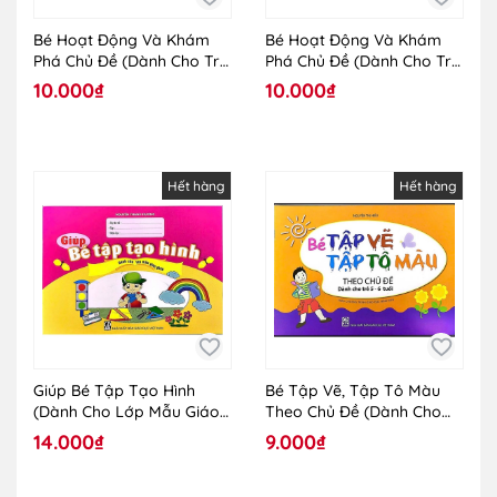
Bé Hoạt Động Và Khám
Bé Hoạt Động Và Khám
Phá Chủ Đề (Dành Cho Trẻ
Phá Chủ Đề (Dành Cho Trẻ
5 - 6 Tuổi) - Chủ Đề Thế
5 - 6 Tuổi) - Chủ Đề Bé
10.000₫
10.000₫
Giới Thực Vật
Làm Quen Với Trường Tiểu
Học
Hết hàng
Hết hàng
Giúp Bé Tập Tạo Hình
Bé Tập Vẽ, Tập Tô Màu
(Dành Cho Lớp Mẫu Giáo
Theo Chủ Đề (Dành Cho
Ghép)
Trẻ 5 - 6 Tuổi)
14.000₫
9.000₫