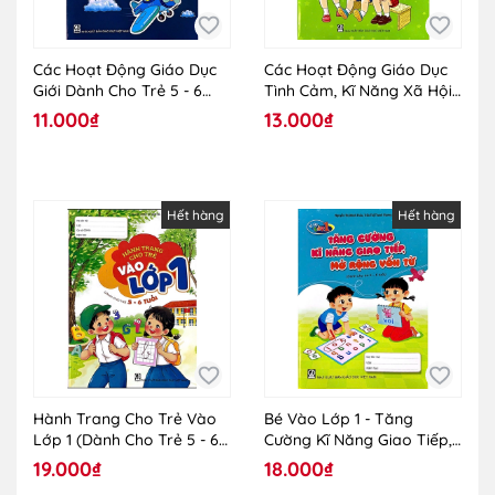
Các Hoạt Động Giáo Dục
Các Hoạt Động Giáo Dục
Giới Dành Cho Trẻ 5 - 6
Tình Cảm, Kĩ Năng Xã Hội
Tuổi
(Trẻ 5 - 6 Tuổi)
11.000₫
13.000₫
Hết hàng
Hết hàng
Hành Trang Cho Trẻ Vào
Bé Vào Lớp 1 - Tăng
Lớp 1 (Dành Cho Trẻ 5 - 6
Cường Kĩ Năng Giao Tiếp,
Tuổi)
Mở Rộng Vốn Từ (Dành
19.000₫
18.000₫
Cho Trẻ 5 - 6 Tuổi)