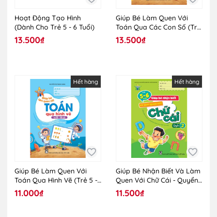
Hoạt Động Tạo Hình
Giúp Bé Làm Quen Với
(Dành Cho Trẻ 5 - 6 Tuổi)
Toán Qua Các Con Số (Trẻ
5 - 6 Tuổi)
13.500₫
13.500₫
Hết hàng
Hết hàng
Giúp Bé Làm Quen Với
Giúp Bé Nhận Biết Và Làm
Toán Qua Hình Vẽ (Trẻ 5 -
Quen Với Chữ Cái - Quyển
6 Tuổi)
2 (5-6 Tuổi)
11.000₫
11.500₫