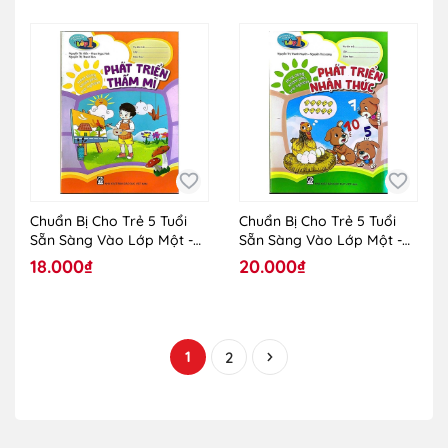
Chuẩn Bị Cho Trẻ 5 Tuổi
Chuẩn Bị Cho Trẻ 5 Tuổi
Sẵn Sàng Vào Lớp Một -
Sẵn Sàng Vào Lớp Một -
Hoạt Động Khám Phá, Trải
Hoạt Động Khám Phá, Trải
18.000₫
20.000₫
Nghiệm - Phát Triển Thẩm
Nghiệm - Phát Triển Nhận
Mĩ
Thức
1
2