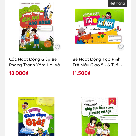
Hết hàng
Các Hoạt Động Giúp Bé
Bé Hoạt Động Tạo Hình
Phòng Tránh Xâm Hại Và
Trẻ Mẫu Giáo 5 - 6 Tuổi -
Bạo Hành (Dành Cho Trẻ 5
0H227
18.000₫
11.500₫
- 6 Tuổi) - 0H309