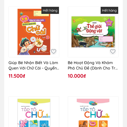
Hết hàng
Hết hàng
Giúp Bé Nhận Biết Và Làm
Bé Hoạt Động Và Khám
Quen Với Chữ Cái - Quyển 1
Phá Chủ Đề (Dành Cho Trẻ
(5 - 6 tuổi)
5-6 Tuổi) - Chủ Đề Thế Giới
11.500₫
10.000₫
Động Vật