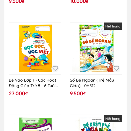
9.500₫
10.000₫
Vẽ
Bị Vào Lớp 1) - 0H026
Hết hàng
Bé Vào Lớp 1 - Các Hoạt
Sổ Bé Ngoan (Trẻ Mẫu
Động Giúp Trẻ 5 - 6 Tuổi
Giáo) - 0H512
Chuẩn Bị Cho Việc Học
27.000₫
9.500₫
Đọc, Học Viết - 0H333
Hết hàng