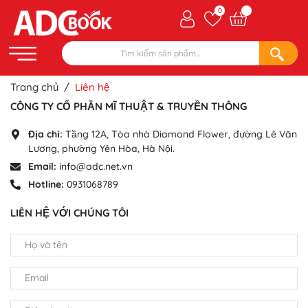
0
Trang chủ
/
Liên hệ
CÔNG TY CỔ PHẦN MĨ THUẬT & TRUYỀN THÔNG
Địa chỉ:
Tầng 12A, Tòa nhà Diamond Flower, đường Lê Văn
Lương, phường Yên Hòa, Hà Nội.
Email:
info@adc.net.vn
Hotline:
0931068789
LIÊN HỆ VỚI CHÚNG TÔI