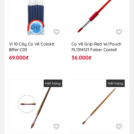
Vỉ 10 Cây Cọ Vẽ Colokit
Cọ Vẽ Grip-Red W/Pouch
BRW-C03
PL1314121 Faber Castell
69.000₫
36.000₫
Hết hàng
Hết hàng