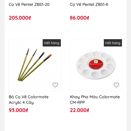
Cọ Vẽ Pentel ZBS1-20
Cọ Vẽ Pentel ZBS1-8
205.000₫
86.000₫
Hết hàng
Hết hàng
Bộ Cọ Vẽ Colormate
Khay Pha Màu Colormate
Acrylic 4 Cây
CM-RPP
93.000₫
22.000₫