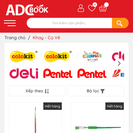
0
Trang chủ
/
Khay - Cọ Vẽ
Xếp theo
Bộ lọc
Hết hàng
Hết hàng