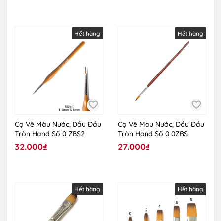
Hết hàng
Hết hàng
Cọ Vẽ Màu Nước, Dầu Đầu
Cọ Vẽ Màu Nước, Dầu Đầu
Tròn Hand Số 0 ZBS2
Tròn Hand Số 0 0ZBS
32.000₫
27.000₫
Hết hàng
Hết hàng