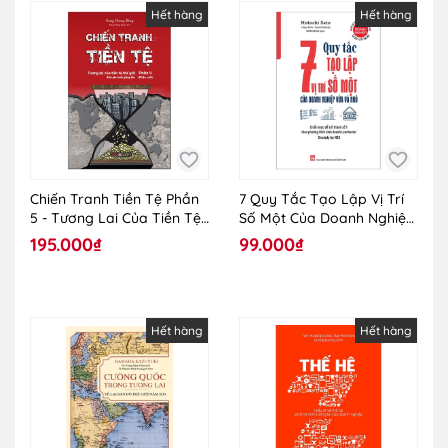
Hết hàng
Hết hàng
Chiến Tranh Tiền Tệ Phần
7 Quy Tắc Tạo Lập Vị Trí
5 - Tương Lai Của Tiền Tệ
Số Một Của Doanh Nghiệp
Thế Giới
Vừa Và Nhỏ
195.000₫
99.000₫
Hết hàng
Hết hàng