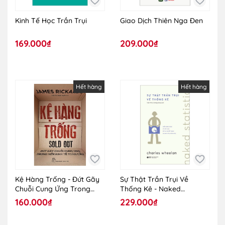
Kinh Tế Học Trần Trụi
Giao Dịch Thiên Nga Đen
169.000₫
209.000₫
Hết hàng
Hết hàng
Kệ Hàng Trống - Đứt Gãy
Sự Thật Trần Trụi Về
Chuỗi Cung Ứng Trong
Thống Kê - Naked
Nền Kinh Tế Toàn Cầu
Statistics
160.000₫
229.000₫