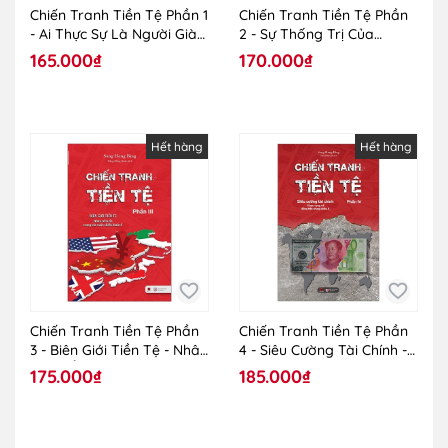
Chiến Tranh Tiền Tệ Phần 1
Chiến Tranh Tiền Tệ Phần
- Ai Thực Sự Là Người Giàu
2 - Sự Thống Trị Của
Nhất Thế Giới?
Quyền Lực Tài Chính
165.000₫
170.000₫
Hết hàng
Hết hàng
Chiến Tranh Tiền Tệ Phần
Chiến Tranh Tiền Tệ Phần
3 - Biên Giới Tiền Tệ - Nhân
4 - Siêu Cường Tài Chính -
Tố Bí Ẩn Trong Các Cuộc
Tham Vọng Về Đồng Tiền
175.000₫
185.000₫
Chiến Kinh Tế
Chung Châu Á