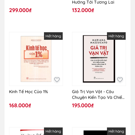
Hướng Tới Tương Lai
299.000₫
132.000₫
Hết hàng
Hết hàng
Kinh Tế Học Của 1%
Giá Trị Vạn Vật - Câu
Chuyện Kiến Tạo Và Chiếm
Dụng Trong Nền Kinh Tế
168.000₫
195.000₫
Toàn Cầu
Hết hàng
Hết hàng