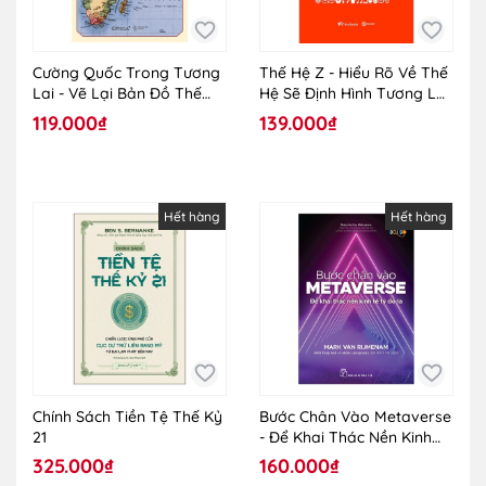
Cường Quốc Trong Tương
Thế Hệ Z - Hiểu Rõ Về Thế
Lai - Vẽ Lại Bản Đồ Thế
Hệ Sẽ Định Hình Tương Lai
Giới Năm 2030
Của Doanh Nghiệp
119.000₫
139.000₫
Hết hàng
Hết hàng
Chính Sách Tiền Tệ Thế Kỷ
Bước Chân Vào Metaverse
21
- Để Khai Thác Nền Kinh
Tế Tỷ Đô La
325.000₫
160.000₫