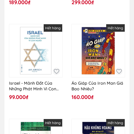
189.000₫
299.000₫
Hết hàng
Hết hàng
Israel - Mảnh Đất Của
Áo Giáp Của Iron Man Giá
Những Phát Minh Vì Con
Bao Nhiêu?
Người
99.000₫
160.000₫
Hết hàng
Hết hàng