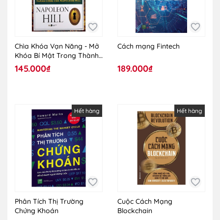
Chìa Khóa Vạn Năng - Mở
Cách mạng Fintech
Khóa Bí Mật Trong Thành
Công Của Napoleon Hill
145.000₫
189.000₫
Hết hàng
Hết hàng
Phân Tích Thị Trường
Cuộc Cách Mạng
Chứng Khoán
Blockchain