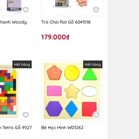
 Thanh Woody
Trò Chơi Rút Gỗ 6041518
179.000₫
Hết hàng
Hết hàng
 Tetris Gỗ 9527
Bé Học Hình WD1262