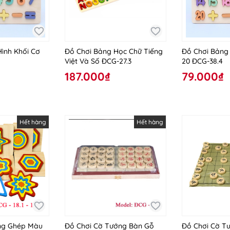
ình Khối Cơ
Đồ Chơi Bảng Học Chữ Tiếng
Đồ Chơi Bảng 
Việt Và Số ĐCG-27.3
20 ĐCG-38.4
187.000₫
79.000₫
Hết hàng
Hết hàng
ng Ghép Màu
Đồ Chơi Cờ Tướng Bàn Gỗ
Đồ Chơi Cờ T