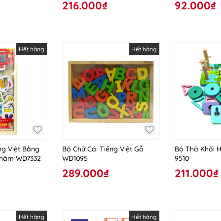
216.000₫
92.000₫
Hết hàng
Hết hàng
ng Việt Bằng
Bộ Chữ Cái Tiếng Việt Gỗ
Bộ Thả Khối 
hâm WD7332
WD1095
9510
289.000₫
211.000₫
Hết hàng
Hết hàng