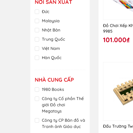
NƠI SẢN XUẤT
Nhựa
Đức
Polymer
Malaysia
Đồ Chơi Xếp K
Sáp
Nhật Bản
9985
Sắt
101.000₫
Trung Quốc
Thép
Việt Nam
Thủy Tinh
Hàn Quốc
Xốp
Ấn Độ
Indonesia
NHÀ CUNG CẤP
Đài Loan
1980 Books
Cộng Hòa Séc
Công ty Cổ phần Thế
Philippines
giới Đồ chơi
Megatoys
Thái Lan
Công ty CP Bản đồ và
Tây Ban Nha
Đấu Trường Tw
Tranh ảnh Giáo dục
Tiệp Khắc