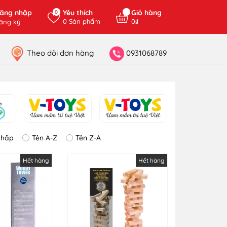
ăng nhập
Yêu thích
Giỏ hàng
0
0
Sản phẩm
0₫
ăng ký
Theo dõi đơn hàng
0931068789
thấp
Tên A-Z
Tên Z-A
Hết hàng
Hết hàng