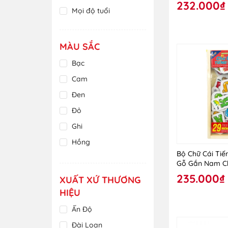
232.000₫
Mọi độ tuổi
MÀU SẮC
Bạc
Cam
Đen
Đỏ
Ghi
Hồng
Bộ Chữ Cái Tiế
Kem
Gỗ Gắn Nam C
Nâu
235.000₫
XUẤT XỨ THƯƠNG
Nhiều màu
HIỆU
Nhũ Hồng
Ấn Độ
Tím
Đài Loan