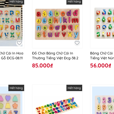
Hết hàng
Hết hàng
hữ Cái In Hoa
Đồ Chơi Bảng Chữ Cái In
Bảng Chữ Cái
 Gỗ ĐCG-08.11
Thường Tiếng Việt Đcg-38.2
Tiếng Việt Nú
85.000₫
56.000₫
Hết hàng
Hết hàng