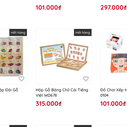
101.000₫
297.000₫
Hết hàng
Hết hàng
ặp Đôi Gỗ
Hộp Gỗ Bảng Chữ Cái Tiếng
Đồ Chơi Xếp H
Việt WD678
0104
315.000₫
101.000₫