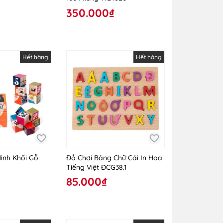
350.000₫
Hết hàng
Hết hàng
ình Khối Gỗ
Đồ Chơi Bảng Chữ Cái In Hoa
Tiếng Việt ĐCG38.1
85.000₫