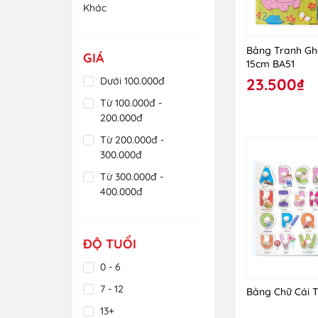
Khác
Bảng Tranh Ghé
GIÁ
15cm BA51
Dưới 100.000đ
23.500₫
Từ 100.000đ -
200.000đ
Từ 200.000đ -
300.000đ
Từ 300.000đ -
400.000đ
Từ 400.000đ -
500.000đ
ĐỘ TUỔI
Từ 500.000đ -
600.000đ
0 - 6
Trên 600.000đ
7 - 12
Bảng Chữ Cái T
13+