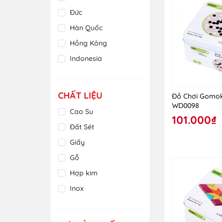
Trắng
Đức
Trong Suốt
Hàn Quốc
Vàng
Hồng Kông
Xám
Indonesia
Xanh
Malaysia
Xanh da trời
Mỹ
CHẤT LIỆU
Đồ Chơi Gomo
Xanh lá cây
Nhật Bản
WD0098
Cao Su
Xanh lam
101.000₫
Thái Lan
Đất Sét
Xanh ngọc
Tiệp Khắc
Giấy
Xanh tím than
Trung Quốc
Gỗ
Việt Nam
Hợp kim
Inox
Kim loại
Nhiều chất liệu