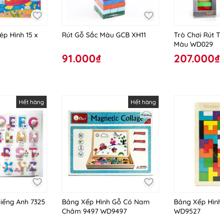
p Hình 15 x
Rút Gỗ Sắc Màu GCB XH11
Trò Chơi Rút
Màu WD029
91.000₫
207.000₫
Hết hàng
Hết hàng
iếng Anh 7325
Bảng Xếp Hình Gỗ Có Nam
Bảng Xếp Hình
Châm 9497 WD9497
WD9527