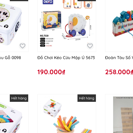
ku Gỗ 0098
Đồ Chơi Kéo Cừu Mập Ú 5673
Đoàn Tàu Số
190.000₫
258.000
Hết hàng
Hết hàng