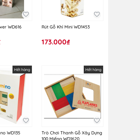
ower WD616
Rút Gỗ Khỉ Mini WD1453
₫
173.000₫
Hết hàng
Hết hàng
ino WD135
Trò Chơi Thanh Gỗ Xây Dựng
100 Miếng WD1620