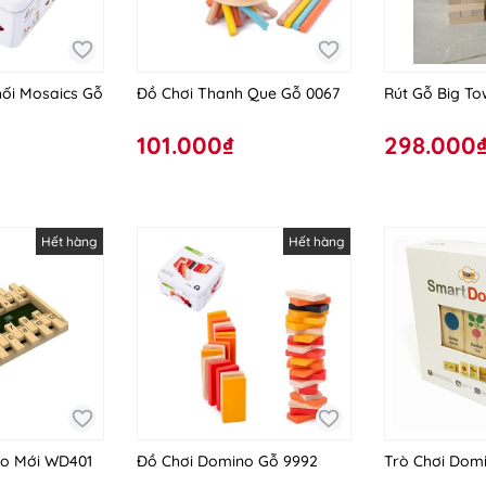
hối Mosaics Gỗ
Đồ Chơi Thanh Que Gỗ 0067
Rút Gỗ Big T
101.000₫
298.000
Hết hàng
Hết hàng
o Mới WD401
Đồ Chơi Domino Gỗ 9992
Trò Chơi Dom