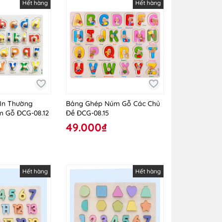
Hết hàng
Hết hàng
 In Thường
Bảng Ghép Núm Gỗ Các Chủ
m Gỗ ĐCG-08.12
Đề ĐCG-08.15
49.000₫
Hết hàng
Hết hàng