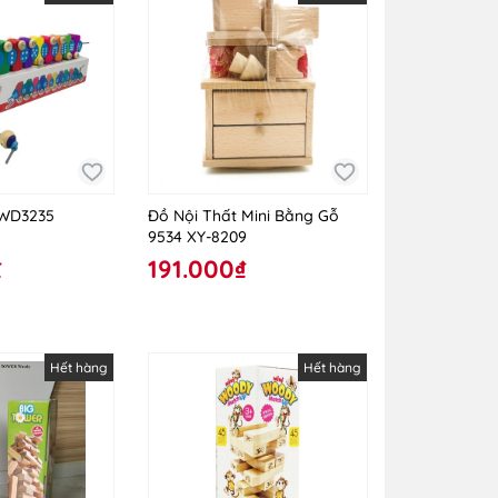
 WD3235
Đồ Nội Thất Mini Bằng Gỗ
9534 XY-8209
₫
191.000₫
Hết hàng
Hết hàng