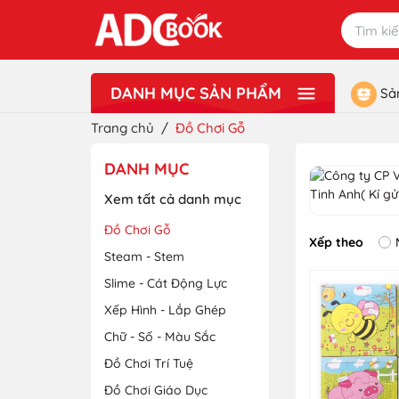
DANH MỤC SẢN PHẨM
Sả
Xem thêm
Lưu Niệm - Quà Tặng
Đồ Chơi
Văn Phòng Phẩm - Dụng Cụ Học Sinh
Sách Ngoại Ngữ - Từ Điển
Sách Tiếng Việt
Sách Giáo Khoa - Sách Tham Khảo
Sách Mầm Non ADC
Sách Thiếu Nhi ADCBookiz
Tranh Treo Tường ADC Art
Trang chủ
/
Đồ Chơi Gỗ
DANH MỤC
Xem tất cả danh mục
Đồ Chơi Gỗ
Xếp theo
Steam - Stem
Slime - Cát Động Lực
Xếp Hình - Lắp Ghép
Chữ - Số - Màu Sắc
Đồ Chơi Trí Tuệ
Đồ Chơi Giáo Dục