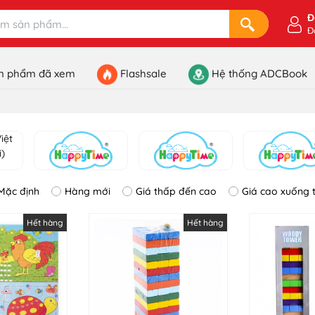
Đ
Đ
n phẩm đã xem
Flashsale
Hệ thống ADCBook
Mặc định
Hàng mới
Giá thấp đến cao
Giá cao xuống 
Hết hàng
Hết hàng