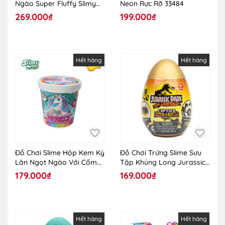
Ngào Super Fluffy Slimy
Neon Rực Rỡ 33484
Vàng 33447/YEL
269.000₫
199.000₫
Hết hàng
Hết hàng
Đồ Chơi Slime Hộp Kem Kỳ
Đồ Chơi Trứng Slime Sưu
Lân Ngọt Ngào Với Cốm
Tập Khủng Long Jurassic
Trang Trí 33917
Park_Kỉ Niệm 30 Năm
179.000₫
169.000₫
30TH-IC-14CDU
Hết hàng
Hết hàng