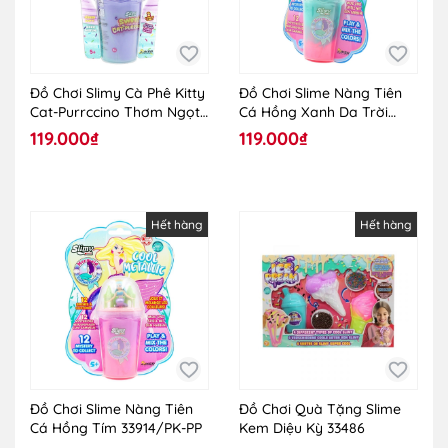
Đồ Chơi Slimy Cà Phê Kitty
Đồ Chơi Slime Nàng Tiên
Cat-Purrccino Thơm Ngọt
Cá Hồng Xanh Da Trời
Ngào 33506
33914/PK-BL
119.000₫
119.000₫
Hết hàng
Hết hàng
Đồ Chơi Slime Nàng Tiên
Đồ Chơi Quà Tặng Slime
Cá Hồng Tím 33914/PK-PP
Kem Diệu Kỳ 33486