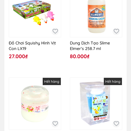
Đồ Chơi Squishy Hình Vịt
Dung Dịch Tạo Slime
Con LX19
Elmer's 258.7 ml
27.000₫
80.000₫
Hết hàng
Hết hàng