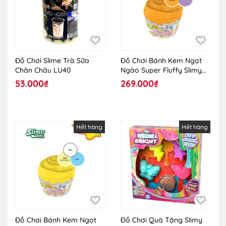
Đồ Chơi Slime Trà Sữa
Đồ Chơi Bánh Kem Ngọt
Chân Châu LU40
Ngào Super Fluffy Slimy
Cam 33447/ORA
53.000₫
269.000₫
Hết hàng
Hết hàng
Đồ Chơi Bánh Kem Ngọt
Đồ Chơi Quà Tặng Slimy