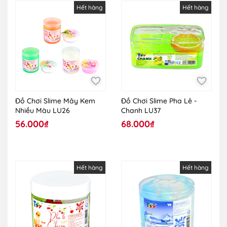
Hết hàng
Hết hàng
Đồ Chơi Slime Mây Kem
Đồ Chơi Slime Pha Lê -
Nhiều Màu LU26
Chanh LU37
56.000₫
68.000₫
Hết hàng
Hết hàng