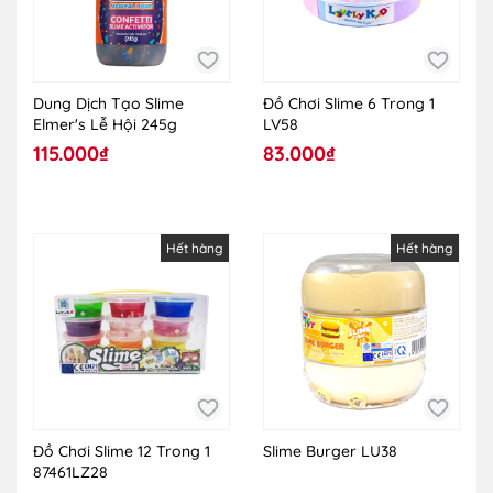
Dung Dịch Tạo Slime
Đồ Chơi Slime 6 Trong 1
Elmer's Lễ Hội 245g
LV58
115.000₫
83.000₫
Hết hàng
Hết hàng
Đồ Chơi Slime 12 Trong 1
Slime Burger LU38
87461LZ28