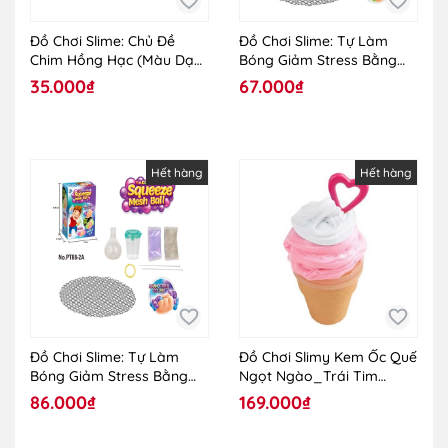
Đồ Chơi Slime: Chủ Đề
Đồ Chơi Slime: Tự Làm
Chim Hồng Hạc (Màu Dạ
Bóng Giảm Stress Bằng
Quang) 5291 (M668-4B)
Slime (Màu Dạ Quang)
35.000₫
67.000₫
5321
Hết hàng
Hết hàng
Đồ Chơi Slime: Tự Làm
Đồ Chơi Slimy Kem Ốc Quế
Bóng Giảm Stress Bằng
Ngọt Ngào_Trái Tim
Slime (Màu Chuyển Sắc)
Heart 33919
86.000₫
169.000₫
5314 (PT88-2A)