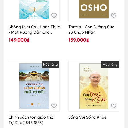
Không Mưu Cầu Hạnh Phúc
Tantra - Con Đường Của
- Một Hướng Dẫn Cho
Sự Chấp Nhận
Thực Hành Pháp Sơ Khởi
149.000₫
169.000₫
Hết hàng
Hết hàng
Chính sách tôn giáo thời
Sống Vui Sống Khỏe
Tự Đức (1848-1883)