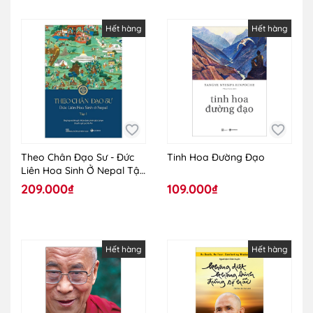
Hết hàng
Hết hàng
Theo Chân Đạo Sư - Đức
Tinh Hoa Đường Đạo
Liên Hoa Sinh Ở Nepal Tập
1
209.000₫
109.000₫
Hết hàng
Hết hàng