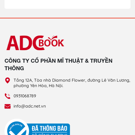
CÔNG TY CỔ PHẦN MĨ THUẬT & TRUYỀN
THÔNG
Tầng 12A, Tòa nhà Diamond Flower, đường Lê Văn Lương,
phường Yên Hòa, Hà Nội.
0931068789
info@adc.net.vn