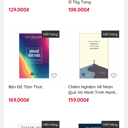
Sĩ Tây Tạng
129.000₫
108.000₫
Hết hàng
Hết hàng
Bản Đồ Tâm Thức
Chiêm Nghiệm Về Nhân
Quả Và Hành Trình Hạnh
Phúc
169.000₫
159.000₫
Hết hàng
Hết hàng