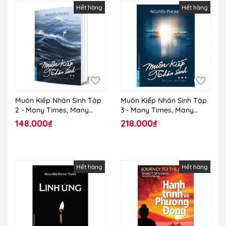
Hết hàng
Hết hàng
Muôn Kiếp Nhân Sinh Tập
Muôn Kiếp Nhân Sinh Tập
2 - Many Times, Many
3 - Many Times, Many
Lives (Khổ Nhỏ)
Lives
148.000₫
218.000₫
Hết hàng
Hết hàng