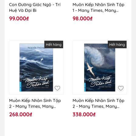
Con Đường Giác Ngộ - Trí
Muôn Kiếp Nhân Sinh Tập
Huệ Và Đại Bi
1 - Many Times, Many
Lives (Khổ Nhỏ)
99.000₫
98.000₫
Hết hàng
Hết hàng
Muôn Kiếp Nhân Sinh Tập
Muôn Kiếp Nhân Sinh Tập
2 - Many Times, Many
2 - Many Times, Many
Lives
Lives
268.000₫
338.000₫