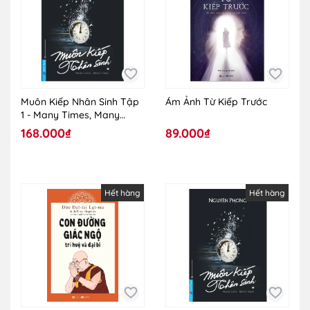
Muôn Kiếp Nhân Sinh Tập
Ám Ảnh Từ Kiếp Trước
1 - Many Times, Many
Lives
168.000₫
89.000₫
Hết hàng
Hết hàng