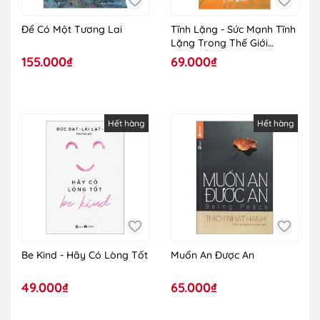
Để Có Một Tương Lai
Tĩnh Lặng - Sức Mạnh Tĩnh
Lặng Trong Thế Giới
Huyền Ảo
155.000₫
69.000₫
Hết hàng
Hết hàng
Be Kind - Hãy Có Lòng Tốt
Muốn An Được An
49.000₫
65.000₫