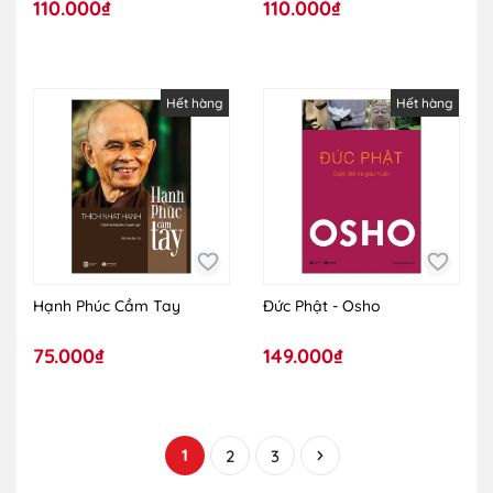
110.000₫
110.000₫
Hết hàng
Hết hàng
Hạnh Phúc Cầm Tay
Đức Phật - Osho
75.000₫
149.000₫
1
2
3