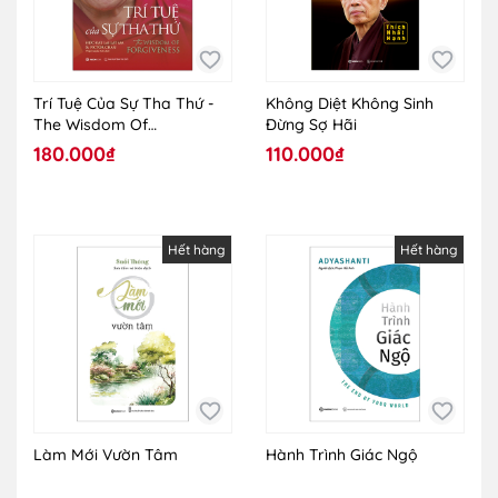
Trí Tuệ Của Sự Tha Thứ -
Không Diệt Không Sinh
The Wisdom Of
Đừng Sợ Hãi
Forgiveness
180.000₫
110.000₫
Hết hàng
Hết hàng
Làm Mới Vườn Tâm
Hành Trình Giác Ngộ