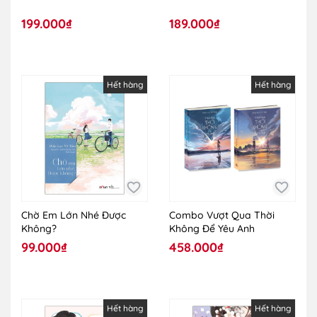
199.000₫
189.000₫
Hết hàng
Hết hàng
Chờ Em Lớn Nhé Được
Combo Vượt Qua Thời
Không?
Không Để Yêu Anh
99.000₫
458.000₫
Hết hàng
Hết hàng