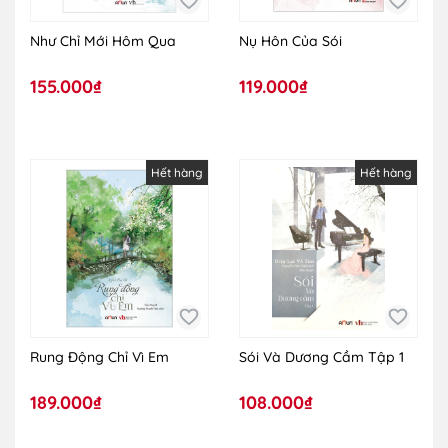
Như Chỉ Mới Hôm Qua
Nụ Hôn Của Sói
155.000₫
119.000₫
Hết hàng
Hết hàng
Rung Động Chỉ Vì Em
Sói Và Dương Cầm Tập 1
189.000₫
108.000₫