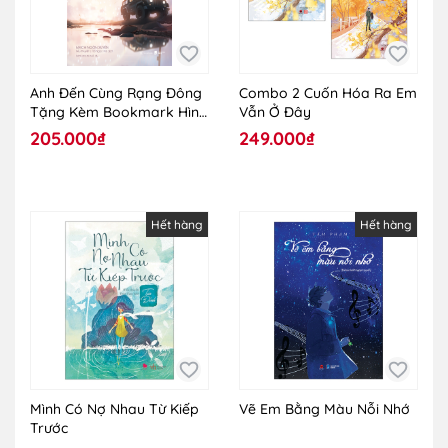
Anh Đến Cùng Rạng Đông
Combo 2 Cuốn Hóa Ra Em
Tặng Kèm Bookmark Hình
Vẫn Ở Đây
Xe Hơi
205.000₫
249.000₫
Hết hàng
Hết hàng
Mình Có Nợ Nhau Từ Kiếp
Vẽ Em Bằng Màu Nỗi Nhớ
Trước