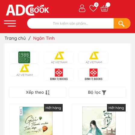
0
Trang chủ
/
Ngôn Tình
Xếp theo
Bộ lọc
Hết hàng
Hết hàng