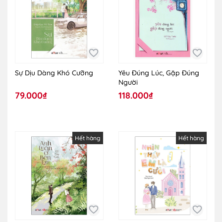
Sự Dịu Dàng Khó Cưỡng
Yêu Đúng Lúc, Gặp Đúng
Người
79.000₫
118.000₫
Hết hàng
Hết hàng