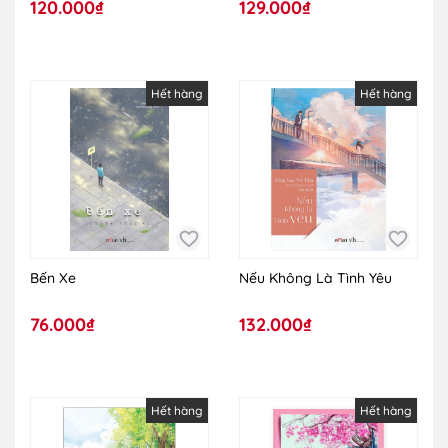
120.000₫
129.000₫
Hết hàng
Hết hàng
Bến Xe
Nếu Không Là Tình Yêu
76.000₫
132.000₫
Hết hàng
Hết hàng