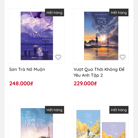
Hết hàng
Hết hàng
Sơn Trà Nở Muộn
Vượt Qua Thời Không Để
Yêu Anh Tập 2
248.000₫
229.000₫
Hết hàng
Hết hàng