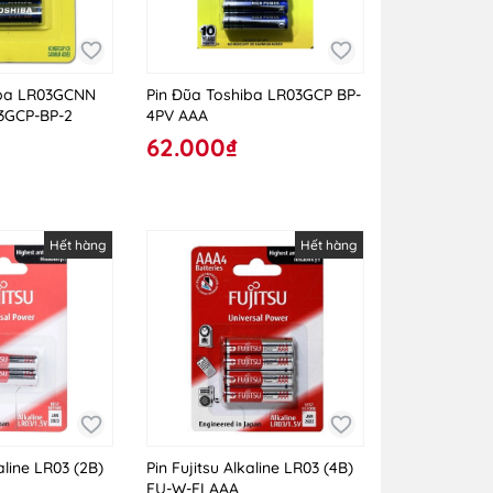
iba LR03GCNN
Pin Đũa Toshiba LR03GCP BP-
03GCP-BP-2
4PV AAA
62.000₫
Hết hàng
Hết hàng
aline LR03 (2B)
Pin Fujitsu Alkaline LR03 (4B)
FU-W-FI AAA