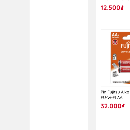
Hà Nội
12.500₫
Công ty CP Đồ chơi
An Toàn Việt
Công ty CP Giáo dục
Đại Trường Phát
Công ty CP Giấy Hải
Tiến
Công ty CP Mĩ thuật
và Truyền thông
Công ty CP Mĩ thuật
và Truyền thông
Công ty CP Sách Dân
Pin Fujitsu Alka
tộc
FU-W-FI AA
Công ty CP Sách Giáo
32.000₫
dục tại TP.Hà Nội
Công ty CP Sách và
TBGD Tràng An