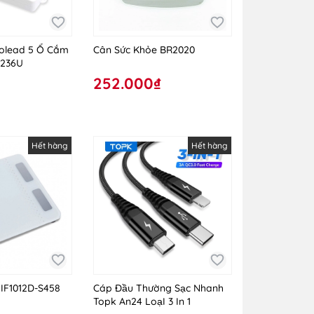
olead 5 Ổ Cắm
Cân Sức Khỏe BR2020
-236U
252.000₫
Hết hàng
Hết hàng
IF1012D-S458
Cáp Đầu Thường Sạc Nhanh
Topk An24 LoạI 3 In 1