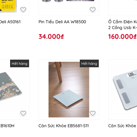
eli A50161
Pin Tiểu Deli AA W18500
Ổ Cắm Điện K
2 Cổng Usb K
34.000₫
160.000₫
Hết hàng
Hết hàng
EB1610H
Cân Sức Khỏe EB5681-S11
Cân Sức Khỏe 