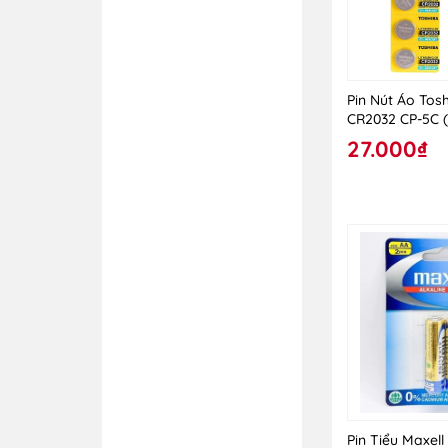
mại và XNK Ngọc Ánh
Công ty CP Việt
Thương
Công ty CP Việt Tinh
Pin Nút Áo Tos
Anh
CR2032 CP-5C (
27.000₫
Công ty CP VPP Hồng
Hà
Công ty CP XNK Bình
Tây
Công ty CP XNK và
Thương mại Tân Đức
Anh
Công ty TNHH
BoardGame Việt
Nam
Công ty TNHH Đầu
Tư Thương Mại Con
Ong Xanh
Pin Tiểu Maxel