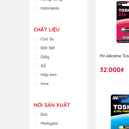
Xám
Indonesia
Xanh
Malaysia
Xanh da trời
Mỹ
CHẤT LIỆU
Xanh lá cây
Nhật Bản
Cao Su
Xanh lam
Thái Lan
Đất Sét
Xanh ngọc
Tiệp Khắc
Pin Alkaline To
Giấy
Xanh tím than
Trung Quốc
Gỗ
32.000₫
Việt Nam
Hợp kim
Inox
Kim loại
Nhiều chất liệu
NƠI SẢN XUẤT
Nhựa
Đức
Polymer
Malaysia
Sáp