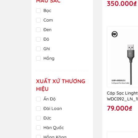
MÀU SẮC
350.000₫
Bạc
Cam
Đen
Đỏ
Ghi
Hồng
Kem
Nâu
XUẤT XỨ THƯƠNG
Nhiều màu
HIỆU
Cáp Sạc Linght
Nhũ Hồng
Ấn Độ
WDC092_LN_
Tím
79.000₫
Đài Loan
Trắng
Đức
Trong Suốt
Hàn Quốc
Vàng
Hồng Kông