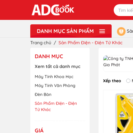
DANH MỤC SẢN PHẨM
Sả
Xem thêm
Lưu Niệm - Quà Tặng
Đồ Chơi
Văn Phòng Phẩm - Dụng Cụ Học Sinh
Sách Ngoại Ngữ - Từ Điển
Sách Tiếng Việt
Sách Giáo Khoa - Sách Tham Khảo
Sách Mầm Non ADC
Sách Thiếu Nhi ADCBookiz
Tranh Treo Tường ADC Art
Trang chủ
/
Sản Phẩm Điện - Điện Tử Khác
DANH MỤC
Xem tất cả danh mục
Máy Tính Khoa Học
Xếp theo
Máy Tính Văn Phòng
Đèn Bàn
Sản Phẩm Điện - Điện
Tử Khác
GIÁ