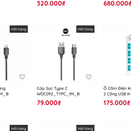
320.000₫
680.000
Hết hàng
Hết hàng
ing
Cáp Sạc Type C
Ổ Cắm Điện K
1M_B
WDC092_TYPC_1M_B
2 Cổng USB K
79.000₫
175.000₫
Hết hàng
Hết hàng