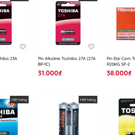
shiba 23A
Pin Alkaline Toshiba 27A (27A
Pin Đại Cam T
BP-1C)
R20KG SP-2
31.000₫
38.000₫
Hết hàng
Hết hàng