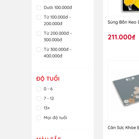
Dưới 100.000đ
Từ 100.000đ -
Súng Bắn Keo D
200.000đ
Từ 200.000đ -
211.000₫
300.000đ
Từ 300.000đ -
400.000đ
Từ 400.000đ -
500.000đ
ĐỘ TUỔI
Từ 500.000đ -
600.000đ
0 - 6
Trên 600.000đ
7 - 12
13+
Mọi độ tuổi
Cân Sức Khỏe 