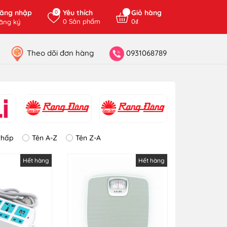
ăng nhập
Yêu thích
Giỏ hàng
0
0
Sản phẩm
0₫
ăng ký
Theo dõi đơn hàng
0931068789
thấp
Tên A-Z
Tên Z-A
Hết hàng
Hết hàng