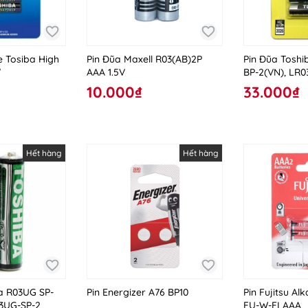
e Tosiba High
Pin Đũa Maxell R03(AB)2P
Pin Đũa Tosh
V
AAA 1.5V
BP-2(VN), LR
10.000₫
33.000₫
Hết hàng
Hết hàng
a R03UG SP-
Pin Energizer A76 BP10
Pin Fujitsu Alk
3UG-SP-2
FU-W-FI AAA