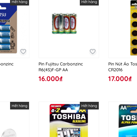
Hết hàng
Hết hàng
bonzinc
Pin Fujitsu Carbonzinc
Pin Nút Áo To
R6(4S)F-GP AA
CR2016
16.000₫
17.000₫
Hết hàng
Hết hàng