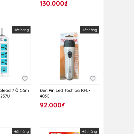
₫
130.000₫
Hết hàng
Hết hàng
olead 7 Ổ Cắm
Đèn Pin Led Toshiba KFL-
-237U
403C
92.000₫
Hết hàng
Hết hàng