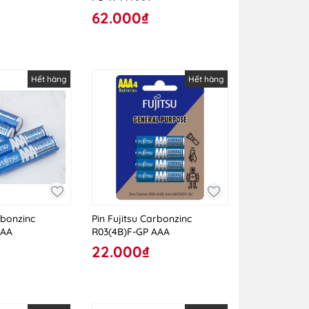
62.000₫
Hết hàng
Hết hàng
rbonzinc
Pin Fujitsu Carbonzinc
AAA
R03(4B)F-GP AAA
22.000₫