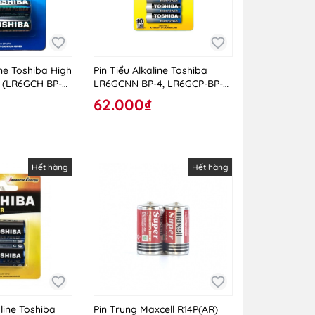
ine Toshiba High
Pin Tiểu Alkaline Toshiba
V (LR6GCH BP-2
LR6GCNN BP-4, LR6GCP-BP-4
VN AA
62.000₫
Hết hàng
Hết hàng
line Toshiba
Pin Trung Maxcell R14P(AR)