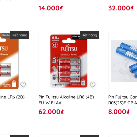
14.000₫
32.000₫
Hết hàng
Hết hàng
line LR6 (2B)
Pin Fujitsu Alkaline LR6 (4B)
Pin Fujitsu Ca
FU-W-FI AA
R03(2S)F-GP 
62.000₫
8.000₫