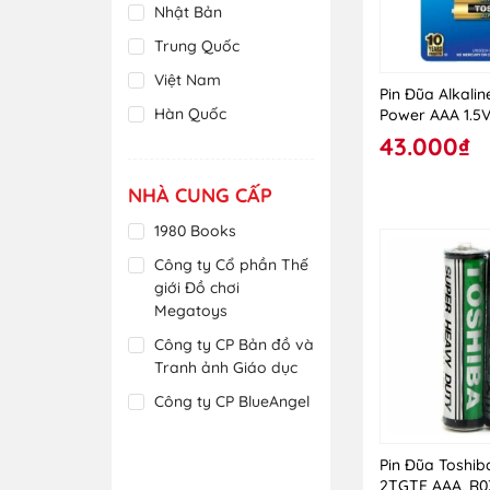
Nhật Bản
Sắt
Trung Quốc
Thép
Việt Nam
Pin Đũa Alkalin
Thủy Tinh
Hàn Quốc
Power AAA 1.5
Xốp
43.000₫
Ấn Độ
Indonesia
NHÀ CUNG CẤP
Đài Loan
1980 Books
Cộng Hòa Séc
Công ty Cổ phần Thế
Philippines
giới Đồ chơi
Megatoys
Thái Lan
Công ty CP Bản đồ và
Tây Ban Nha
Tranh ảnh Giáo dục
Tiệp Khắc
Công ty CP BlueAngel
Việt Nam
Công ty CP Đầu tư và
Pin Đũa Toshib
Phát triển Giáo dục
2TGTE AAA, R0