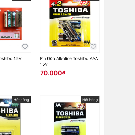
oshiba 1.5V
Pin Đũa Alkaline Toshiba AAA
1.5V
70.000₫
Hết hàng
Hết hàng