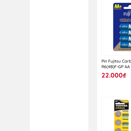
Công ty CP Sách và
Thiết bị Trường học
Hà Tây
Công ty CP Sản xuất
và XNK DUKA
Công ty CP Thế giới
bảng
Công ty CP Thiết bị
Pin Fujitsu Car
Kỹ thuật và Đồ chơi
R6(4B)F-GP AA
An toàn Việt Nam
22.000₫
Công ty CP Thương
mại Ngọc Hoàng
Công ty CP Thương
mại Thiên Tinh
Công ty CP Thương
mại Thiết bị Đa
ngành
Công ty CP Thương