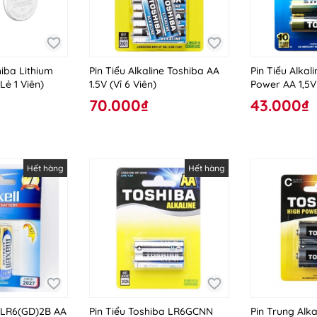
hiba Lithium
Pin Tiểu Alkaline Toshiba AA
Pin Tiểu Alkal
Lẻ 1 Viên)
1.5V (Vỉ 6 Viên)
Power AA 1,5
SS)
70.000₫
43.000₫
Hết hàng
Hết hàng
l LR6(GD)2B AA
Pin Tiểu Toshiba LR6GCNN
Pin Trung Alka