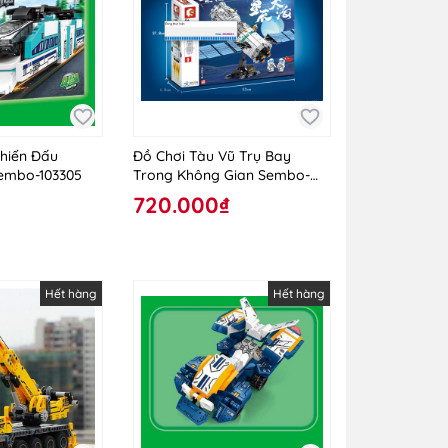
Chiến Đấu
Đồ Chơi Tàu Vũ Trụ Bay
Sembo-103305
Trong Không Gian Sembo-
203302C
720.000₫
Hết hàng
Hết hàng