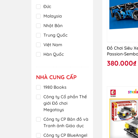
Nhựa
Đức
Polymer
Malaysia
Sáp
Nhật Bản
Sắt
Trung Quốc
Thép
Việt Nam
Đồ Chơi Siêu X
Thủy Tinh
Passion-Sembo
Hàn Quốc
Xốp
380.000₫
Ấn Độ
Indonesia
NHÀ CUNG CẤP
Đài Loan
1980 Books
Cộng Hòa Séc
Công ty Cổ phần Thế
Philippines
giới Đồ chơi
Megatoys
Thái Lan
Công ty CP Bản đồ và
Tây Ban Nha
Tranh ảnh Giáo dục
Tiệp Khắc
Công ty CP BlueAngel