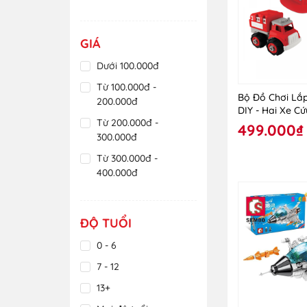
GIÁ
Dưới 100.000đ
Từ 100.000đ -
Bộ Đồ Chơi Lắ
200.000đ
DIY - Hai Xe C
Từ 200.000đ -
Theo Nón VT10
499.000₫
300.000đ
Từ 300.000đ -
400.000đ
Từ 400.000đ -
500.000đ
ĐỘ TUỔI
Từ 500.000đ -
600.000đ
0 - 6
Trên 600.000đ
7 - 12
13+