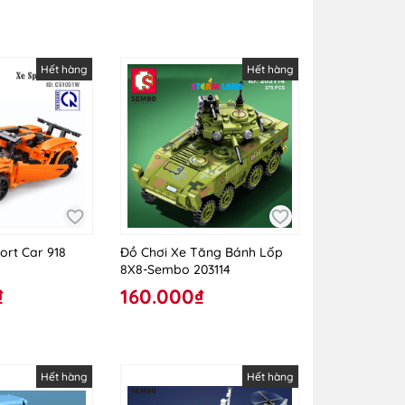
Hết hàng
Hết hàng
ort Car 918
Đồ Chơi Xe Tăng Bánh Lốp
8X8-Sembo 203114
₫
160.000₫
Hết hàng
Hết hàng