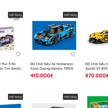
Hết hàng
Hết hàng
e Mui Trần
Đồ Chơi Siêu Xe Nobleness
Đồ Chơi Siêu 
hen Tím-Sembo
Xanh Dương-Sembo 701515
Apollo SY-855
410.000₫
870.000
Hết hàng
Hết hàng