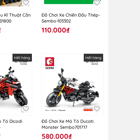
u Kĩ Thuật Cần
Đồ Chơi Xe Chiến Đấu Thép-
01800
Sembo-103302
₫
110.000₫
Hết hàng
Hết hàng
 Tô Dicodi
Đồ Chơi Xe Mô Tô Ducati
4
Monster Sembo701717
₫
580.000₫