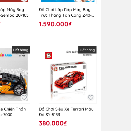
Ráp Máy Bay
Đồ Chơi Lắp Ráp Máy Bay
8-Sembo 207105
Trực Thăng Tấn Công Z-10-
Sembo-705993
₫
1.590.000₫
Hết hàng
Hết hàng
Xe Chiến Thần
Đồ Chơi Siêu Xe Ferrari Màu
o-7000
Đỏ SY-8153
380.000₫