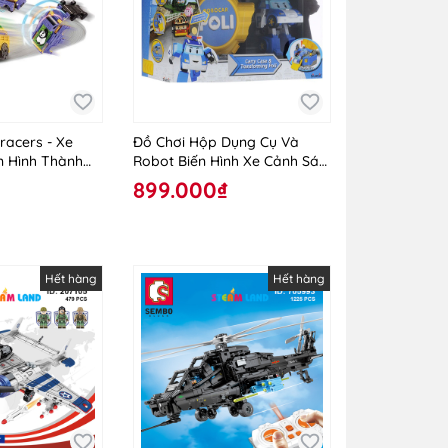
racers - Xe
Đồ Chơi Hộp Dụng Cụ Và
n Hình Thành
Robot Biến Hình Xe Cảnh Sát
Panda
Poli 83072
899.000₫
Hết hàng
Hết hàng