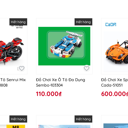
Hết hàng
Hết hàng
Tô Senrui Mix
Đồ Chơi Xe Ô Tô Đa Dụng
Đồ Chơi Xe Sp
1808
Sembo-103304
Cada-51051
110.000₫
600.000
Hết hàng
Hết hàng