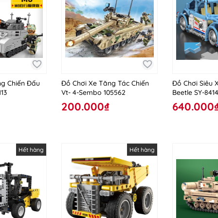
ng Chiến Đấu
Đồ Chơi Xe Tăng Tác Chiến
Đồ Chơi Siêu 
13
Vt- 4-Sembo 105562
Beetle SY-841
200.000₫
640.000
Hết hàng
Hết hàng