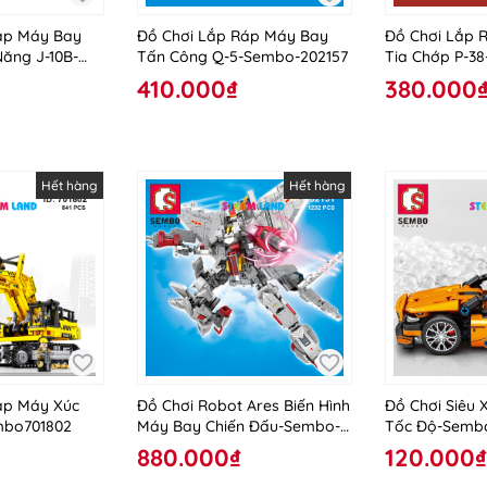
áp Máy Bay
Đồ Chơi Lắp Ráp Máy Bay
Đồ Chơi Lắp 
ăng J-10B-
Tấn Công Q-5-Sembo-202157
Tia Chớp P-3
410.000₫
380.000
Hết hàng
Hết hàng
áp Máy Xúc
Đồ Chơi Robot Ares Biến Hình
Đồ Chơi Siêu 
mbo701802
Máy Bay Chiến Đấu-Sembo-
Tốc Độ-Semb
202151
880.000₫
120.000₫