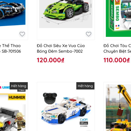
e Thể Thao
Đồ Chơi Siêu Xe Vua Của
Đồ Chơi Tàu 
 SB-701506
Bóng Đêm Sembo-7002
Chuyên Biệt 
120.000₫
110.000₫
Hết hàng
Hết hàng