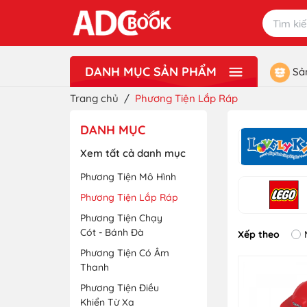
DANH MỤC SẢN PHẨM
Sả
Xem thêm
Lưu Niệm - Quà Tặng
Đồ Chơi
Văn Phòng Phẩm - Dụng Cụ Học Sinh
Sách Ngoại Ngữ - Từ Điển
Sách Tiếng Việt
Sách Giáo Khoa - Sách Tham Khảo
Sách Mầm Non ADC
Sách Thiếu Nhi ADCBookiz
Tranh Treo Tường ADC Art
Trang chủ
/
Phương Tiện Lắp Ráp
DANH MỤC
Xem tất cả danh mục
Phương Tiện Mô Hình
Phương Tiện Lắp Ráp
Phương Tiện Chạy
Cót - Bánh Đà
Xếp theo
Phương Tiện Có Âm
Thanh
Phương Tiện Điều
Khiển Từ Xa