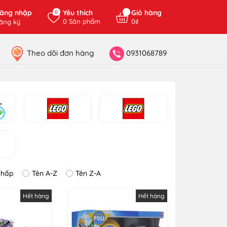
ăng nhập
Yêu thích
Giỏ hàng
0
0
Sản phẩm
0₫
ăng ký
Theo dõi đơn hàng
0931068789
thấp
Tên A-Z
Tên Z-A
Hết hàng
Hết hàng