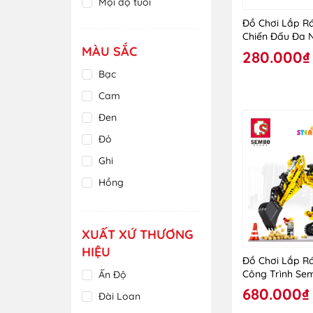
Mọi độ tuổi
Đồ Chơi Lắp R
Chiến Đấu Đa N
MÀU SẮC
Sembo 202124
280.000₫
Bạc
Cam
Đen
Đỏ
Ghi
Hồng
Kem
Nâu
XUẤT XỨ THƯƠNG
Nhiều màu
HIỆU
Đồ Chơi Lắp R
Nhũ Hồng
Công Trình Se
Ấn Độ
Tím
680.000₫
Đài Loan
Trắng