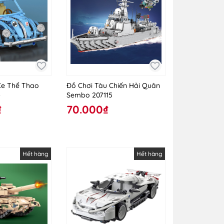
Xe Thể Thao
Đồ Chơi Tàu Chiến Hải Quân
4
Sembo 207115
₫
70.000₫
Hết hàng
Hết hàng