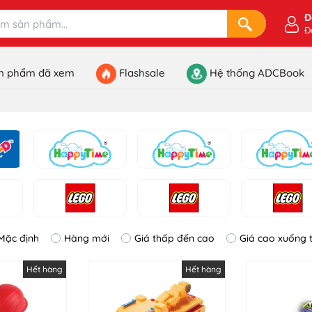
Đ
Đ
n phẩm đã xem
Flashsale
Hệ thống ADCBook
Mặc định
Hàng mới
Giá thấp đến cao
Giá cao xuống 
Hết hàng
Hết hàng