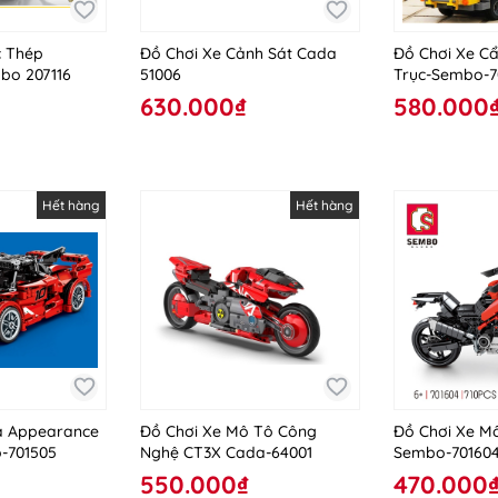
c Thép
Đồ Chơi Xe Cảnh Sát Cada
Đồ Chơi Xe Cẩ
bo 207116
51006
Trục-Sembo-7
630.000₫
580.000
Hết hàng
Hết hàng
a Appearance
Đồ Chơi Xe Mô Tô Công
Đồ Chơi Xe Mô
-701505
Nghệ CT3X Cada-64001
Sembo-70160
550.000₫
470.000