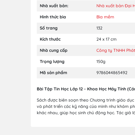
Nhà xuất bản:
Nhà xuất bản Đại 
Hình thức bìa
Bìa mềm
Số trang
132
Kích thước
24 x 17 cm
Nhà cung cấp
Công ty TNHH Phát
Trọng lượng
150g
Mã sản phẩm
9786044865492
Bài Tập Tin Học Lớp 12 - Khoa Học Máy Tính (Cá
Sách được biên soạn theo Chương trình giáo dục 
và phát triển các kỹ năng của mình như khám phá,
khác nhau, giúp học sinh chủ động học. Tác giả 