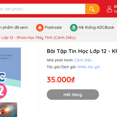
Đ
Đ
n phẩm đã xem
Flashsale
Hệ thống ADCBook
c Lớp 12 - Khoa Học Máy Tính (Cánh Diều)
Bài Tập Tin Học Lớp 12 - 
Nhà phát hành:
Cánh Diều
Tác giả/Dịch giả:
Nhiều tác giả
35.000₫
Hết hàng