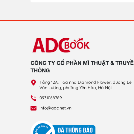
CÔNG TY CỔ PHẦN MĨ THUẬT & TRUY
THÔNG
Tầng 12A, Tòa nhà Diamond Flower, đường Lê
Văn Lương, phường Yên Hòa, Hà Nội.
0931068789
info@adc.net.vn