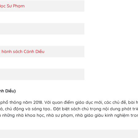
Học Sư Phạm
 hành sách Cánh Diều
nh Diều)
phổ thông năm 2018. Với quan điểm giáo dục mới, các chủ đề, bài h
 chủ động và sáng tạo.. Đặt biệt sách chú trọng nội dung phát triể
là những nhà khoa học, nhà sư phạm, nhà giáo giàu kinh nghiệm tro