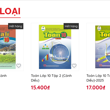
LOẠI
Hết hàng
Hết hàng
(Cánh
Toán Lớp 10 Tập 2 (Cánh
Toán Lớp 10 T
Diều)
Diều)-2025
15.400₫
17.000₫