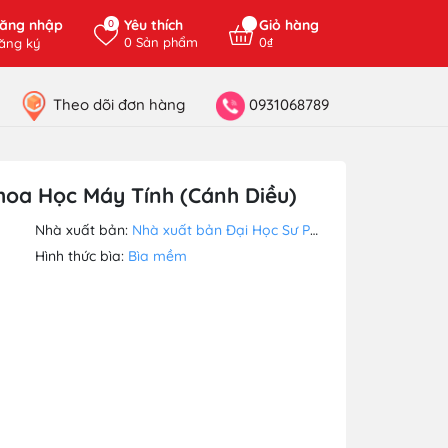
ăng nhập
Yêu thích
Giỏ hàng
0
0
Sản phẩm
0₫
ăng ký
Theo dõi đơn hàng
0931068789
Khoa Học Máy Tính (Cánh Diều)
Nhà xuất bản:
Nhà xuất bản Đại Học Sư Phạm
Hình thức bìa:
Bìa mềm