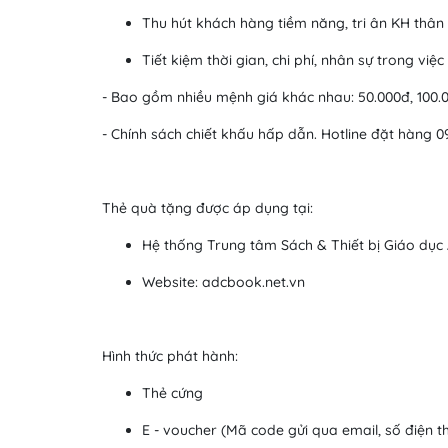
Thu hút khách hàng tiềm năng, tri ân KH thân t
Tiết kiệm thời gian, chi phí, nhân sự trong việ
- Bao gồm nhiều mệnh giá khác nhau: 50.000đ, 100.00
- Chính sách chiết khấu hấp dẫn. Hotline đặt hàng 0
Thẻ quà tặng được áp dụng tại:
Hệ thống Trung tâm Sách & Thiết bị Giáo dụ
Website: adcbook.net.vn
Hình thức phát hành:
Thẻ cứng
E - voucher (Mã code gửi qua email, số điện tho