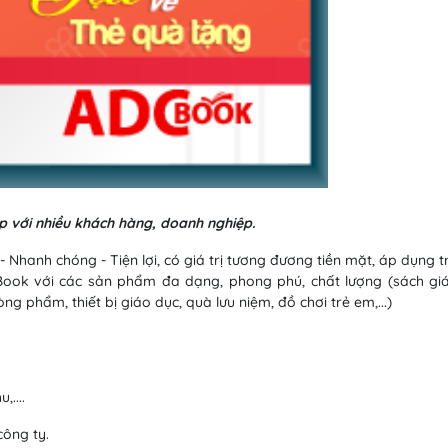
p với nhiều khách hàng, doanh nghiệp.
Nhanh chóng - Tiện lợi, có giá trị tương đương tiền mặt, áp dụng t
Book với các sản phẩm đa dạng, phong phú, chất lượng (sách gi
g phẩm, thiết bị giáo dục, quà lưu niệm, đồ chơi trẻ em,...)
,....
công ty.