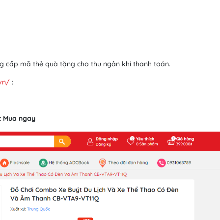
g cấp mã thẻ quà tặng cho thu ngân khi thanh toán.
vn/
:
c Mua ngay