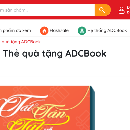
Đ
Đ
n phẩm đã xem
Flashsale
Hệ thống ADCBook
Thẻ quà tặng ADCBook
về Thẻ quà tặng ADCBook