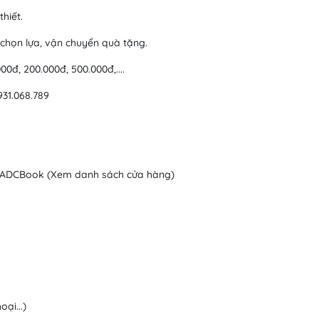
hiết.
c chọn lựa, vận chuyển quà tặng.
0đ, 200.000đ, 500.000đ,....
931.068.789
c ADCBook (Xem danh sách cửa hàng)
ại...)