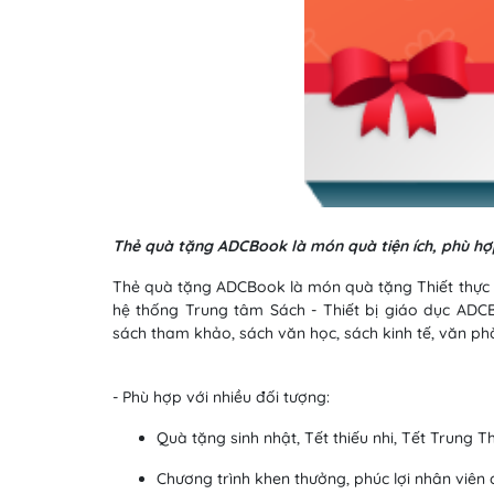
Thẻ quà tặng ADCBook là món quà tiện ích, phù hợ
Thẻ quà tặng ADCBook là món quà tặng Thiết thực - 
hệ thống Trung tâm Sách - Thiết bị giáo dục ADC
sách tham khảo, sách văn học, sách kinh tế, văn phòn
- Phù hợp với nhiều đối tượng:
Quà tặng sinh nhật, Tết thiếu nhi, Tết Trung Thu
Chương trình khen thưởng, phúc lợi nhân viên 