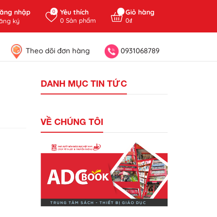
ăng nhập
Yêu thích
Giỏ hàng
0
0
Sản phẩm
0₫
ăng ký
Theo dõi đơn hàng
0931068789
DANH MỤC TIN TỨC
VỀ CHÚNG TÔI