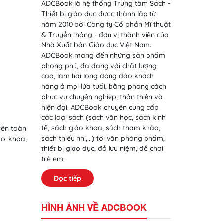
ADCBook là hệ thống Trung tâm Sách -
Thiết bị giáo dục được thành lập từ
năm 2010 bởi Công ty Cổ phần Mĩ thuật
& Truyền thông - đơn vị thành viên của
Nhà Xuất bản Giáo dục Việt Nam.
ADCBook mang đến những sản phẩm
phong phú, đa dạng với chất lượng
cao, làm hài lòng đông đảo khách
hàng ở mọi lứa tuổi, bằng phong cách
phục vụ chuyên nghiệp, thân thiện và
hiện đại. ADCBook chuyên cung cấp
các loại sách (sách văn học, sách kinh
tế, sách giáo khoa, sách tham khảo,
rên toàn
sách thiếu nhi,...) tới văn phòng phẩm,
áo khoa,
thiết bị giáo dục, đồ lưu niệm, đồ chơi
trẻ em.
Đọc tiếp
HÌNH ẢNH VỀ ADCBOOK