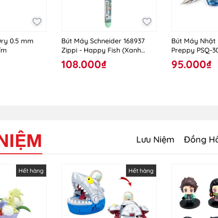
Dry 0.5 mm
Bút Máy Schneider 168937
Bút Máy Nhật 
ím
Zippi - Happy Fish (Xanh
Preppy PSQ-30
Nhạt)
Xanh
108.000₫
95.000₫
 NIỆM
Lưu Niệm
Đồng H
Hết hàng
Hết hàng