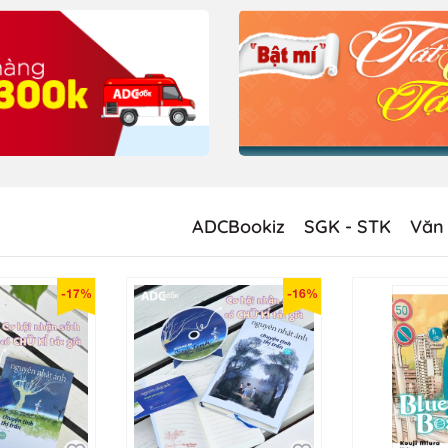
ADCBookiz
SGK - STK
Văn
-17%
-16%