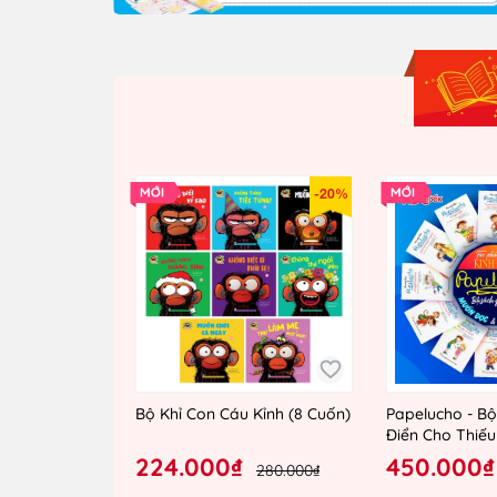
-20%
Bộ Khỉ Con Cáu Kỉnh (8 Cuốn)
Papelucho - Bộ
Điển Cho Thiếu 
(12 Tập Lẻ)
224.000₫
450.000₫
280.000₫