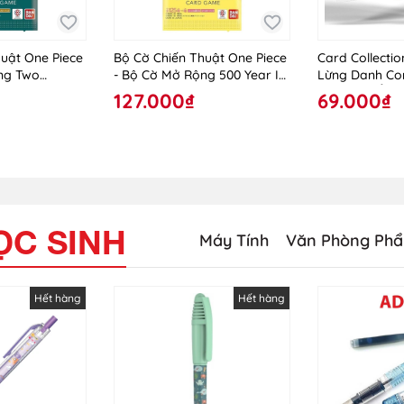
uật One Piece
Bộ Cờ Chiến Thuật One Piece
Card Collecti
ng Two
- Bộ Cờ Mở Rộng 500 Year In
Lừng Danh Co
8
The Future
2025 - Dư Ảnh
127.000₫
69.000₫
- Character In
Cards Ngẫu Nh
ỌC SINH
Máy Tính
Văn Phòng Ph
Hết hàng
Hết hàng