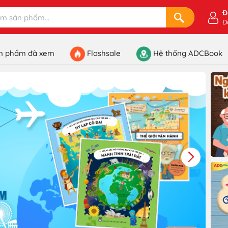
Đ
Đ
n phẩm đã xem
Flashsale
Hệ thống ADCBook