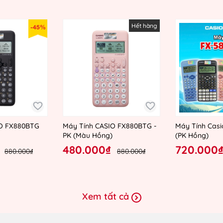
Hết hàng
-45%
IO FX880BTG
Máy Tính CASIO FX880BTG -
Máy Tính Casi
PK (Màu Hồng)
(PK Hồng)
480.000₫
720.000
880.000₫
880.000₫
Xem tất cả