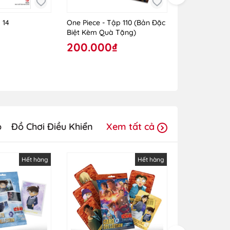
 14
One Piece - Tập 110 (Bản Đặc
One Piece - T
Biệt Kèm Quà Tặng)
Rời)
200.000₫
30.000₫
p
Đồ Chơi Điều Khiển
Xem tất cả
Hết hàng
Hết hàng