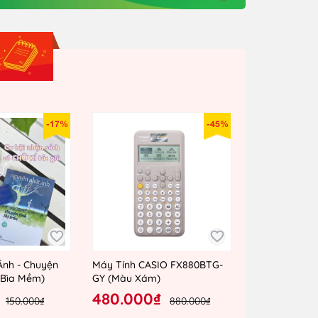
-17%
-45%
Ánh - Chuyện
Máy Tính CASIO FX880BTG-
 (Bìa Mềm)
GY (Màu Xám)
480.000₫
150.000₫
880.000₫