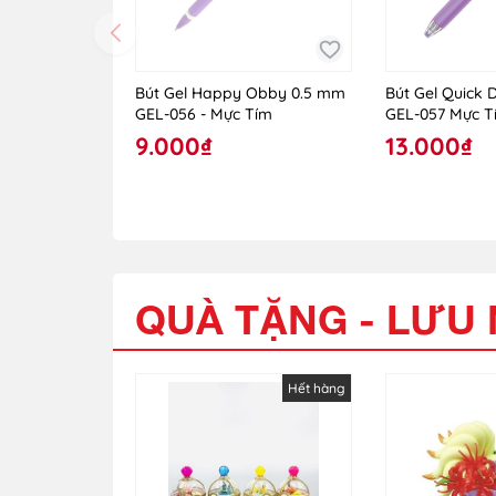
Bút Gel Happy Obby 0.5 mm
Bút Gel Quick 
GEL-056 - Mực Tím
GEL-057 Mực T
9.000₫
13.000₫
QUÀ TẶNG - LƯU
Hết hàng