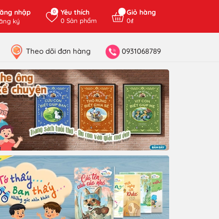
ăng nhập
Yêu thích
Giỏ hàng
0
0
Sản phẩm
0₫
ăng ký
Theo dõi đơn hàng
0931068789