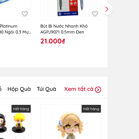
Platinum
Bút Bi Nước Nhanh Khô
Bút Chì Kim T
0 Ngòi 0.3 Mực
AGPJ9071 0.5mm Đen
0.7mm VLM-10
21.000₫
35.000₫
ồ
Hộp Quà
Túi Quà
Xem tất cả
Hết hàng
Hết hàng