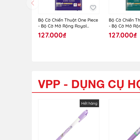
Bộ Cờ Chiến Thuật One Piece
Bộ Cờ Chiến Th
- Bộ Cờ Mở Rộng Royal
- Bộ Cờ Mở Rộ
Blood OP-10 - TCG - One
Legends OP-0
127.000₫
127.000₫
Piece - Vol.10
VPP - DỤNG CỤ H
Hết hàng