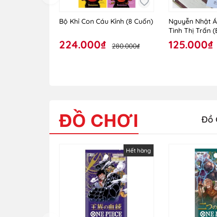
Bộ Khỉ Con Cáu Kỉnh (8 Cuốn)
Nguyễn Nhật Á
Tình Thị Trấn 
224.000₫
125.000₫
280.000₫
ĐỒ CHƠI
Đồ 
Hết hàng