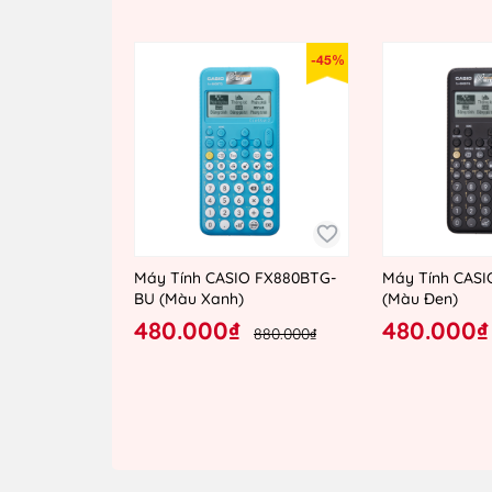
-45%
Máy Tính CASIO FX880BTG-
Máy Tính CAS
BU (Màu Xanh)
(Màu Đen)
480.000₫
480.000₫
880.000₫