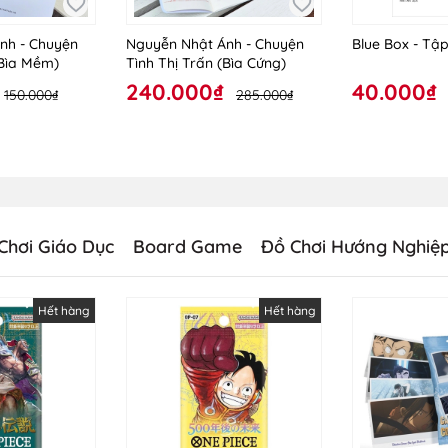
nh - Chuyện
Nguyễn Nhật Ánh - Chuyện
Blue Box - Tập
(Bìa Mềm)
Tình Thị Trấn (Bìa Cứng)
240.000₫
40.000₫
150.000₫
285.000₫
Chơi Giáo Dục
Board Game
Đồ Chơi Hướng Nghiệ
Hết hàng
Hết hàng