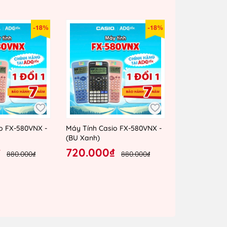
-18%
-18%
o FX-580VNX -
Máy Tính Casio FX-580VNX -
(BU Xanh)
₫
720.000₫
880.000₫
880.000₫