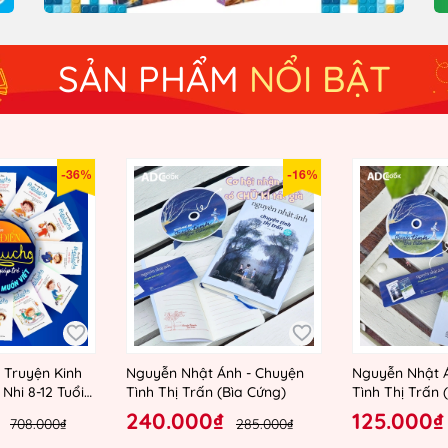
SẢN PHẨM
NỔI BẬT
-36%
-16%
 Truyện Kinh
Nguyễn Nhật Ánh - Chuyện
Nguyễn Nhật 
Nhi 8-12 Tuổi
Tình Thị Trấn (Bìa Cứng)
Tình Thị Trấn
240.000₫
125.000₫
708.000₫
285.000₫