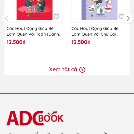
Các Hoạt Động Giúp Bé
Các Hoạt Động Giúp Bé
Làm Quen Với Toán (Dành
Làm Quen Với Chữ Cái
Cho Trẻ Lớp Mẫu Giáo
(Dành Cho Trẻ Lớp Mẫu
12.500₫
12.500₫
Ghép)
Giáo Ghép)
Xem tất cả