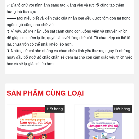
✅ Bìa tô chữ với hình ảnh sáng tạo, đáng yêu và rực rỡ cũng tạo thêm
hứng thú tích cực.
➡➡➡ Mọi hiểu biết và kiến thức của nhân loại đều được tóm gọn lại trong
ngôn ngữ cũng như chữ viết.
❣ Vì vậy, Bố Mẹ hãy luôn sát cánh cùng con, động viên và khuyến khích
để giúp con thêm tự tin, quyết tâm với từng chữ cái. Tô chưa đẹp có thể tô
lại, chưa tròn có thể phải khéo léo hơn.
❣ Những cử chỉ nhẹ nhàng và chan chứa tình yêu thương ngay từ những
ngày đầu bỡ ngỡ đó chắc chắn sẽ đem lại cho con cảm giác yêu thích việc
học và sẽ tự giác nhiều hơn.
SẢN PHẨM CÙNG LOẠI
Hết hàng
Hết hàng