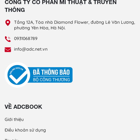
CÔNG TY CỔ PHẦN MĨ THUẬT & TRUYỀN
THÔNG
Tầng 12A, Tòa nhà Diamond Flower, đường Lê Văn Lương,
phường Yên Hòa, Hà Nội.
0931068789
info@adc.net.vn
VỀ ADCBOOK
Giới thiệu
Điều khoản sử dụng