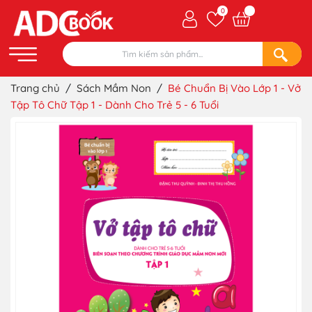
0
Trang chủ
/
Sách Mầm Non
/
Bé Chuẩn Bị Vào Lớp 1 - Vở
Tập Tô Chữ Tập 1 - Dành Cho Trẻ 5 - 6 Tuổi