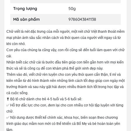
Trọng lượng
50g
Mã sản phẩm
9786043841138
Chữ viết là nét đặc trưng của mỗi người, một nét chữ Việt thanh thoát mềm
mại phản ánh sâu sắc nhân cách và thói quen của người viết ngay cả từ
khi còn nhỏ.
Con yêu của chúng ta cũng vậy, con rồi cũng sẽ đến tuổi làm quen với chữ
cái.
Nhận biết các chữ cái là bước đầu tiên giúp con tiến gần hơn với mọi kiến
thức và sẽ là công cụ để con khám phá thế giới xinh đẹp này.
Thêm vào đó, viết chữ rèn luyện cho con yêu thói quen cẩn thận, tỉ mỉ và
kiên nhẫn từ đó hình thành nên những tính cách tốt đẹp giúp con ngày một
trưởng thành và sau này gặt hái được nhiều thành tích tốt trong học tập và
cả cuộc sống.
❣ Bộ tô chữ dành cho trẻ 4-5 tuổi và 5-6 tuổi sẽ:
✅ Hỗ trợ đắc lực cho con, đem lại cho con nhiều cơ hội tập luyện với từng
chữ.
✅ Nội dung được thiết kế chính xác, khoa học, biên soạn theo chương
trình giáo dục mầm non mới có thể khiến cả Bố Mẹ và bé hoàn toàn yên
tâm.