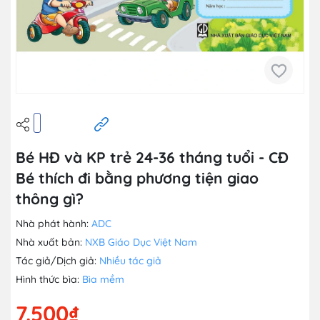
Bé HĐ và KP trẻ 24-36 tháng tuổi - CĐ
Bé thích đi bằng phương tiện giao
thông gì?
Nhà phát hành:
ADC
Nhà xuất bản:
NXB Giáo Dục Việt Nam
Tác giả/Dịch giả:
Nhiều tác giả
Hình thức bìa:
Bìa mềm
7.500₫