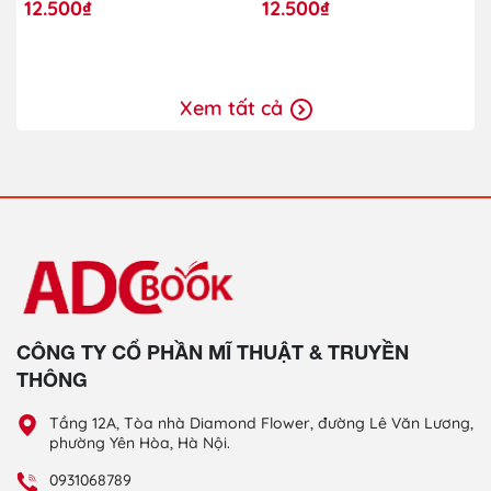
Cho Trẻ Lớp Mẫu Giáo
(Dành Cho Trẻ Lớp Mẫu
12.500₫
12.500₫
Ghép)
Giáo Ghép)
Xem tất cả
CÔNG TY CỔ PHẦN MĨ THUẬT & TRUYỀN
THÔNG
Tầng 12A, Tòa nhà Diamond Flower, đường Lê Văn Lương,
phường Yên Hòa, Hà Nội.
0931068789