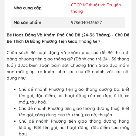
CTCP Mĩ thuật và Truyền
Nhà cung cấp
thông
Mã sản phẩm
9786040436627
Bé Hoạt Động Và Khám Phá Chủ Đề (24-36 Tháng) - Chủ Đề
Bé Thích Đi Bằng Phương Tiện Giao Thông Gì ?
Cuốn sách Bé hoạt động và khám phá chủ đề Bé thích đi
bằng phương tiện giao thông gì? (Dành cho trẻ 24 - 36 tháng
tuổi) được biên soạn bám sát Chương trình Giáo dục mầm
non mới giúp trẻ khám phá các chủ đề nhánh với các nội
dung như:
Chủ đề nhánh Phương tiện giao thông đường bộ: Biết
tên gọi, đặc điểm, nơi hoạt động của xe đạp, ô tô, xe
máy, tàu hoả.
Chủ đề nhánh Phương tiện giao thông đường thuỷ: Biết
tên gọi, công dụng của tàu thuỷ, ca nô, thuyền.
Chủ đề nhánh Phương tiện giao thông đường hàng
không: Biết tên gọi, nơi hoạt động, đặc điểm của máy
bay.