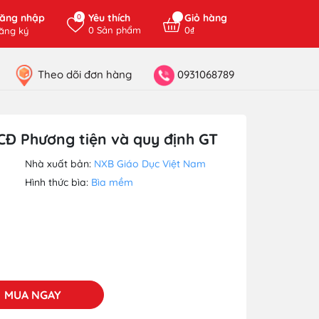
ăng nhập
Yêu thích
Giỏ hàng
0
0
Sản phẩm
0₫
ăng ký
Theo dõi đơn hàng
0931068789
 CĐ Phương tiện và quy định GT
Nhà xuất bản:
NXB Giáo Dục Việt Nam
Hình thức bìa:
Bìa mềm
MUA NGAY