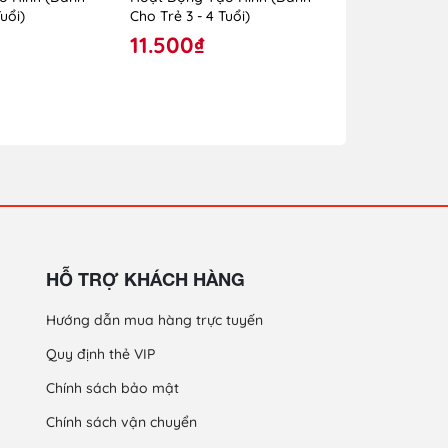
uổi)
Cho Trẻ 3 - 4 Tuổi)
Cho Trẻ 24 - 
11.500₫
10.000₫
HỖ TRỢ KHÁCH HÀNG
Hướng dẫn mua hàng trực tuyến
Quy định thẻ VIP
Chính sách bảo mật
Chính sách vận chuyển