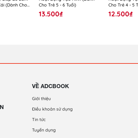
Cái (Dành Cho
Cho Trẻ 5 - 6 Tuổi)
Cho Trẻ 4 - 5 T
iáo Ghép)
13.500₫
12.500₫
VỀ ADCBOOK
Giới thiệu
ỀN
Điều khoản sử dụng
Tin tức
Tuyển dụng