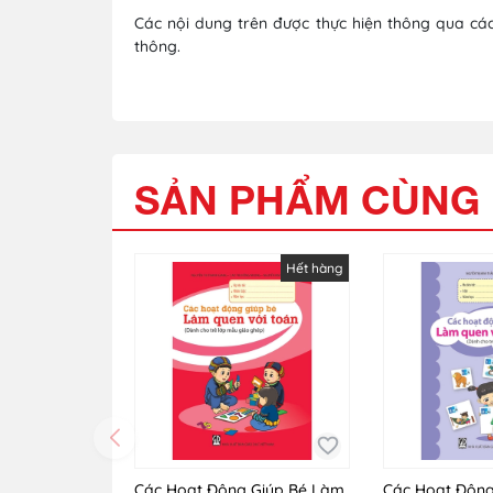
Các nội dung trên được thực hiện thông qua các
thông.
SẢN PHẨM CÙNG 
Hết hàng
Các Hoạt Động Giúp Bé Làm
Các Hoạt Động