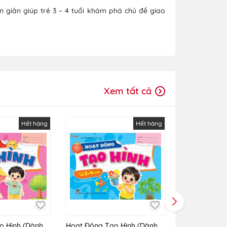
n giản giúp trẻ 3 – 4 tuổi khám phá chủ đề giao
Xem tất cả
Hết hàng
Hết hàng
o Hình (Dành
Hoạt Động Tạo Hình (Dành
Hoạt Động Tạ