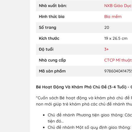
Nhà xuất bản:
NXB Giáo Dục
Hình thức bìa
Bìa mềm
Số trang
20
Kích thước
19 x 26.5 cm
Độ tuổi
3+
Nhà cung cấp
CTCP Mĩ thuật
Mã sản phẩm
978604041475
Bé Hoạt Động Và Khám Phá Chủ Đề (3-4 Tuổi) - 
"Cuốn sách Bé hoạt động và khám phá chủ đề Ph
non mới giúp trẻ khám phá các chủ đề nhánh thuộ
Chủ đề nhánh Phương tiện giao thông: Các
tiện đó…
Chủ đề nhánh Một số quy định giao thông: 