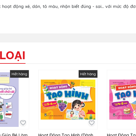
 hoạt động xé, dán, tô màu, nhận biết đúng - sai… với mức độ đơ
LOẠI
Hết hàng
Hết hàng
 Giúp Bé Làm
Hoạt Động Tạo Hình (Dành
Hoạt Động Tạ