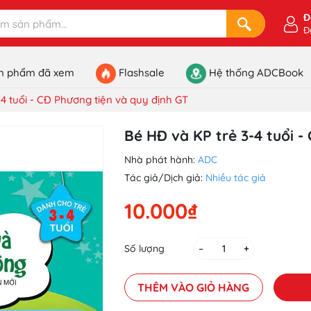
Đ
Đ
n phẩm đã xem
Flashsale
Hệ thống ADCBook
4 tuổi - CĐ Phương tiện và quy định GT
Bé HĐ và KP trẻ 3-4 tuổi -
Nhà phát hành:
ADC
Tác giả/Dịch giả:
Nhiều tác giả
10.000₫
Số lượng
–
+
THÊM VÀO GIỎ HÀNG