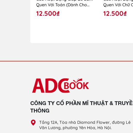
Quen Với Toán (Dành Cho
Quen Với Chữ 
Trẻ Lớp Mẫu Giáo Ghép)
Trẻ Lớp Mẫu G
12.500₫
12.500₫
CÔNG TY CỔ PHẦN MĨ THUẬT & TRUY
THÔNG
Tầng 12A, Tòa nhà Diamond Flower, đường Lê
Văn Lương, phường Yên Hòa, Hà Nội.