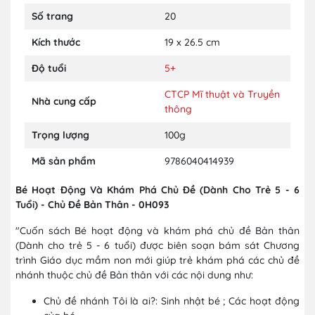
Số trang
20
Kích thước
19 x 26.5 cm
Độ tuổi
5+
CTCP Mĩ thuật và Truyền
Nhà cung cấp
thông
Trọng lượng
100g
Mã sản phẩm
9786040414939
Bé Hoạt Động Và Khám Phá Chủ Đề (Dành Cho Trẻ 5 - 6
Tuổi) - Chủ Đề Bản Thân - 0H093
"Cuốn sách Bé hoạt động và khám phá chủ đề Bản thân
(Dành cho trẻ 5 - 6 tuổi) được biên soạn bám sát Chương
trình Giáo dục mầm non mới giúp trẻ khám phá các chủ đề
nhánh thuộc chủ đề Bản thân với các nội dung như:
Chủ đề nhánh Tôi là ai?: Sinh nhật bé ; Các hoạt động