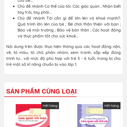
của bé...
Chủ đề nhánh Cơ thể của tôi: Các giác quan ; Nhận biết
tay trái, tay phải...
Chủ đề nhánh Tôi cần gì để lớn lên và khoẻ mạnh?:
Quá trình lớn lên của bé ; Bé chơi thân thiện với bạn ;
Bảo vệ môi trường ; Bảo vệ bản thân ; Các hoạt động
và thực phẩm tốt cho sức khoẻ...
Nội dung trên được thực hiện thông qua các hoạt động nặn,
vẽ, tô màu, tô chữ, phân nhóm, xem tranh, sắp xếp đúng
trình tự… với mức độ phù hợp với trẻ 5 - 6 tuổi, trang bị cho
trẻ một số kĩ năng chuẩn bị vào lớp 1.
SẢN PHẨM CÙNG LOẠI
Hết hàng
Hết hàng