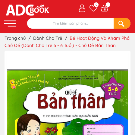
0
Trang chủ
/
Dành Cho Trẻ
/
Bé Hoạt Động Và Khám Phá
Chủ Đề (Dành Cho Trẻ 5 - 6 Tuổi) - Chủ Đề Bản Thân