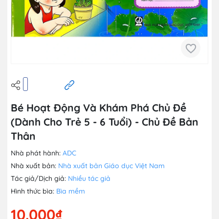
Bé Hoạt Động Và Khám Phá Chủ Đề
(Dành Cho Trẻ 5 - 6 Tuổi) - Chủ Đề Bản
Thân
Nhà phát hành:
ADC
Nhà xuất bản:
Nhà xuất bản Giáo dục Việt Nam
Tác giả/Dịch giả:
Nhiều tác giả
Hình thức bìa:
Bìa mềm
10.000₫