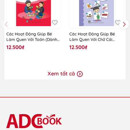
Các Hoạt Động Giúp Bé
Các Hoạt Động Giúp Bé
Làm Quen Với Toán (Dành
Làm Quen Với Chữ Cái
Cho Trẻ Lớp Mẫu Giáo
(Dành Cho Trẻ Lớp Mẫu
12.500₫
12.500₫
Ghép)
Giáo Ghép)
Xem tất cả