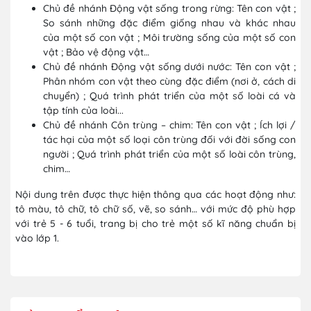
Chủ đề nhánh Động vật sống trong rừng: Tên con vật ;
So sánh những đặc điểm giống nhau và khác nhau
của một số con vật ; Môi trường sống của một số con
vật ; Bảo vệ động vật…
Chủ đề nhánh Động vật sống dưới nước: Tên con vật ;
Phân nhóm con vật theo cùng đặc điểm (nơi ở, cách di
chuyển) ; Quá trình phát triển của một số loài cá và
tập tính của loài...
Chủ đề nhánh Côn trùng – chim: Tên con vật ; Ích lợi /
tác hại của một số loại côn trùng đối với đời sống con
người ; Quá trình phát triển của một số loài côn trùng,
chim…
Nội dung trên được thực hiện thông qua các hoạt động như:
tô màu, tô chữ, tô chữ số, vẽ, so sánh… với mức độ phù hợp
với trẻ 5 - 6 tuổi, trang bị cho trẻ một số kĩ năng chuẩn bị
vào lớp 1.