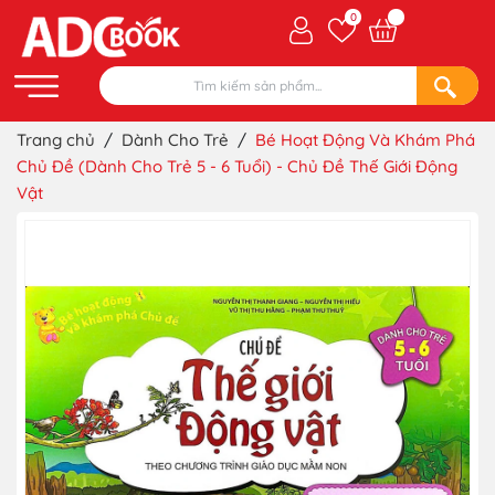
0
Trang chủ
/
Dành Cho Trẻ
/
Bé Hoạt Động Và Khám Phá
Chủ Đề (Dành Cho Trẻ 5 - 6 Tuổi) - Chủ Đề Thế Giới Động
Vật