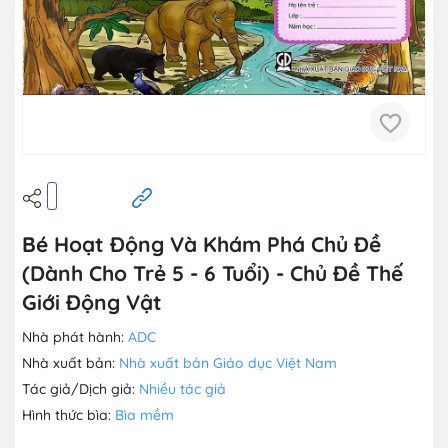
Bé Hoạt Động Và Khám Phá Chủ Đề
(Dành Cho Trẻ 5 - 6 Tuổi) - Chủ Đề Thế
Giới Động Vật
Nhà phát hành:
ADC
Nhà xuất bản:
Nhà xuất bản Giáo dục Việt Nam
Tác giả/Dịch giả:
Nhiều tác giả
Hình thức bìa:
Bìa mềm