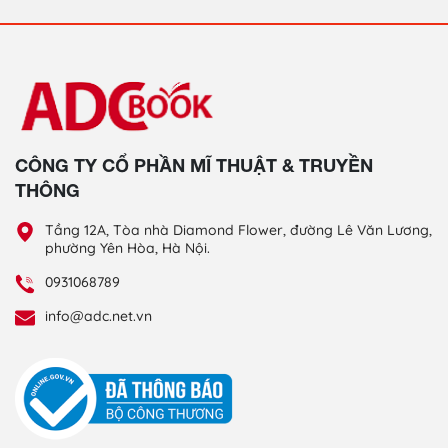
CÔNG TY CỔ PHẦN MĨ THUẬT & TRUYỀN
THÔNG
Tầng 12A, Tòa nhà Diamond Flower, đường Lê Văn Lương,
phường Yên Hòa, Hà Nội.
0931068789
info@adc.net.vn