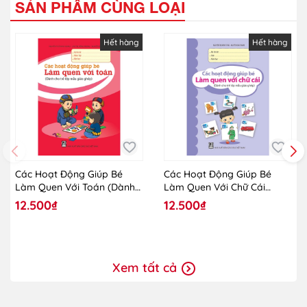
SẢN PHẨM CÙNG LOẠI
Hết hàng
Hết hàng
Các Hoạt Động Giúp Bé
Các Hoạt Động Giúp Bé
Làm Quen Với Toán (Dành
Làm Quen Với Chữ Cái
Cho Trẻ Lớp Mẫu Giáo
(Dành Cho Trẻ Lớp Mẫu
12.500₫
12.500₫
Ghép)
Giáo Ghép)
Xem tất cả