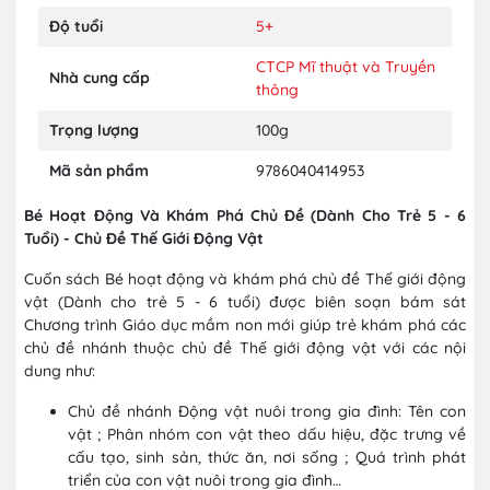
Độ tuổi
5+
CTCP Mĩ thuật và Truyền
Nhà cung cấp
thông
Trọng lượng
100g
Mã sản phẩm
9786040414953
Bé Hoạt Động Và Khám Phá Chủ Đề (Dành Cho Trẻ 5 - 6
Tuổi) - Chủ Đề Thế Giới Động Vật
Cuốn sách Bé hoạt động và khám phá chủ đề Thế giới động
vật (Dành cho trẻ 5 - 6 tuổi) được biên soạn bám sát
Chương trình Giáo dục mầm non mới giúp trẻ khám phá các
chủ đề nhánh thuộc chủ đề Thế giới động vật với các nội
dung như:
Chủ đề nhánh Động vật nuôi trong gia đình: Tên con
vật ; Phân nhóm con vật theo dấu hiệu, đặc trưng về
cấu tạo, sinh sản, thức ăn, nơi sống ; Quá trình phát
triển của con vật nuôi trong gia đình…