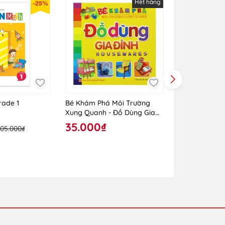
Hết hàng
-25%
rade 1
Bé Khám Phá Môi Trường
Bé Khám Phá
Xung Quanh - Đồ Dùng Gia
Xung Quanh -
Đình
Hoang Dã
35.000₫
35.000₫
105.000₫