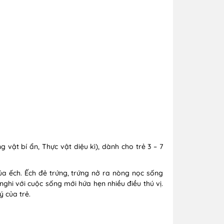
vật bí ẩn, Thực vật diệu kì), dành cho trẻ 3 – 7
a ếch. Ếch đẻ trứng, trứng nở ra nòng nọc sống
ghi với cuộc sống mới hứa hẹn nhiều điều thú vị.
 của trẻ.