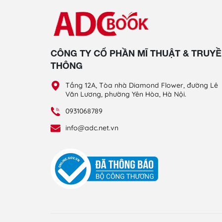
CÔNG TY CỔ PHẦN MĨ THUẬT & TRUY
THÔNG
Tầng 12A, Tòa nhà Diamond Flower, đường Lê
Văn Lương, phường Yên Hòa, Hà Nội.
0931068789
info@adc.net.vn