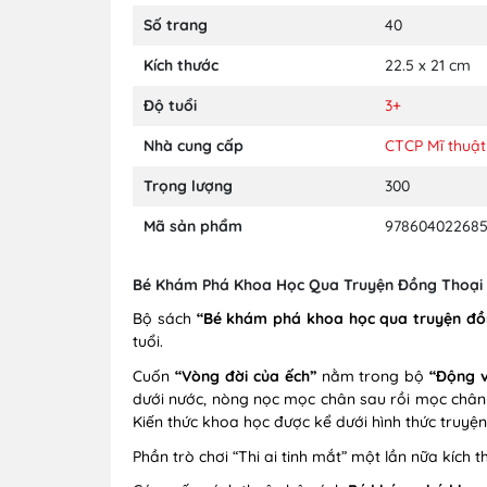
Số trang
40
Kích thước
22.5 x 21 cm
Độ tuổi
3+
Nhà cung cấp
CTCP Mĩ thuật
Trọng lượng
300
Mã sản phẩm
97860402268
Bé Khám Phá Khoa Học Qua Truyện Đồng Thoại -
Bộ sách
“Bé khám phá khoa học qua truyện đồ
tuổi.
Cuốn
“Vòng đời của ếch”
nằm trong bộ
“Động v
dưới nước, nòng nọc mọc chân sau rồi mọc chân t
Kiến thức khoa học được kể dưới hình thức truyện
Phần trò chơi “Thi ai tinh mắt” một lần nữa kích 