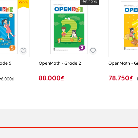
Hết hàng
-25%
ade 5
OpenMath - Grade 2
OpenMath - G
88.000₫
78.750₫
96.000₫