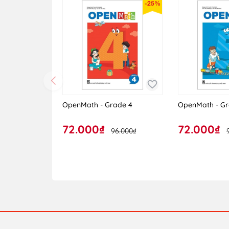
-25%
OpenMath - Grade 4
OpenMath - Gr
72.000₫
72.000₫
96.000₫