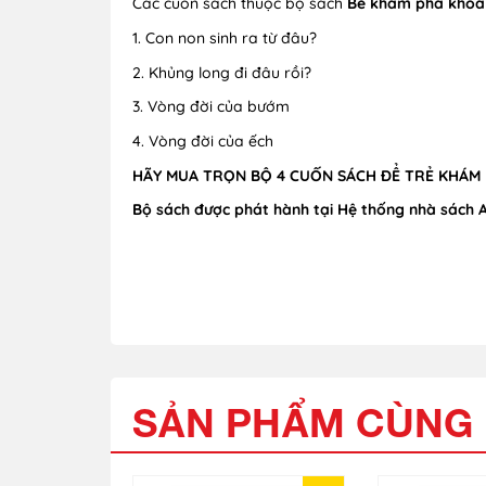
Các cuốn sách thuộc bộ sách
Bé khám phá khoa 
1. Con non sinh ra từ đâu?
2. Khủng long đi đâu rồi?
3. Vòng đời của bướm
4. Vòng đời của ếch
HÃY MUA TRỌN BỘ 4 CUỐN SÁCH ĐỂ TRẺ KHÁM P
Bộ sách được phát hành tại Hệ thống nhà sách 
SẢN PHẨM CÙNG 