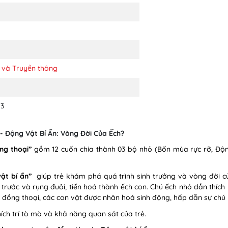
 và Truyền thông
53
 Động Vật Bí Ẩn: Vòng Đời Của Ếch?
ng thoại”
gồm 12 cuốn chia thành 03 bộ nhỏ (Bốn mùa rực rỡ, Động 
ật bí ẩn”
giúp trẻ khám phá quá trình sinh trưởng và vòng đời củ
rước và rụng đuôi, tiến hoá thành ếch con. Chú ếch nhỏ dần thích n
 đồng thoại, các con vật được nhân hoá sinh động, hấp dẫn sự chú ý
thích trí tò mò và khả năng quan sát của trẻ.