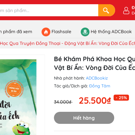
Đ
Đ
n phẩm đã xem
Flashsale
Hệ thống ADCBook
ọc Qua Truyện Đồng Thoại - Động Vật Bí Ẩn: Vòng Đời Của Ếc
Bé Khám Phá Khoa Học Qu
Vật Bí Ẩn: Vòng Đời Của Ế
Nhà phát hành:
ADCBookiz
Tác giả/Dịch giả:
Đồng Tâm
25.500₫
- 25%
34.000₫
Hết hàng