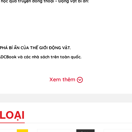
học qua truyện đồng thoại – Động vật bí ẩn:
HÁ BÍ ẨN CỦA THẾ GIỚI ĐỘNG VẬT.
ADCBook và các nhà sách trên toàn quốc.
Xem thêm
LOẠI