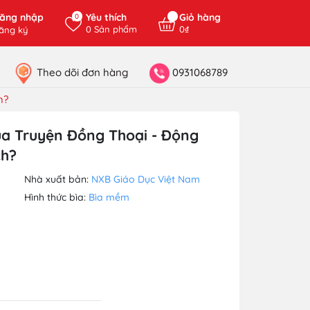
ăng nhập
Yêu thích
Giỏ hàng
0
0
Sản phẩm
0₫
ăng ký
Theo dõi đơn hàng
0931068789
h?
a Truyện Đồng Thoại - Động
ch?
Nhà xuất bản:
NXB Giáo Dục Việt Nam
Hình thức bìa:
Bìa mềm