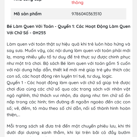
thông
Mã sản phẩm
9786040363510
Bé Làm Quen Với Toán - Quyển 1: Các Hoạt Động Làm Quen
Với Chữ Số - 0H255
Làm quen với toán thật sự hiệu quả khi trẻ luôn hào hứng và
say sưa. Muốn vậy, các nội dung làm quen với toán phải mới
lạ, mang nhiều yếu tố tư duy để trẻ thực sự được chinh phục
như một trò chơi. Bộ sách Bé làm quen với toán gồm 5 cuốn
với nội dung hấp dẫn, thiết kế mới mẻ giúp trẻ yêu thích các
con số, các hoạt động rèn luyện trí tuệ, tư duy, logic.
Quyển 1 - Các hoạt động làm quen với chữ số giúp trẻ được
chơi đùa cùng các chữ số qua các trang sách với nhân vật
ngộ nghĩnh, thử thách vui nhộn, đa dạng như: tìm chữ số ẩn
nấp trong các hình; tìm đường đi ngoằn ngoèo đến các con
số; vẽ, đếm, tô màu theo số chỉ dẫn, nối số thành hình hoàn
thiện,...
Mỗi trang sách sẽ đưa trẻ đến một chuyến phiêu lưu, khi thì
dưới đại dương xanh thẳm, khi lại trên bãi cỏ đầy bướm