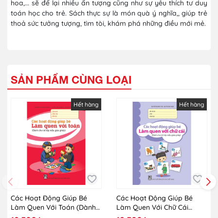
hoa,... sẽ để lại nhiều ấn tượng cũng như sự yêu thích tư duy
toán học cho trẻ. Sách thực sự là món quà ý nghĩa,, giúp trẻ
thoả sức tưởng tượng, tìm tòi, khám phá những điều mới mẻ.
SẢN PHẨM CÙNG LOẠI
Hết hàng
Hết hàng
Các Hoạt Động Giúp Bé
Các Hoạt Động Giúp Bé
Làm Quen Với Toán (Dành
Làm Quen Với Chữ Cái
Cho Trẻ Lớp Mẫu Giáo
(Dành Cho Trẻ Lớp Mẫu