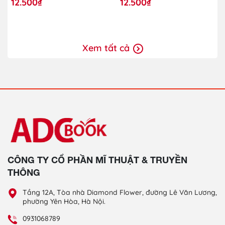
12.500₫
12.500₫
Ghép)
Giáo Ghép)
Xem tất cả
CÔNG TY CỔ PHẦN MĨ THUẬT & TRUYỀN
THÔNG
Tầng 12A, Tòa nhà Diamond Flower, đường Lê Văn Lương,
phường Yên Hòa, Hà Nội.
0931068789