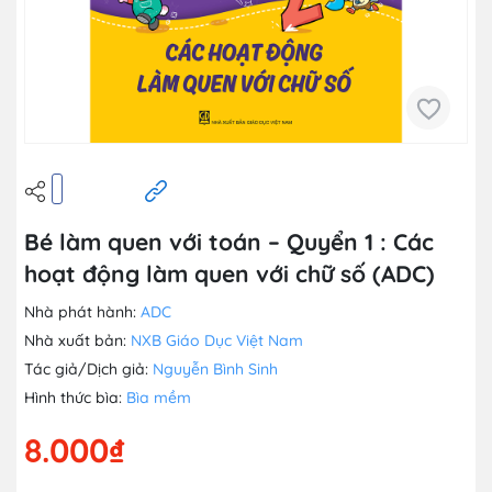
Bé làm quen với toán – Quyển 1 : Các
hoạt động làm quen với chữ số (ADC)
Nhà phát hành:
ADC
Nhà xuất bản:
NXB Giáo Dục Việt Nam
Tác giả/Dịch giả:
Nguyễn Bình Sinh
Hình thức bìa:
Bìa mềm
8.000₫