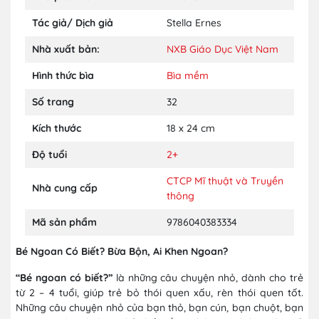
Tác giả/ Dịch giả
Stella Ernes
Nhà xuất bản:
NXB Giáo Dục Việt Nam
Hình thức bìa
Bìa mềm
Số trang
32
Kích thước
18 x 24 cm
Độ tuổi
2+
CTCP Mĩ thuật và Truyền
Nhà cung cấp
thông
Mã sản phẩm
9786040383334
Bé Ngoan Có Biết? Bừa Bộn, Ai Khen Ngoan?
“Bé ngoan có biết?”
là những câu chuyện nhỏ, dành cho trẻ
từ 2 – 4 tuổi, giúp trẻ bỏ thói quen xấu, rèn thói quen tốt.
Những câu chuyện nhỏ của bạn thỏ, bạn cún, bạn chuột, bạn