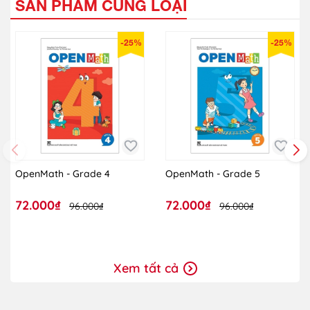
SẢN PHẨM CÙNG LOẠI
-25%
-25%
OpenMath - Grade 4
OpenMath - Grade 5
72.000₫
72.000₫
96.000₫
96.000₫
Xem tất cả