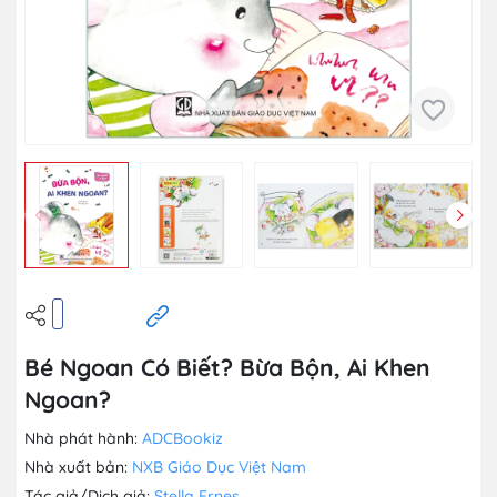
Bé Ngoan Có Biết? Bừa Bộn, Ai Khen
Ngoan?
Nhà phát hành:
ADCBookiz
Nhà xuất bản:
NXB Giáo Dục Việt Nam
Tác giả/Dịch giả:
Stella Ernes