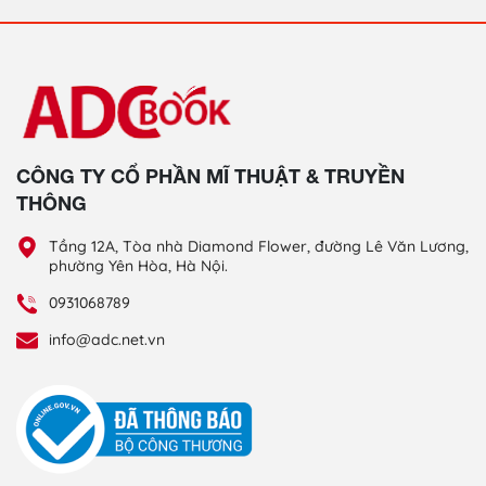
CÔNG TY CỔ PHẦN MĨ THUẬT & TRUYỀN
THÔNG
Tầng 12A, Tòa nhà Diamond Flower, đường Lê Văn Lương,
phường Yên Hòa, Hà Nội.
0931068789
info@adc.net.vn