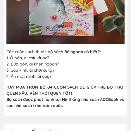
Các cuốn sách thuộc bộ sách
Bé ngoan có biết?:
1. Ở bẩn, ai chịu được?
2. Bừa bộn, ai khen ngoan?
3. Cáu kỉnh, ai chơi cùng?
4. Ăn một mình, ai quý?
HÃY MUA TRỌN BỘ 04 CUỐN SÁCH ĐỂ GIÚP TRẺ BỎ THÓI
QUEN XẤU, RÈN THÓI QUEN TỐT!
Bộ sách được phát hành tại Hệ thống nhà sách ADCBook và
các nhà sách trên toàn quốc.