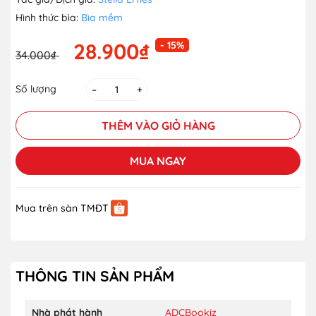
Hình thức bìa:
Bìa mềm
28.900₫
- 15%
34.000₫
Số lượng
–
+
THÊM VÀO GIỎ HÀNG
MUA NGAY
Mua trên sàn TMĐT
THÔNG TIN SẢN PHẨM
Nhà phát hành
ADCBookiz