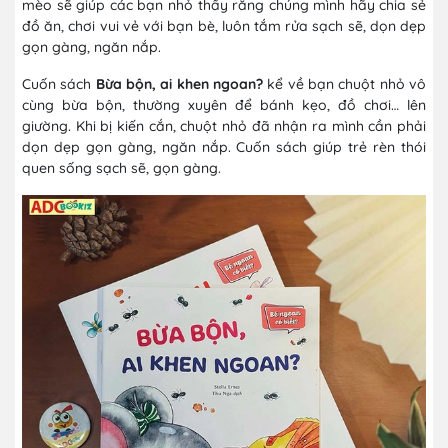
mèo sẽ giúp các bạn nhỏ thấy rằng chúng mình hãy chia sẻ
đồ ăn, chơi vui vẻ với bạn bè, luôn tắm rửa sạch sẽ, dọn dẹp
gọn gàng, ngăn nắp.
Cuốn sách
Bừa bộn, ai khen ngoan?
kể về bạn chuột nhỏ vô
cùng bừa bộn, thường xuyên để bánh kẹo, đồ chơi… lên
giường. Khi bị kiến cắn, chuột nhỏ đã nhận ra mình cần phải
dọn dẹp gọn gàng, ngăn nắp. Cuốn sách giúp trẻ rèn thói
quen sống sạch sẽ, gọn gàng.