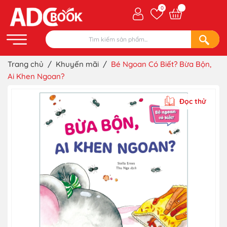
0
Trang chủ
/
Khuyến mãi
/
Bé Ngoan Có Biết? Bừa Bộn,
Ai Khen Ngoan?
Đọc thử