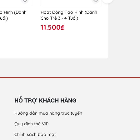
o Hình (Dành
Hoạt Động Tạo Hình (Dành
Hoạt Động Tạ
uổi)
Cho Trẻ 3 - 4 Tuổi)
Cho Trẻ 24 - 
11.500₫
10.000₫
HỖ TRỢ KHÁCH HÀNG
Hướng dẫn mua hàng trực tuyến
Quy định thẻ VIP
Chính sách bảo mật