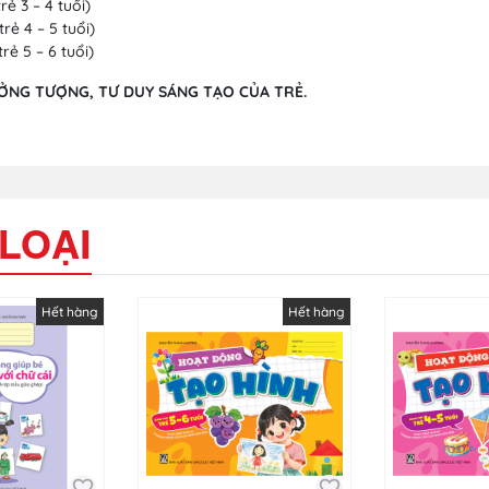
ẻ 3 – 4 tuổi)
ẻ 4 – 5 tuổi)
ẻ 5 – 6 tuổi)
ƯỞNG TƯỢNG, TƯ DUY SÁNG TẠO CỦA TRẺ.
LOẠI
Hết hàng
Hết hàng