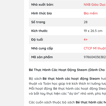
Nhà xuất bản:
NXB Giáo Dục
Hình thức bìa
Bìa mềm
Số trang
28
Kích thước
19 x 26.5 cm
Độ tuổi
4+
Nhà cung cấp
CTCP Mĩ thuật
Mã sản phẩm
978604036382
Bé Thực Hành Các Hoạt Động Steam (Dành Cho Tr
Bộ sách
Bé thực hành các hoạt động Steam
hướ
thuật và Toán học giúp trẻ kích thích trí tưởng tư
Mỗi hoạt động Bé thực hành các hoạt động Steam
và bắt tay thực hiện các "dự án" nhỏ xinh, phù hợp
Các cuốn sách thuộc bộ sách
Bé thực hành các 