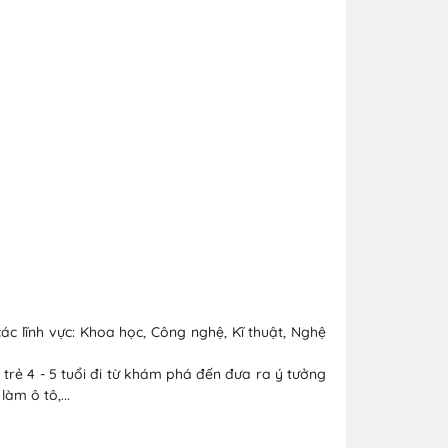
c lĩnh vực: Khoa học, Công nghệ, Kĩ thuật, Nghệ
rẻ 4 - 5 tuổi đi từ khám phá đến đưa ra ý tưởng
àm ô tô,...