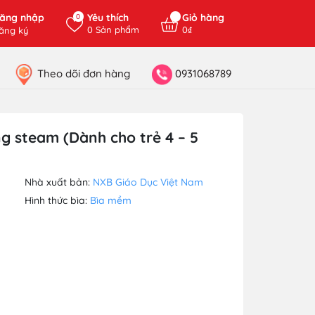
ăng nhập
Yêu thích
Giỏ hàng
0
0
Sản phẩm
0₫
ăng ký
Theo dõi đơn hàng
0931068789
g steam (Dành cho trẻ 4 – 5
Nhà xuất bản:
NXB Giáo Dục Việt Nam
Hình thức bìa:
Bìa mềm