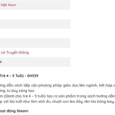
 Việt Nam
 và Truyền thông
4
ẻ 4 – 5 Tuổi) - 0H339
ng dẫn cách tiếp cận phương pháp giáo dục liên ngành, kết hợp cá
ợng, tư duy sáng tạo.
 (Dành cho trẻ 4 – 5 tuổi) tạo ra sản phẩm trong sách hướng dẫn t
 với lứa tuổi như: làm xích đu, chuột con leo dây, tên lửa bóng bay, l
hoạt động Steam: