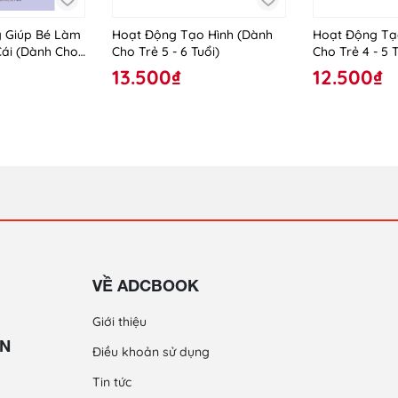
 Giúp Bé Làm
Hoạt Động Tạo Hình (Dành
Hoạt Động Tạ
Cái (Dành Cho
Cho Trẻ 5 - 6 Tuổi)
Cho Trẻ 4 - 5 T
iáo Ghép)
13.500₫
12.500₫
VỀ ADCBOOK
Giới thiệu
ỀN
Điều khoản sử dụng
Tin tức