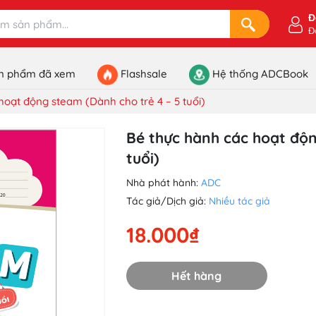
Đ
Đ
n phẩm đã xem
Flashsale
Hệ thống ADCBook
hoạt động steam (Dành cho trẻ 4 – 5 tuổi)
Bé thực hành các hoạt độn
tuổi)
Nhà phát hành:
ADC
Tác giả/Dịch giả:
Nhiều tác giả
18.000₫
Hết hàng