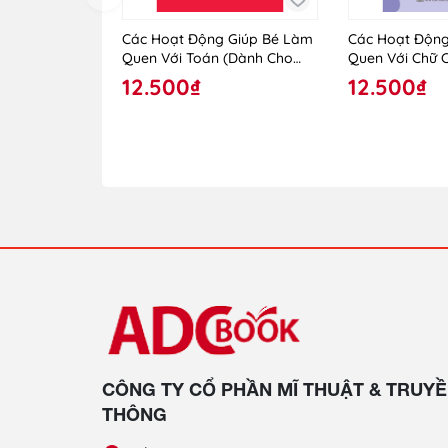
Các Hoạt Động Giúp Bé Làm
Các Hoạt Động
Quen Với Toán (Dành Cho
Quen Với Chữ 
Trẻ Lớp Mẫu Giáo Ghép)
Trẻ Lớp Mẫu G
12.500₫
12.500₫
CÔNG TY CỔ PHẦN MĨ THUẬT & TRUY
THÔNG