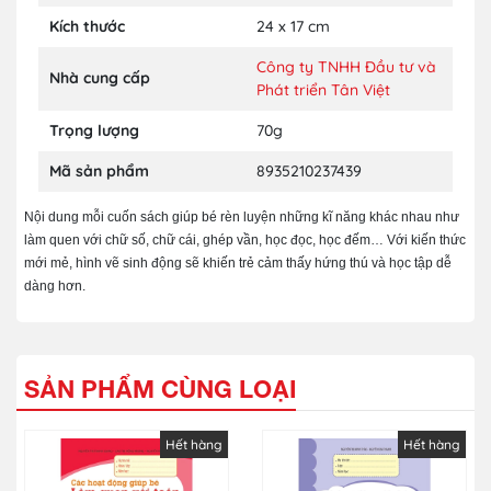
Kích thước
24 x 17 cm
Công ty TNHH Đầu tư và
Nhà cung cấp
Phát triển Tân Việt
Trọng lượng
70g
Mã sản phẩm
8935210237439
Nội dung mỗi cuốn sách giúp bé rèn luyện những kĩ năng khác nhau như
làm quen với chữ số, chữ cái, ghép vần, học đọc, học đếm… Với kiến thức
mới mẻ, hình vẽ sinh động sẽ khiến trẻ cảm thấy hứng thú và học tập dễ
dàng hơn.
SẢN PHẨM CÙNG LOẠI
Hết hàng
Hết hàng