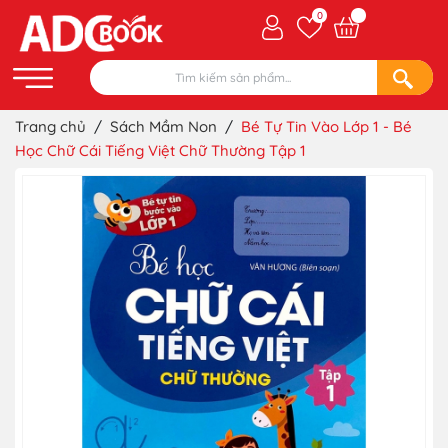
0
Trang chủ
/
Sách Mầm Non
/
Bé Tự Tin Vào Lớp 1 - Bé
Học Chữ Cái Tiếng Việt Chữ Thường Tập 1