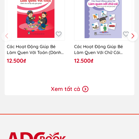
Các Hoạt Động Giúp Bé
Các Hoạt Động Giúp Bé
Làm Quen Với Toán (Dành
Làm Quen Với Chữ Cái
Cho Trẻ Lớp Mẫu Giáo
(Dành Cho Trẻ Lớp Mẫu
12.500₫
12.500₫
Ghép)
Giáo Ghép)
Xem tất cả