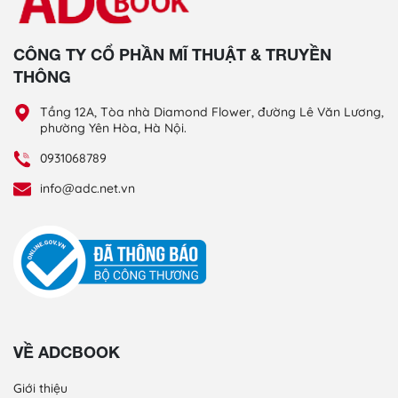
CÔNG TY CỔ PHẦN MĨ THUẬT & TRUYỀN
THÔNG
Tầng 12A, Tòa nhà Diamond Flower, đường Lê Văn Lương,
phường Yên Hòa, Hà Nội.
0931068789
info@adc.net.vn
VỀ ADCBOOK
Giới thiệu