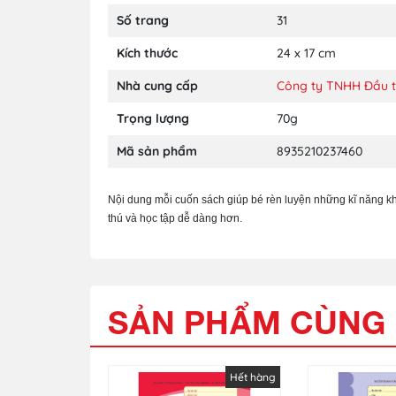
Số trang
31
Kích thước
24 x 17 cm
Nhà cung cấp
Công ty TNHH Đầu tư
Trọng lượng
70g
Mã sản phẩm
8935210237460
Nội dung mỗi cuốn sách giúp bé rèn luyện những kĩ năng kh
thú và học tập dễ dàng hơn.
SẢN PHẨM CÙNG 
Hết hàng