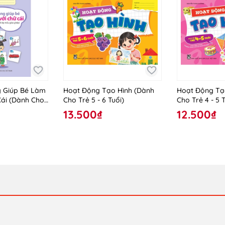
 Giúp Bé Làm
Hoạt Động Tạo Hình (Dành
Hoạt Động Tạ
Cái (Dành Cho
Cho Trẻ 5 - 6 Tuổi)
Cho Trẻ 4 - 5 T
iáo Ghép)
13.500₫
12.500₫