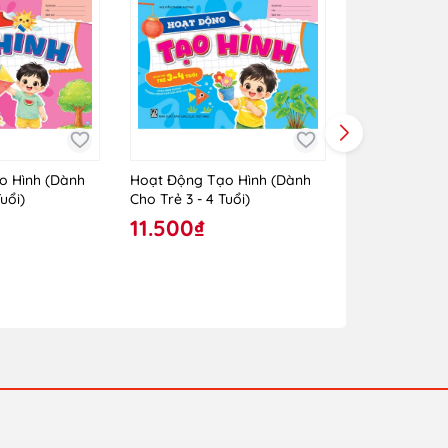
o Hình (Dành
Hoạt Động Tạo Hình (Dành
Hoạt Động Tạ
uổi)
Cho Trẻ 3 - 4 Tuổi)
Cho Trẻ 24 - 
11.500₫
10.000₫