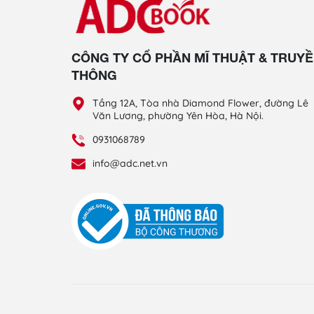
CÔNG TY CỔ PHẦN MĨ THUẬT & TRUY
THÔNG
Tầng 12A, Tòa nhà Diamond Flower, đường Lê
Văn Lương, phường Yên Hòa, Hà Nội.
0931068789
info@adc.net.vn