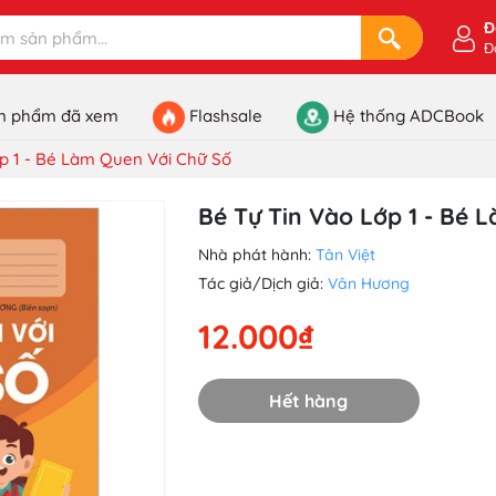
Đ
Đ
n phẩm đã xem
Flashsale
Hệ thống ADCBook
p 1 - Bé Làm Quen Với Chữ Số
Bé Tự Tin Vào Lớp 1 - Bé 
Nhà phát hành:
Tân Việt
Tác giả/Dịch giả:
Vân Hương
12.000₫
Hết hàng