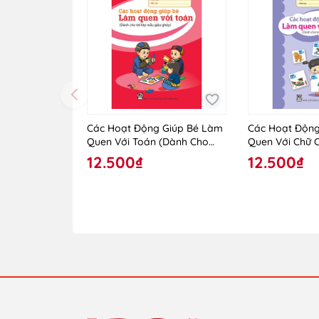
Các Hoạt Động Giúp Bé Làm
Các Hoạt Động
Quen Với Toán (Dành Cho
Quen Với Chữ 
Trẻ Lớp Mẫu Giáo Ghép)
Trẻ Lớp Mẫu G
12.500₫
12.500₫