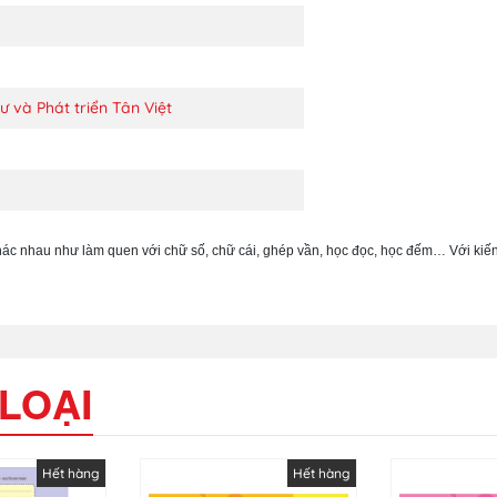
 và Phát triển Tân Việt
ác nhau như làm quen với chữ số, chữ cái, ghép vần, học đọc, học đếm… Với kiến
LOẠI
Hết hàng
Hết hàng