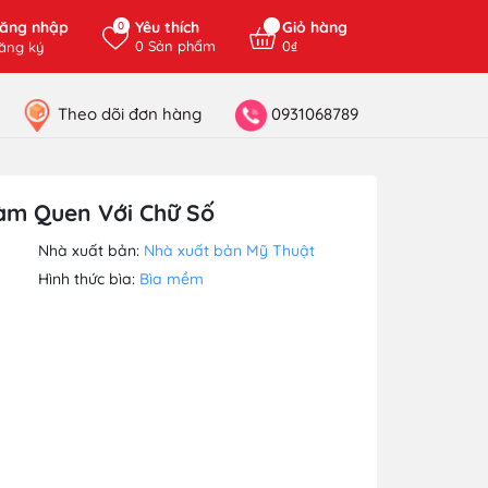
ăng nhập
Yêu thích
Giỏ hàng
0
0
Sản phẩm
0₫
ăng ký
Theo dõi đơn hàng
0931068789
Làm Quen Với Chữ Số
Nhà xuất bản:
Nhà xuất bản Mỹ Thuật
Hình thức bìa:
Bìa mềm