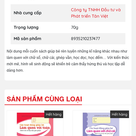
Công ty TNHH Đầu tư và
Nhà cung cấp
Phát triển Tân Việt
Trọng lượng
70g
Mã sản phẩm
8935210237477
Nội dung mỗi cuốn sách giúp bé rèn luyện những kĩ năng khác nhau như
làm quen với chữ số, chữ cái, ghép vần, học đọc, học đếm… Với kiến thức
mới mẻ, hình vẽ sinh động sẽ khiến trẻ cảm thấy hứng thú và học tập dễ
dàng hơn.
SẢN PHẨM CÙNG LOẠI
Hết hàng
Hết hàng