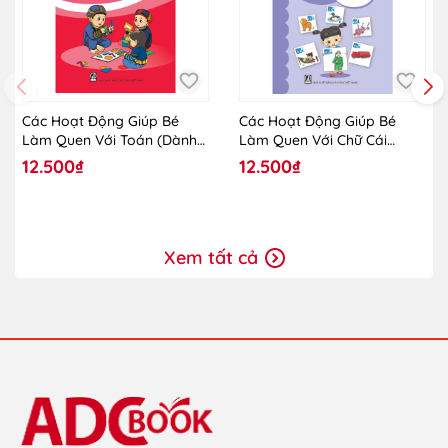
Các Hoạt Động Giúp Bé
Các Hoạt Động Giúp Bé
Làm Quen Với Toán (Dành
Làm Quen Với Chữ Cái
Cho Trẻ Lớp Mẫu Giáo
(Dành Cho Trẻ Lớp Mẫu
12.500₫
12.500₫
Ghép)
Giáo Ghép)
Xem tất cả