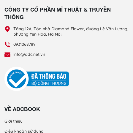
CÔNG TY CỔ PHẦN MĨ THUẬT & TRUYỀN
THÔNG
Tầng 12A, Tòa nhà Diamond Flower, đường Lê Văn Lương,
phường Yên Hòa, Hà Nội.
0931068789
info@adc.net.vn
VỀ ADCBOOK
Giới thiệu
Điều khoản sử dụng