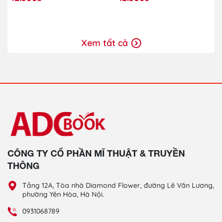
Ghép)
Giáo Ghép)
Xem tất cả
CÔNG TY CỔ PHẦN MĨ THUẬT & TRUYỀN
THÔNG
Tầng 12A, Tòa nhà Diamond Flower, đường Lê Văn Lương,
phường Yên Hòa, Hà Nội.
0931068789