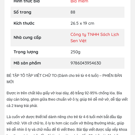
Hình thức bìa
Bìa mềm
Số trang
88
Kích thước
26.5 x 19 cm
Công ty TNHH Sách Lịch
Nhà cung cấp
Sen Việt
Trọng lượng
250g
Mã sản phẩm
9786043954630
BÉ TẬP TÔ TẬP VIẾT CHỮ TO (Dành cho trẻ từ 4-6 tuổi) – PHIÊN BẢN
MỚI
Được in trên chất liệu giấy vở loại dày, độ trắng 92-95% chống lóa. Bìa
dày cán bóng, ghim giữa theo chuẩn vở ô ly, giúp trẻ dễ mở vở, dễ tập viết
cả 2 trang trái phải.
Là cuốn vở được thiết kế dành riêng cho trẻ từ 4-6 tuổi mới bắt đầu tập
viết chữ. Với cỡ chữ to, ô ly to hơn các cuốn vở thông thường khác, giúp
trẻ dễ nhìn ô ly và chữ mẫu để tô viết theo. Bài tập viết được sắp xếp khoa