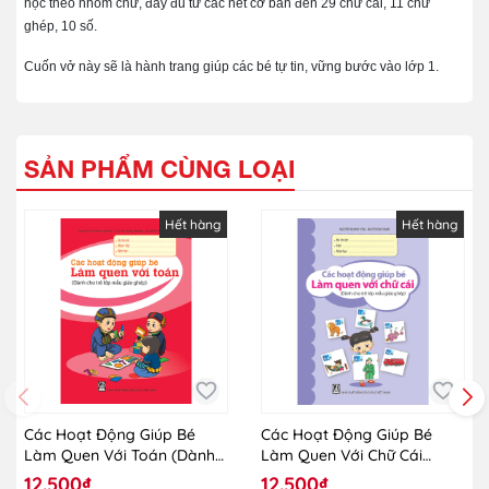
học theo nhóm chữ, đầy đủ từ các nét cơ bản đến 29 chữ cái, 11 chữ
ghép, 10 số.
Cuốn vở này sẽ là hành trang giúp các bé tự tin, vững bước vào lớp 1.
SẢN PHẨM CÙNG LOẠI
Hết hàng
Hết hàng
Các Hoạt Động Giúp Bé
Các Hoạt Động Giúp Bé
Làm Quen Với Toán (Dành
Làm Quen Với Chữ Cái
Cho Trẻ Lớp Mẫu Giáo
(Dành Cho Trẻ Lớp Mẫu
12.500₫
12.500₫