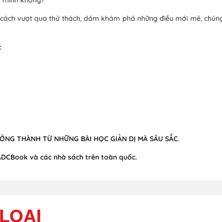
 cách vượt qua thử thách, dám khám phá những điều mới mẻ, chúng 
:
ỞNG THÀNH TỪ NHỮNG BÀI HỌC GIẢN DỊ MÀ SÂU SẮC.
ADCBook và các nhà sách trên toàn quốc.
LOẠI