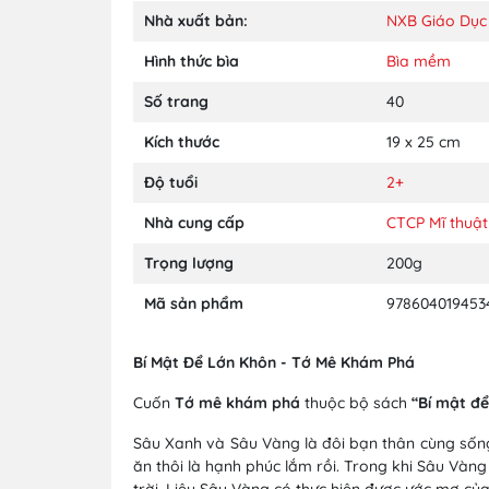
Nhà xuất bản:
NXB Giáo Dục
Hình thức bìa
Bìa mềm
Số trang
40
Kích thước
19 x 25 cm
Độ tuổi
2+
Nhà cung cấp
CTCP Mĩ thuật
Trọng lượng
200g
Mã sản phẩm
978604019453
Bí Mật Để Lớn Khôn - Tớ Mê Khám Phá
Cuốn
Tớ mê khám phá
thuộc bộ sách
“Bí mật để
Sâu Xanh và Sâu Vàng là đôi bạn thân cùng sống
ăn thôi là hạnh phúc lắm rồi. Trong khi Sâu Và
trời. Liệu Sâu Vàng có thực hiện được ước mơ củ