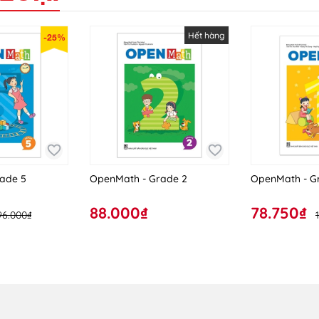
Hết hàng
-25%
ade 5
OpenMath - Grade 2
OpenMath - G
88.000₫
78.750₫
96.000₫