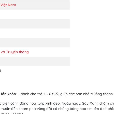
 Việt Nam
 và Truyền thông
4
 lớn khôn”
- dành cho trẻ 2 – 6 tuổi, giúp các bạn nhỏ trưởng thành
 trên cánh đồng hoa tulip xinh đẹp. Ngày ngày, Sâu Xanh chăm chỉ 
ng muốn đến khám phá vùng đất có những bông hoa tim tím ở tít ph
a mình không?