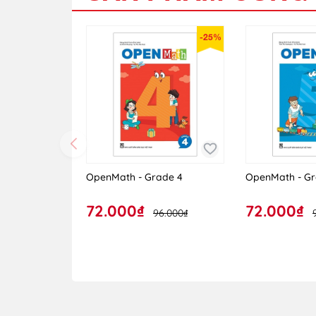
-25%
OpenMath - Grade 4
OpenMath - Gr
72.000₫
72.000₫
96.000₫