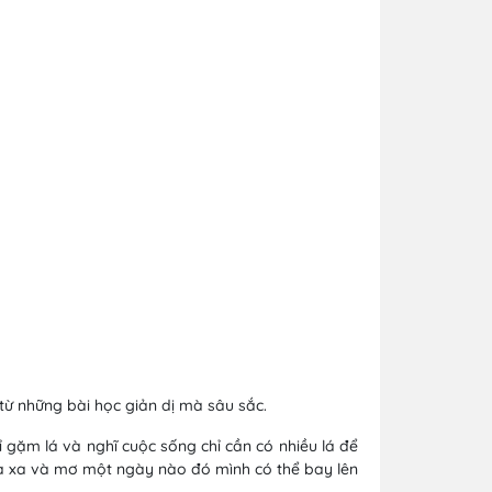
 từ những bài học giản dị mà sâu sắc.
gặm lá và nghĩ cuộc sống chỉ cần có nhiều lá để
ía xa và mơ một ngày nào đó mình có thể bay lên