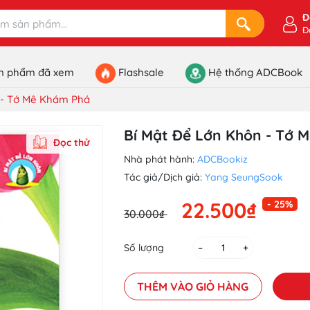
Đ
Đ
n phẩm đã xem
Flashsale
Hệ thống ADCBook
 - Tớ Mê Khám Phá
Bí Mật Để Lớn Khôn - Tớ 
Đọc thử
Nhà phát hành:
ADCBookiz
Tác giả/Dịch giả:
Yang SeungSook
22.500₫
- 25%
30.000₫
Số lượng
–
+
THÊM VÀO GIỎ HÀNG