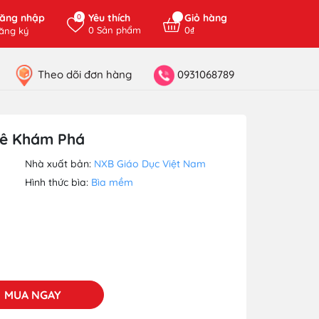
ăng nhập
Yêu thích
Giỏ hàng
0
0
Sản phẩm
0₫
ăng ký
Theo dõi đơn hàng
0931068789
Mê Khám Phá
Nhà xuất bản:
NXB Giáo Dục Việt Nam
Hình thức bìa:
Bìa mềm
MUA NGAY