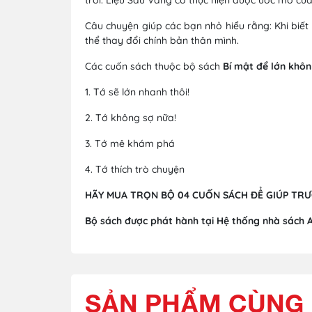
Câu chuyện giúp các bạn nhỏ hiểu rằng: Khi biết
thể thay đổi chính bản thân mình.
Các cuốn sách thuộc bộ sách
Bí mật để lớn khôn
1. Tớ sẽ lớn nhanh thôi!
2. Tớ không sợ nữa!
3. Tớ mê khám phá
4. Tớ thích trò chuyện
HÃY MUA TRỌN BỘ 04 CUỐN SÁCH ĐỂ GIÚP TRƯ
Bộ sách được phát hành tại Hệ thống nhà sách 
SẢN PHẨM CÙNG 