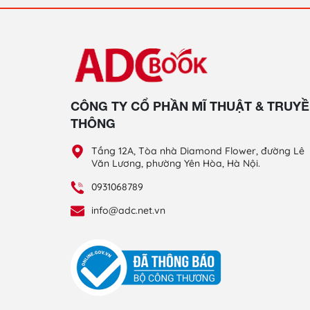
CÔNG TY CỔ PHẦN MĨ THUẬT & TRUY
THÔNG
Tầng 12A, Tòa nhà Diamond Flower, đường Lê
Văn Lương, phường Yên Hòa, Hà Nội.
0931068789
info@adc.net.vn