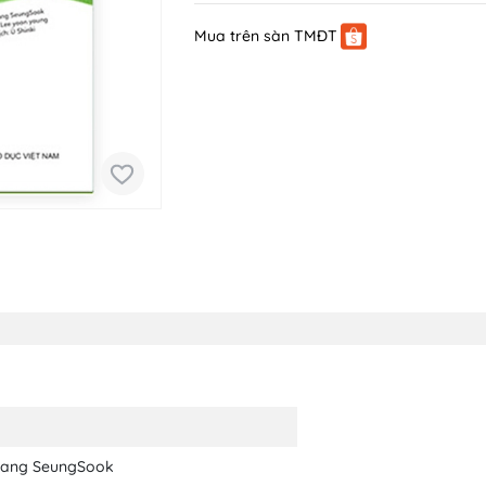
Mua trên sàn TMĐT
ang SeungSook