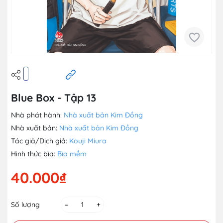
Blue Box - Tập 13
Nhà phát hành:
Nhà xuất bản Kim Đồng
Nhà xuất bản:
Nhà xuất bản Kim Đồng
Tác giả/Dịch giả:
Kouji Miura
Hình thức bìa:
Bìa mềm
40.000₫
Số lượng
–
+