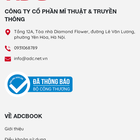
CÔNG TY CỔ PHẦN MĨ THUẬT & TRUYỀN
THÔNG
Tầng 12A, Tòa nhà Diamond Flower, đường Lê Văn Lương,
phường Yên Hòa, Hà Nội.
0931068789
info@adc.net.vn
VỀ ADCBOOK
Giới thiệu
Điều khoản sử dụng