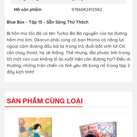
Mã sản phẩm
9786042412582
Blue Box - Tập 13 - Sẵn Sàng Thử Thách
Bị hồn ma tốc độ có tên Turbo Bà Bà nguyền rủa tại đường
hầm ma ám, Okarun phải cùng cô bạn Momo có năng lực
ngoại cảm đương đầu bà ta trong trò đuổi bắt sinh tử! Chỉ
cần chạy thoát, họ sẽ thắng. Thế nhưng, địa phược linh trong
lốt một con cua khổng lồ lại xuất hiện cản đường họ!? Điều dị
thường, những trận chiến và tình yêu đã bùng nổ trong tập 2
đầy kịch tính!!
SẢN PHẨM CÙNG LOẠI