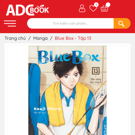
0
Trang chủ
/
Manga
/
Blue Box - Tập 13