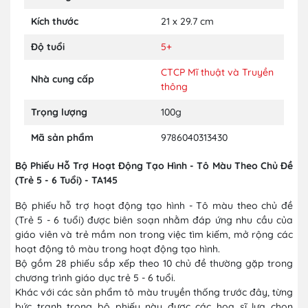
Kích thước
21 x 29.7 cm
Độ tuổi
5+
CTCP Mĩ thuật và Truyền
Nhà cung cấp
thông
Trọng lượng
100g
Mã sản phẩm
9786040313430
Bộ Phiếu Hỗ Trợ Hoạt Động Tạo Hình - Tô Màu Theo Chủ Đề
(Trẻ 5 - 6 Tuổi) - TA145
Bộ phiếu hỗ trợ hoạt động tạo hình - Tô màu theo chủ đề
(Trẻ 5 - 6 tuổi) được biên soạn nhằm đáp ứng nhu cầu của
giáo viên và trẻ mầm non trong việc tìm kiếm, mở rộng các
hoạt động tô màu trong hoạt động tạo hình.
Bộ gồm 28 phiếu sắp xếp theo 10 chủ đề thường gặp trong
chương trình giáo dục trẻ 5 - 6 tuổi.
Khác với các sản phẩm tô màu truyền thống trước đây, từng
bức tranh trong bộ phiếu này được các hoạ sĩ lựa chọn