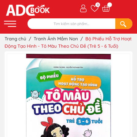
0
Trang chủ
/
Tranh Ảnh Mầm Non
/
Bộ Phiếu Hỗ Trợ Hoạt
Động Tạo Hình - Tô Màu Theo Chủ Đề (Trẻ 5 - 6 Tuổi)