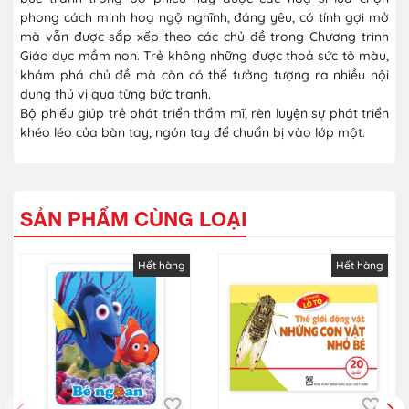
phong cách minh hoạ ngộ nghĩnh, đáng yêu, có tính gợi mở
mà vẫn được sắp xếp theo các chủ đề trong Chương trình
Giáo dục mầm non. Trẻ không những được thoả sức tô màu,
khám phá chủ đề mà còn có thể tưởng tượng ra nhiều nội
dung thú vị qua từng bức tranh.
Bộ phiếu giúp trẻ phát triển thẩm mĩ, rèn luyện sự phát triển
khéo léo của bàn tay, ngón tay để chuẩn bị vào lớp một.
SẢN PHẨM CÙNG LOẠI
Hết hàng
Hết hàng