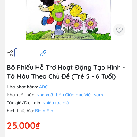
Bộ Phiếu Hỗ Trợ Hoạt Động Tạo Hình -
Tô Màu Theo Chủ Đề (Trẻ 5 - 6 Tuổi)
Nhà phát hành:
ADC
Nhà xuất bản:
Nhà xuất bản Giáo dục Việt Nam
Tác giả/Dịch giả:
Nhiều tác giả
Hình thức bìa:
Bìa mềm
25.000₫