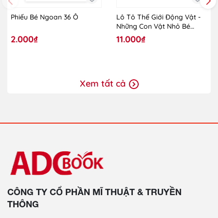
Phiếu Bé Ngoan 36 Ô
Lô Tô Thế Giới Động Vật -
Những Con Vật Nhỏ Bé
(2019)
2.000₫
11.000₫
Xem tất cả
CÔNG TY CỔ PHẦN MĨ THUẬT & TRUYỀN
THÔNG