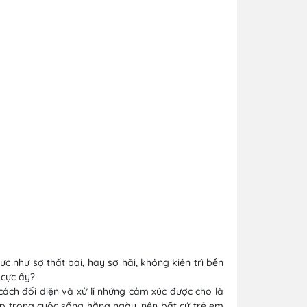
 như sợ thất bại, hay sợ hãi, không kiên trì bền
 cực ấy?
ách đối diện và xử lí những cảm xúc được cho là
p trong cuộc sống hằng ngày, nên bất cứ trẻ em