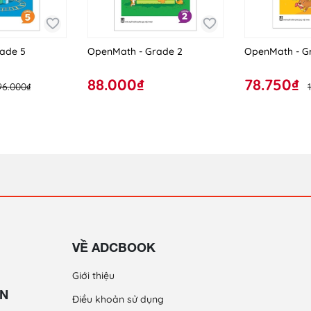
ade 5
OpenMath - Grade 2
OpenMath - G
88.000₫
78.750₫
96.000₫
VỀ ADCBOOK
Giới thiệu
ỀN
Điều khoản sử dụng