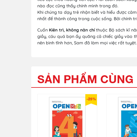
nào đọc cũng thấy chính mình trong đó.
Khi chúng ta dạy trẻ nhận biết và hiểu được cảm
nhất để thành công trong cuộc sống. Bởi chính tr
Cuốn
Kiên trì, không nản chí
thuộc Bộ sách kĩ nă
giầy, cáu quá bạn ấy quăng cả chiếc giầy vào t
nên bình tĩnh hơn, Sam đã làm mọi việc rất tuyệt.
SẢN PHẨM CÙNG 
-25%