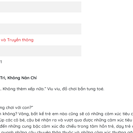
 và Truyền thông
1
 Trì, Không Nản Chí
Không thèm xếp nữa.” Viu viu, đồ chơi bắn tung toé.
ng chơi với con?”
không? Vâng, bất kể trẻ em nào cũng sẽ có những cảm xúc tiêu cực
iúp các cô bé, cậu bé nhận ra và vượt qua được những cảm xúc tiêu
ến những cung bậc cảm xúc đa chiều trong tâm hồn trẻ, dạy trẻ c
oay quanh những câu chuyện thân thuộc và những cảm xúc thường gặ