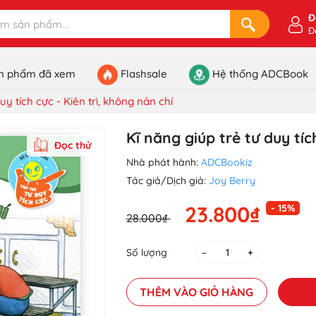
Đ
Đ
n phẩm đã xem
Flashsale
Hệ thống ADCBook
uy tích cực - Kiên trì, không nản chí
Kĩ năng giúp trẻ tư duy tíc
Đọc thử
Nhà phát hành:
ADCBookiz
Tác giả/Dịch giả:
Joy Berry
23.800₫
- 15%
28.000₫
Số lượng
–
+
THÊM VÀO GIỎ HÀNG