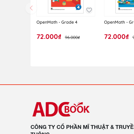
OpenMath - Grade 4
OpenMath - Gr
72.000₫
72.000₫
96.000₫
CÔNG TY CỔ PHẦN MĨ THUẬT & TRUY