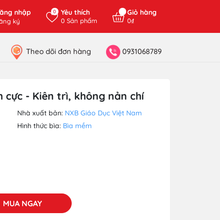
ăng nhập
Yêu thích
Giỏ hàng
0
0
Sản phẩm
0₫
ăng ký
Theo dõi đơn hàng
0931068789
h cực - Kiên trì, không nản chí
Nhà xuất bản:
NXB Giáo Dục Việt Nam
Hình thức bìa:
Bìa mềm
MUA NGAY