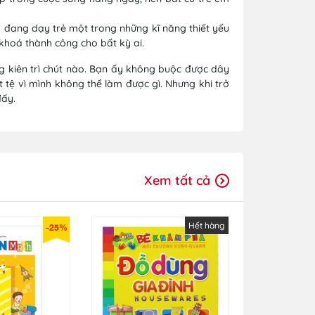
a đang dạy trẻ một trong những kĩ năng thiết yếu
 khoá thành công cho bất kỳ ai.
g kiên trì chút nào. Bạn ấy không buộc được dây
tệ vì mình không thể làm được gì. Nhưng khi trở
đấy.
Xem tất cả
Hết hàng
-25%