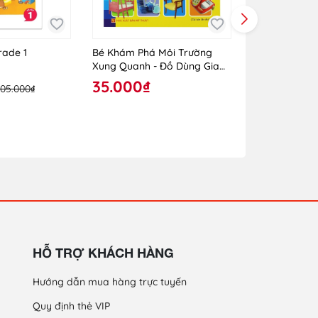
rade 1
Bé Khám Phá Môi Trường
Bé Khám Phá
Xung Quanh - Đồ Dùng Gia
Xung Quanh -
Đình
Hoang Dã
35.000₫
35.000₫
105.000₫
HỖ TRỢ KHÁCH HÀNG
Hướng dẫn mua hàng trực tuyến
Quy định thẻ VIP