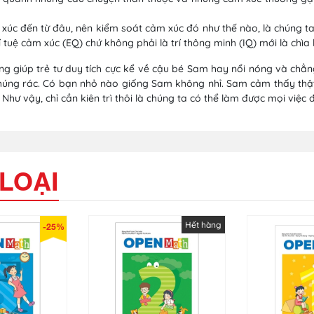
 xúc đến từ đâu, nên kiểm soát cảm xúc đó như thế nào, là chúng t
í tuệ cảm xúc (EQ) chứ không phải là trí thông minh (IQ) mới là chìa
ng giúp trẻ tư duy tích cực kể về cậu bé Sam hay nổi nóng và chẳn
húng rác. Có bạn nhỏ nào giống Sam không nhỉ. Sam cảm thấy thật 
 Như vậy, chỉ cần kiên trì thôi là chúng ta có thể làm được mọi việc 
LOẠI
Hết hàng
-25%