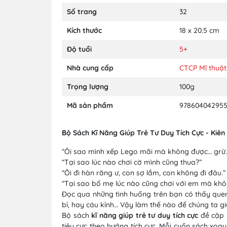
Số trang
32
Kích thước
18 x 20.5 cm
Độ tuổi
5+
Nhà cung cấp
CTCP Mĩ thuật
Trọng lượng
100g
Mã sản phẩm
978604042955
Bộ Sách Kĩ Năng Giúp Trẻ Tư Duy Tích Cực - Kiên
“Ôi sao mình xếp Lego mãi mà không được… grừ… 
“Tại sao lúc nào chơi cờ mình cũng thua?”
“Ôi đi hàn răng ư, con sợ lắm, con không đi đâu.”
“Tại sao bố mẹ lúc nào cũng chơi với em mà khô
Đọc qua những tình huống trên bạn có thấy quen 
bỉ, hay cáu kỉnh… Vậy làm thế nào để chúng ta g
Bộ sách
kĩ năng giúp trẻ tư duy tích cực
đề cập đ
tiêu cực theo hướng tích cực. Mỗi cuốn sách x