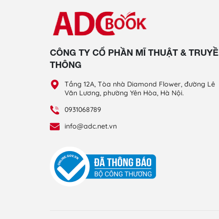
CÔNG TY CỔ PHẦN MĨ THUẬT & TRUY
THÔNG
Tầng 12A, Tòa nhà Diamond Flower, đường Lê
Văn Lương, phường Yên Hòa, Hà Nội.
0931068789
info@adc.net.vn