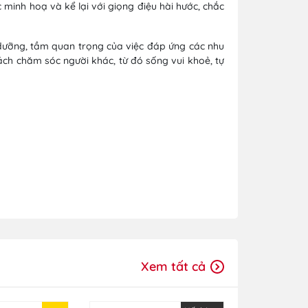
minh hoạ và kể lại với giọng điệu hài hước, chắc
h dưỡng, tầm quan trọng của việc đáp ứng các nhu
ách chăm sóc người khác, từ đó sống vui khoẻ, tự
Xem tất cả