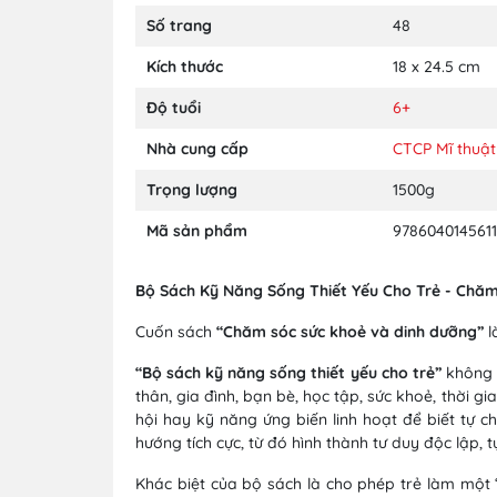
Số trang
48
Kích thước
18 x 24.5 cm
Độ tuổi
6+
Nhà cung cấp
CTCP Mĩ thuật
Trọng lượng
1500g
Mã sản phẩm
9786040145611
Bộ Sách Kỹ Năng Sống Thiết Yếu Cho Trẻ - Chă
Cuốn sách
“Chăm sóc sức khoẻ và dinh dưỡng”
l
“Bộ sách kỹ năng sống thiết yếu cho trẻ”
không c
thân, gia đình, bạn bè, học tập, sức khoẻ, thời 
hội hay kỹ năng ứng biến linh hoạt để biết tự 
hướng tích cực, từ đó hình thành tư duy độc lập, 
Khác biệt của bộ sách là cho phép trẻ làm một “