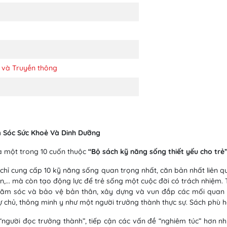
 và Truyền thông
m Sóc Sức Khoẻ Và Dinh Dưỡng
à một trong 10 cuốn thuộc
“Bộ sách
kỹ năng sống thiết yếu cho trẻ
hỉ cung cấp 10 kỹ năng sống quan trọng nhất, căn bản nhất liên q
gian,... mà còn tạo động lực để trẻ sống một cuộc đời có trách nhiệm
chăm sóc và bảo vệ bản thân, xây dựng và vun đắp các mối quan h
tự chủ, thông minh y như một người trưởng thành thực sự. Sách phù hợp
người đọc trưởng thành”, tiếp cận các vấn đề “nghiêm túc” hơn nh