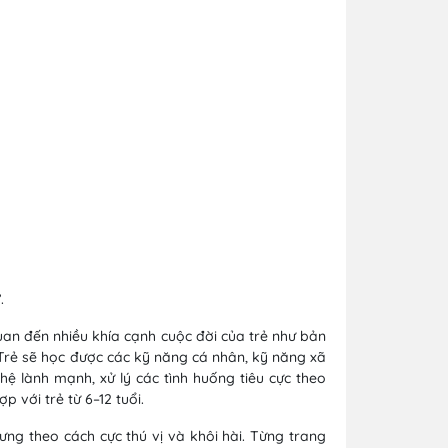
”
.
uan đến nhiều khía cạnh cuộc đời của trẻ như bản
. Trẻ sẽ học được các kỹ năng cá nhân, kỹ năng xã
ệ lành mạnh, xử lý các tình huống tiêu cực theo
 với trẻ từ 6–12 tuổi.
ưng theo cách cực thú vị và khôi hài. Từng trang