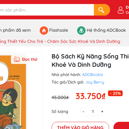
Đ
Đ
n phẩm đã xem
Flashsale
Hệ thống ADCBook
ng Thiết Yếu Cho Trẻ - Chăm Sóc Sức Khoẻ Và Dinh Dưỡng
Bộ Sách Kỹ Năng Sống Thi
Đọc thử
Khoẻ Và Dinh Dưỡng
Nhà phát hành:
ADCBookiz
Tác giả/Dịch giả:
Joy Berry
33.750₫
- 25%
45.000₫
Số lượng
–
+
THÊM VÀO GIỎ HÀNG