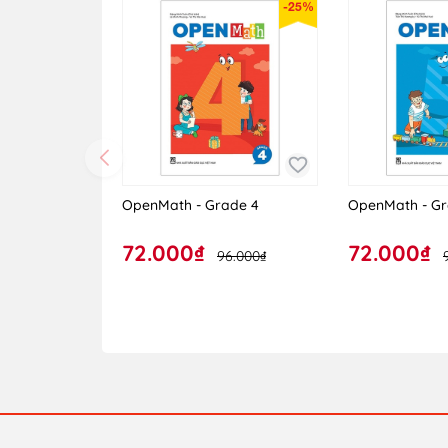
-25%
9. Thấu hiểu cha mẹ
10. Hiểu về quyền con người
HÃY MUA TRỌN BỘ 10 CUỐN ĐỂ GIÚP TRẺ ĐỊNH
Bộ sách được phát hành tại Hệ thống nhà sách 
OpenMath - Grade 4
OpenMath - Gr
72.000₫
72.000₫
96.000₫