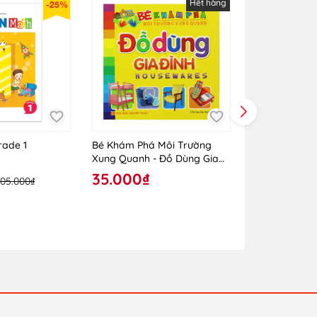
Hết hàng
-25%
AY HÔM NAY!
rade 1
Bé Khám Phá Môi Trường
Bé Khám Phá
Xung Quanh - Đồ Dùng Gia
Xung Quanh -
Đình
Hoang Dã
35.000₫
35.000₫
105.000₫