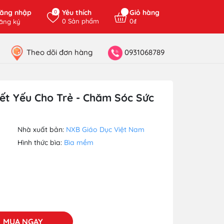
ăng nhập
Yêu thích
Giỏ hàng
0
0
Sản phẩm
0₫
ăng ký
Theo dõi đơn hàng
0931068789
ết Yếu Cho Trẻ - Chăm Sóc Sức
Nhà xuất bản:
NXB Giáo Dục Việt Nam
Hình thức bìa:
Bìa mềm
MUA NGAY