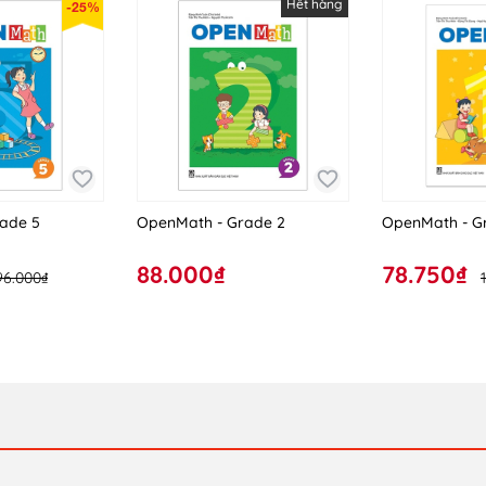
Hết hàng
-25%
 HƯỚNG VÀ XÂY DỰNG NHỮNG KỸ NĂNG SỐNG THIẾT YẾU NHẤT NG
ADCBook và các nhà sách trên toàn quốc.
ade 5
OpenMath - Grade 2
OpenMath - G
88.000₫
78.750₫
96.000₫