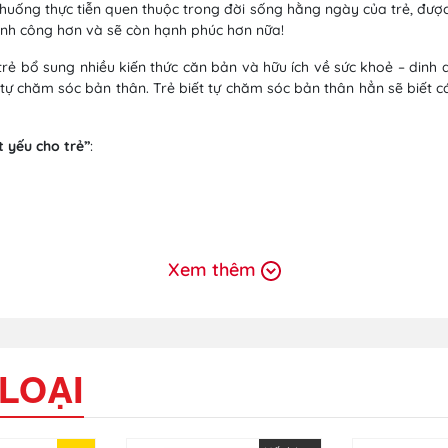
huống thực tiễn quen thuộc trong đời sống hằng ngày của trẻ, được 
ành công hơn và sẽ còn hạnh phúc hơn nữa!
 trẻ bổ sung nhiều kiến thức căn bản và hữu ích về sức khoẻ – din
 tự chăm sóc bản thân. Trẻ biết tự chăm sóc bản thân hẳn sẽ biết c
t yếu cho trẻ
”
:
Xem thêm
LOẠI