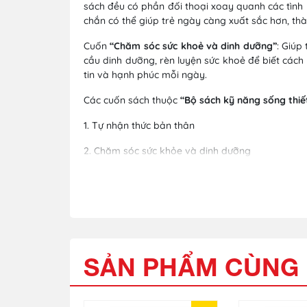
sách đều có phần đối thoại xoay quanh các tình 
chắn có thể giúp trẻ ngày càng xuất sắc hơn, th
Cuốn
“Chăm sóc sức khoẻ và dinh dưỡng”
: Giúp
cầu dinh dưỡng, rèn luyện sức khoẻ để biết cách
tin và hạnh phúc mỗi ngày.
Các cuốn sách thuộc
“Bộ
sách kỹ năng sống thiế
1. Tự nhận thức bản thân
2. Chăm sóc sức khỏe và dinh dưỡng
3. Hiểu về quy tắc và trách nhiệm trong gia đình
4. Kết bạn
5. Ứng phó với nguy hiểm
6. Ra quyết định và giải quyết vấn đề
SẢN PHẨM CÙNG 
7. Tư duy và học tập
8. Quản lý thời gian