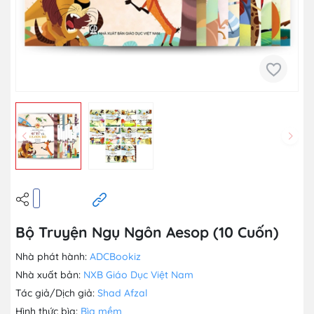
Bộ Truyện Ngụ Ngôn Aesop (10 Cuốn)
Nhà phát hành:
ADCBookiz
Nhà xuất bản:
NXB Giáo Dục Việt Nam
Tác giả/Dịch giả:
Shad Afzal
Hình thức bìa:
Bìa mềm