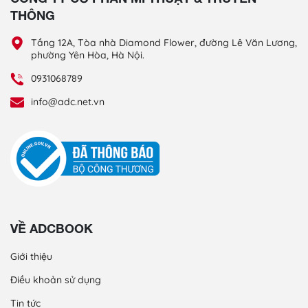
THÔNG
Tầng 12A, Tòa nhà Diamond Flower, đường Lê Văn Lương,
phường Yên Hòa, Hà Nội.
0931068789
info@adc.net.vn
VỀ ADCBOOK
Giới thiệu
Điều khoản sử dụng
Tin tức