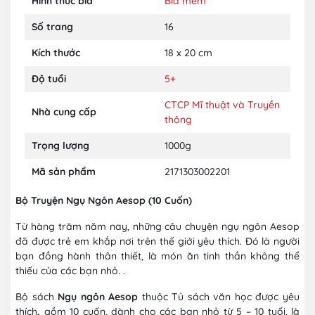
Hình thức bìa
Bìa mềm
Số trang
16
Kích thước
18 x 20 cm
Độ tuổi
5+
CTCP Mĩ thuật và Truyền
Nhà cung cấp
thông
Trọng lượng
1000g
Mã sản phẩm
2171303002201
Bộ Truyện Ngụ Ngôn Aesop (10 Cuốn)
Từ hàng trăm năm nay, những câu chuyện ngụ ngôn Aesop
đã được trẻ em khắp nơi trên thế giới yêu thích. Đó là người
bạn đồng hành thân thiết, là món ăn tinh thần không thể
thiếu của các bạn nhỏ. .
Bộ sách
Ngụ ngôn Aesop
thuộc Tủ sách văn học được yêu
thích
,
gồm 10 cuốn, dành cho các bạn nhỏ từ 5 – 10 tuổi, là