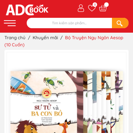
0
Trang chủ
/
Khuyến mãi
/
Bộ Truyện Ngụ Ngôn Aesop
(10 Cuốn)