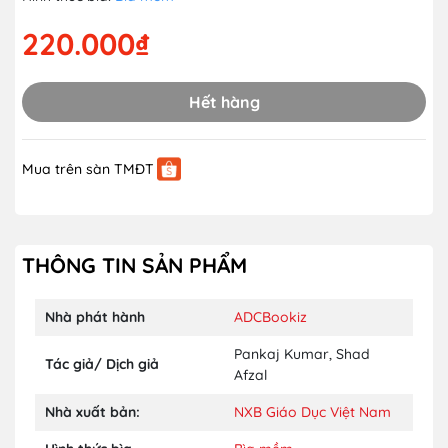
220.000₫
Hết hàng
Mua trên sàn TMĐT
THÔNG TIN SẢN PHẨM
Nhà phát hành
ADCBookiz
Pankaj Kumar
,
Shad
Tác giả/ Dịch giả
Afzal
Nhà xuất bản:
NXB Giáo Dục Việt Nam