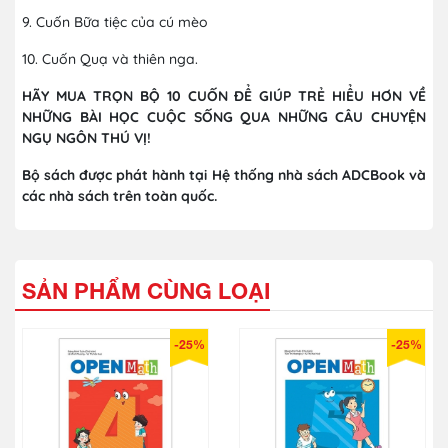
9. Cuốn Bữa tiệc của cú mèo
10. Cuốn Quạ và thiên nga.
HÃY MUA TRỌN BỘ 10 CUỐN ĐỂ GIÚP TRẺ HIỂU HƠN VỀ
NHỮNG BÀI HỌC CUỘC SỐNG QUA NHỮNG CÂU CHUYỆN
NGỤ NGÔN THÚ VỊ!
Bộ sách được phát hành tại Hệ thống nhà sách ADCBook và
các nhà sách trên toàn quốc.
SẢN PHẨM CÙNG LOẠI
-25%
-25%