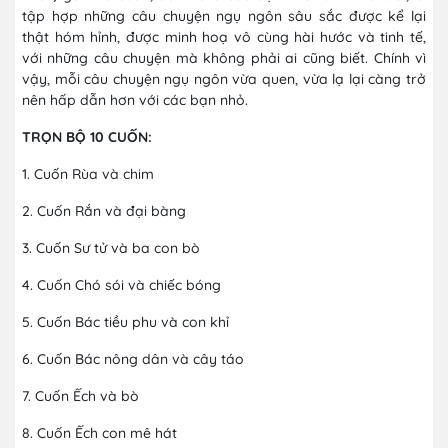
tập hợp những câu chuyện ngụ ngôn sâu sắc được kể lại
thật hóm hỉnh, được minh hoạ vô cùng hài hước và tinh tế,
với những câu chuyện mà không phải ai cũng biết. Chính vì
vậy, mỗi câu chuyện ngụ ngôn vừa quen, vừa lạ lại càng trở
nên hấp dẫn hơn với các bạn nhỏ.
TRỌN BỘ 10 CUỐN:
1. Cuốn Rùa và chim
2. Cuốn Rắn và đại bàng
3. Cuốn Sư tử và ba con bò
4. Cuốn Chó sói và chiếc bóng
5. Cuốn Bác tiều phu và con khỉ
6. Cuốn Bác nông dân và cây táo
7. Cuốn Ếch và bò
8. Cuốn Ếch con mê hát