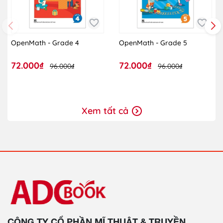
OpenMath - Grade 4
OpenMath - Grade 5
72.000₫
72.000₫
96.000₫
96.000₫
Xem tất cả
CÔNG TY CỔ PHẦN MĨ THUẬT & TRUYỀN