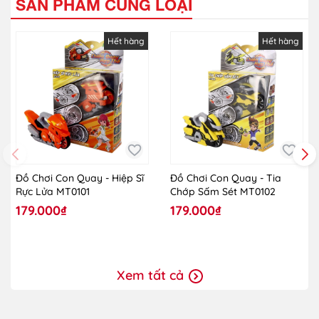
SẢN PHẨM CÙNG LOẠI
Hết hàng
Hết hàng
Đồ Chơi Con Quay - Hiệp Sĩ
Đồ Chơi Con Quay - Tia
Rực Lửa MT0101
Chớp Sấm Sét MT0102
179.000₫
179.000₫
Xem tất cả