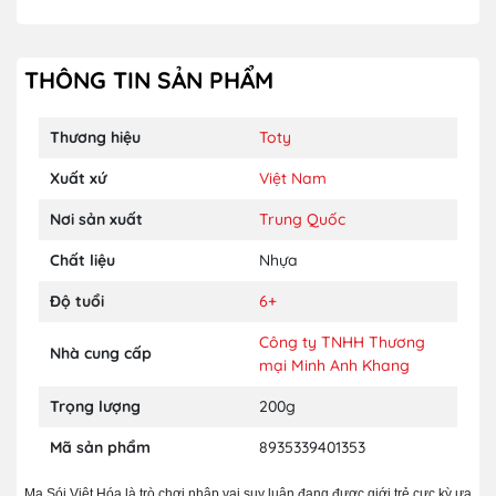
THÔNG TIN SẢN PHẨM
Thương hiệu
Toty
Xuất xứ
Việt Nam
Nơi sản xuất
Trung Quốc
Chất liệu
Nhựa
Độ tuổi
6+
Công ty TNHH Thương
Nhà cung cấp
mại Minh Anh Khang
Trọng lượng
200g
Mã sản phẩm
8935339401353
Ma Sói Việt Hóa là trò chơi nhập vai suy luận đang được giới trẻ cực kỳ ưa