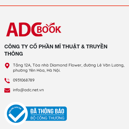
CÔNG TY CỔ PHẦN MĨ THUẬT & TRUYỀN
THÔNG
Tầng 12A, Tòa nhà Diamond Flower, đường Lê Văn Lương,
phường Yên Hòa, Hà Nội.
0931068789
info@adc.net.vn