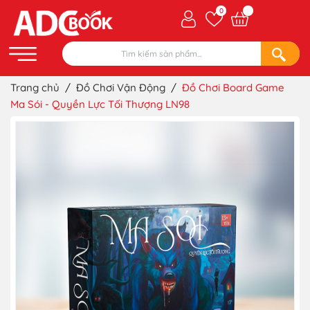
0
Trang chủ
/
Đồ Chơi Vận Động
/
Đồ Chơi Board Game
Ma Sói - Quyền Lực Tối Thượng LN98