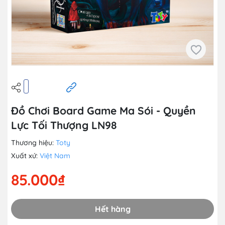
Đồ Chơi Board Game Ma Sói - Quyền
Lực Tối Thượng LN98
Thương hiệu:
Toty
Xuất xứ:
Việt Nam
85.000₫
Hết hàng