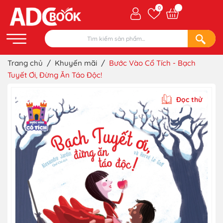
0
Trang chủ
/
Khuyến mãi
/
Bước Vào Cổ Tích - Bạch
Tuyết Ơi, Đừng Ăn Táo Độc!
Đọc thử