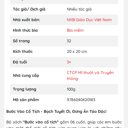
Tác giả/ Dịch giả
Nhiều tác giả
Nhà xuất bản:
NXB Giáo Dục Việt Nam
Hình thức bìa
Bìa mềm
Số trang
32
Kích thước
20 x 20 cm
Độ tuổi
3+
CTCP Mĩ thuật và Truyền
Nhà cung cấp
thông
Trọng lượng
100g
Mã sản phẩm
9786040420183
Bước Vào Cổ Tích - Bạch Tuyết Ơi, Đừng Ăn Táo Độc!
Bộ sách
“Bước vào cổ tích”
gồm 06 cuốn, giúp các em bước
vào một thế giới cổ tích vừa quen vừa lạ với những câu