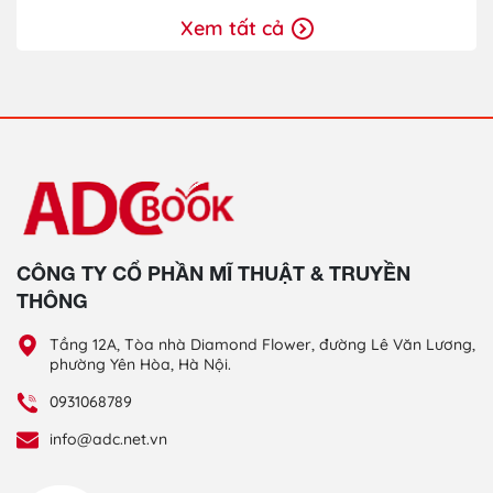
Xem tất cả
CÔNG TY CỔ PHẦN MĨ THUẬT & TRUYỀN
THÔNG
Tầng 12A, Tòa nhà Diamond Flower, đường Lê Văn Lương,
phường Yên Hòa, Hà Nội.
0931068789
info@adc.net.vn