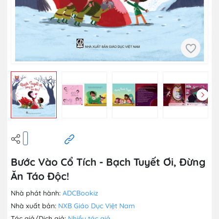
Bước Vào Cổ Tích - Bạch Tuyết Ơi, Đừng
Ăn Táo Độc!
Nhà phát hành:
ADCBookiz
Nhà xuất bản:
NXB Giáo Dục Việt Nam
Tác giả/Dịch giả:
Nhiều tác giả