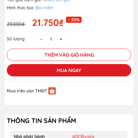
Hình thức bìa:
Bìa mềm
21.750₫
- 25%
29.000₫
Số lượng
–
+
THÊM VÀO GIỎ HÀNG
MUA NGAY
Mua trên sàn TMĐT
THÔNG TIN SẢN PHẨM
Nhà phát hành
ADCBookiz