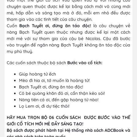
chuyện quen thuộc được kể lại bằng cách mới vô cùng mới
mẻ, hấp dẫn và sáng tạo mà ở đó, mỗi em nhỏ đều được
tham gia vào các tình tiết của câu chuyện.
Cuốn
Bạch Tuyết ơi, đừng ăn táo độc!
là câu chuyện về
nàng Bạch Tuyết quen thuộc nhưng được kể lại một cách
mới mẻ với sự tham gia của cậu bé Nicolas. Cậu đã bước
vào truyện để ngăn nàng Bạch Tuyết không ăn táo độc của
mụ phù thuỷ.
Các cuốn sách thuộc bộ sách
Bước vào cổ tích:
Giúp hoàng tử ếch
Mèo đi hia ơi, tớ muốn là hoàng tử!
Bạch Tuyết ơi, đừng ăn táo độc!
Cô bé quàng khăn đỏ ơi, cẩn thận kẻo sói!
Nàng tiên cá ơi, đến gặp hoàng tử nào!
Lọ Lem ơi, đi dự tiệc thôi!
HÃY MUA TRỌN BỘ 06 CUỐN SÁCH ĐƯỢC BƯỚC VÀO THẾ
GIỚI CỔ TÍCH MỚI MẺ ĐẦY SÁNG TẠO!
Bộ sách được phát hành tại Hệ thống nhà sách ADCBook và
các nhà sách trên toàn quốc.