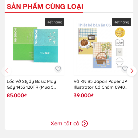
SẢN PHẨM CÙNG LOẠI
Hết hàng
Hết hàng
Lốc Vở Stydy Basic May
Vở KN B5 Japan Paper JP
Gáy 1453 120TR (Mua 5
Illustrator Có Chấm 0940
Tặng 1)
Giấy Nhật DL70 200TR
85.000₫
39.000₫
Xem tất cả