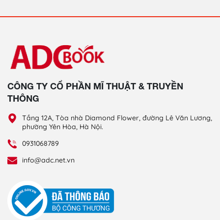
CÔNG TY CỔ PHẦN MĨ THUẬT & TRUYỀN
THÔNG
Tầng 12A, Tòa nhà Diamond Flower, đường Lê Văn Lương,
phường Yên Hòa, Hà Nội.
0931068789
info@adc.net.vn