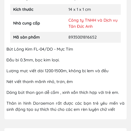
Kích thước
14 x 1 x 1 cm
Công ty TNHH và Dịch vụ
Nhà cung cấp
Tân Đức Anh
Mã sản phẩm
8935001816652
Bút Lông Kim FL-04/DO - Mực Tím
Đầu bi 0.3mm, bọc kim loại.
Lượng mực viết dài 1200-1500m, không bị lem và đều
Nét viết thanh mãnh nhỏ, trơn, êm
Dáng bút thon gọn dễ cầm , xinh xắn thích hợp với trẻ em.
Thân in hình Doraemon rất được các bạn trẻ yêu mến và
sinh động tạo sự thích thú cho các em rèn luyện chữ viết