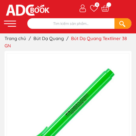
0
Trang chủ
/
Bút Dạ Quang
/
Bút Dạ Quang Textliner 38
GN