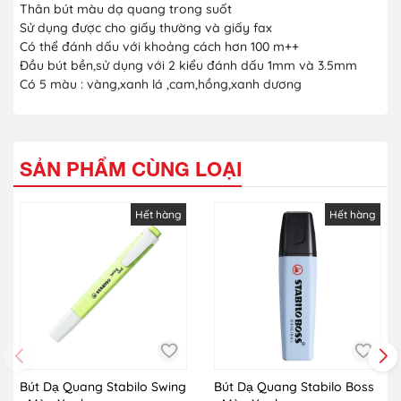
Thân bút màu dạ quang trong suốt
Sử dụng được cho giấy thường và giấy fax
Có thể đánh dấu với khoảng cách hơn 100 m++
Đầu bút bền,sử dụng với 2 kiểu đánh dấu 1mm và 3.5mm
Có 5 màu : vàng,xanh lá ,cam,hồng,xanh dương
SẢN PHẨM CÙNG LOẠI
Hết hàng
Hết hàng
Bút Dạ Quang Stabilo Swing
Bút Dạ Quang Stabilo Boss