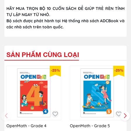
HÃY MUA TRỌN BỘ 10 CUỐN SÁCH ĐỂ GIÚP TRẺ RÈN TÍNH
TỰ LẬP NGAY TỪ NHỎ.
Bộ sách được phát hành tại Hệ thống nhà sách ADCBook và
các nhà sách trên toàn quốc.
SẢN PHẨM CÙNG LOẠI
-25%
-25%
OpenMath - Grade 4
OpenMath - Grade 5