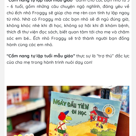
– 6 tuổi, gồm những câu chuyện ngộ nghĩnh, đáng yêu về
chú ếch nhỏ Froggy sẽ giúp cha mẹ rèn con tính tự lập ngay
từ nhỏ. Nhờ có Froggy mà các bạn nhỏ sẽ đi ngủ đúng giờ,
không khóc nhè khi đi học, không sợ hãi khi đi khám bệnh,
thích đi thư viện đọc sách, biết quan tâm tới cha mẹ và chăm
sóc em bé… Ếch nhỏ Froggy sẽ trở thành người bạn đồng
hành cùng các em nhỏ.
“Cẩm nang tự lập tuổi mẫu giáo”
thực sự là “trợ thủ” đắc lực
của cha mẹ trong hành trình nuôi dạy con!