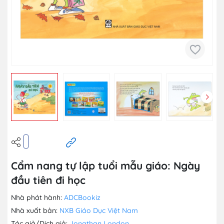
Cẩm nang tự lập tuổi mẫu giáo: Ngày
đầu tiên đi học
Nhà phát hành:
ADCBookiz
Nhà xuất bản:
NXB Giáo Dục Việt Nam
Tác giả/Dịch giả:
Jonathan London