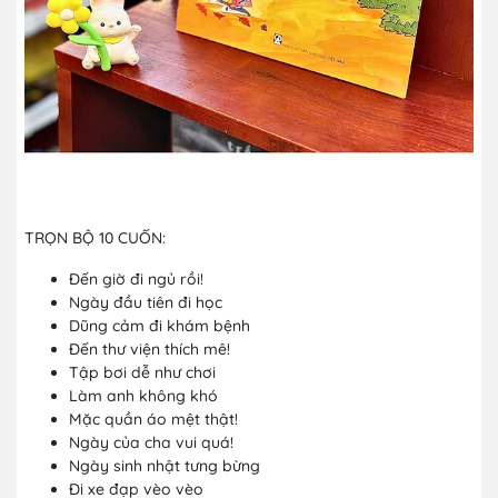
TRỌN BỘ 10 CUỐN:
Đến giờ đi ngủ rồi!
Ngày đầu tiên đi học
Dũng cảm đi khám bệnh
Đến thư viện thích mê!
Tập bơi dễ như chơi
Làm anh không khó
Mặc quần áo mệt thật!
Ngày của cha vui quá!
Ngày sinh nhật tưng bừng
Đi xe đạp vèo vèo