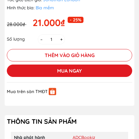
Hình thức bìa:
Bìa mềm
21.000₫
- 25%
28.000₫
Số lượng
–
+
THÊM VÀO GIỎ HÀNG
MUA NGAY
Mua trên sàn TMĐT
THÔNG TIN SẢN PHẨM
Nhà phát hành
ADCBookiz