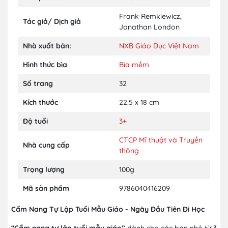
Frank Remkiewicz
,
Tác giả/ Dịch giả
Jonathan London
Nhà xuất bản:
NXB Giáo Dục Việt Nam
Hình thức bìa
Bìa mềm
Số trang
32
Kích thước
22.5 x 18 cm
Độ tuổi
3+
CTCP Mĩ thuật và Truyền
Nhà cung cấp
thông
Trọng lượng
100g
Mã sản phẩm
9786040416209
Cẩm Nang Tự Lập Tuổi Mẫu Giáo - Ngày Đầu Tiên Đi Học
“Cẩm nang tự lập tuổi mẫu giáo”
dành cho các bạn nhỏ từ 3