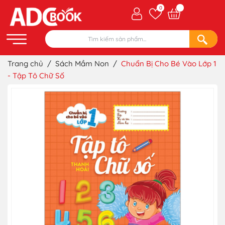
0
Trang chủ
/
Sách Mầm Non
/
Chuẩn Bị Cho Bé Vào Lớp 1
- Tập Tô Chữ Số