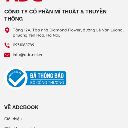
CÔNG TY CỔ PHẦN MĨ THUẬT & TRUYỀN
THÔNG
Tầng 12A, Tòa nhà Diamond Flower, đường Lê Văn Lương,
phường Yên Hòa, Hà Nội.
0931068789
info@adc.net.vn
VỀ ADCBOOK
Giới thiệu