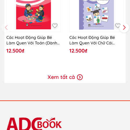
Các Hoạt Động Giúp Bé
Các Hoạt Động Giúp Bé
Làm Quen Với Toán (Dành
Làm Quen Với Chữ Cái
Cho Trẻ Lớp Mẫu Giáo
(Dành Cho Trẻ Lớp Mẫu
12.500₫
12.500₫
Ghép)
Giáo Ghép)
Xem tất cả