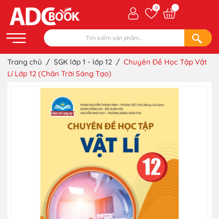
0
Trang chủ
/
SGK lớp 1 - lớp 12
/
Chuyên Đề Học Tập Vật
Lí Lớp 12 (Chân Trời Sáng Tạo)