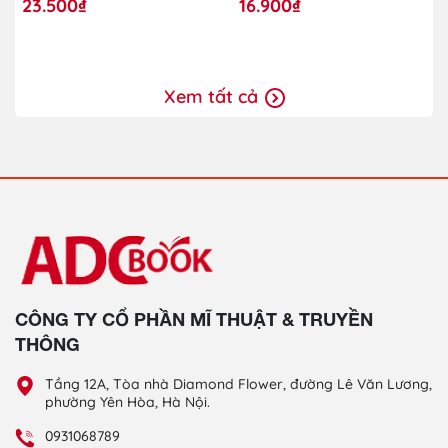
23.500₫
16.900₫
Xem tất cả
CÔNG TY CỔ PHẦN MĨ THUẬT & TRUYỀN
THÔNG
Tầng 12A, Tòa nhà Diamond Flower, đường Lê Văn Lương,
phường Yên Hòa, Hà Nội.
0931068789