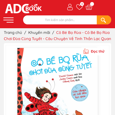
0
Trang chủ
/
Khuyến mãi
/
Cô Bé Bọ Rùa - Cô Bé Bọ Rùa
Chơi Đùa Cùng Tuyết - Câu Chuyện Về Tinh Thần Lạc Quan
Đọc thử