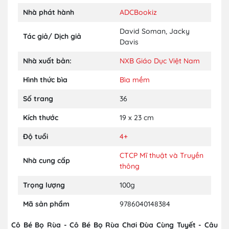
Nhà phát hành
ADCBookiz
David Soman
,
Jacky
Tác giả/ Dịch giả
Davis
Nhà xuất bản:
NXB Giáo Dục Việt Nam
Hình thức bìa
Bìa mềm
Số trang
36
Kích thước
19 x 23 cm
Độ tuổi
4+
CTCP Mĩ thuật và Truyền
Nhà cung cấp
thông
Trọng lượng
100g
Mã sản phẩm
9786040148384
Cô Bé Bọ Rùa - Cô Bé Bọ Rùa Chơi Đùa Cùng Tuyết - Câu