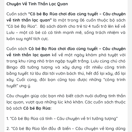
Chuyện Về Tinh Thần Lạc Quan
Cuốn sách
“Cô bé Bọ Rùa chơi đùa cùng tuyết – Câu chuyện
về tinh thần lạc quan”
là một trong 06 cuốn thuộc bộ sách
“Cô bé Bọ Rùa“. Bộ sách
dành cho trẻ từ 4 tuổi trở lên kể về
Lulu – một cô bé có cá tính mạnh mẽ, sống trách nhiệm và
luôn suy nghĩ tích cực.
Cuốn sách
Cô bé Bọ Rùa chơi đùa cùng tuyết – Câu chuyện
về tinh thần lạc quan
kể về một ngày khám phá tuyệt vời
trong khu rừng nhỏ tràn ngập tuyết trắng. Lulu cùng chú chó
Bingo đã tưởng tượng và xây dựng rất nhiều công trình
bằng tuyết: từ lâu đài tới vườn bách thú, hết đổ lại xây, đổ lại
xây. Cuối cùng, đôi bạn cũng tạo được những “công trình
tuyết” ưng ý.
Câu chuyện giúp các bạn nhỏ biết cách nuôi dưỡng tinh thần
lạc quan, vượt qua những lúc khó khăn. Các cuốn sách thuộc
bộ sách
Cô bé Bọ Rùa:
1. “Cô bé Bọ Rùa cá tính – Câu chuyện về trí tưởng tượng”
2. “Cô bé Bọ Rùa lần đầu đi biển – Câu chuyện về lòng dũng