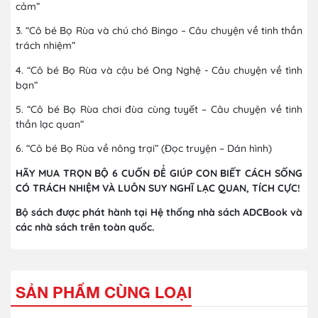
cảm”
3. “Cô bé Bọ Rùa và chú chó Bingo – Câu chuyện về tinh thần
trách nhiệm”
4. “Cô bé Bọ Rùa và cậu bé Ong Nghệ - Câu chuyện về tình
bạn”
5. “Cô bé Bọ Rùa chơi đùa cùng tuyết – Câu chuyện về tinh
thần lạc quan”
6. “Cô bé Bọ Rùa về nông trại” (Đọc truyện – Dán hình)
HÃY MUA TRỌN BỘ 6 CUỐN ĐỂ GIÚP CON BIẾT CÁCH SỐNG
CÓ TRÁCH NHIỆM VÀ LUÔN SUY NGHĨ LẠC QUAN, TÍCH CỰC!
Bộ sách được phát hành tại Hệ thống nhà sách ADCBook và
các nhà sách trên toàn quốc.
SẢN PHẨM CÙNG LOẠI