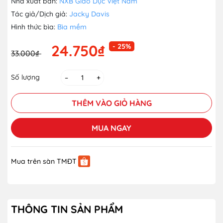
Nhà xuất bản:
NXB Giáo Dục Việt Nam
Tác giả/Dịch giả:
Jacky Davis
Hình thức bìa:
Bìa mềm
24.750₫
- 25%
33.000₫
Số lượng
–
+
THÊM VÀO GIỎ HÀNG
MUA NGAY
Mua trên sàn TMĐT
THÔNG TIN SẢN PHẨM