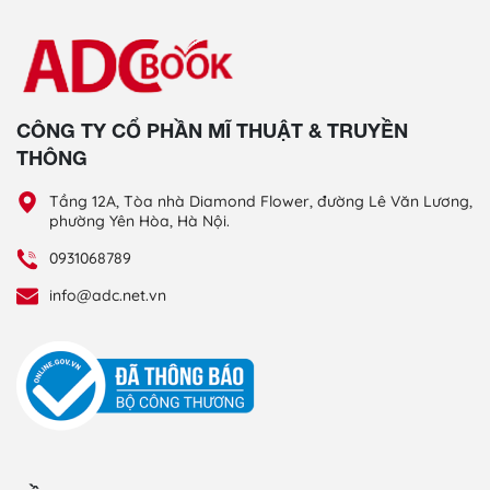
CÔNG TY CỔ PHẦN MĨ THUẬT & TRUYỀN
THÔNG
Tầng 12A, Tòa nhà Diamond Flower, đường Lê Văn Lương,
phường Yên Hòa, Hà Nội.
0931068789
info@adc.net.vn