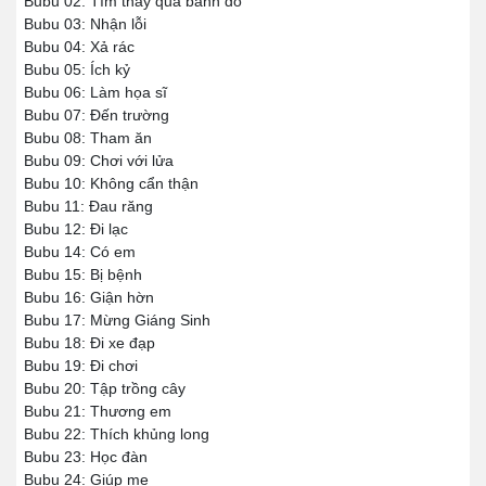
Bubu 02: Tìm thấy quả banh đỏ
Bubu 03: Nhận lỗi
Bubu 04: Xả rác
Bubu 05: Ích kỷ
Bubu 06: Làm họa sĩ
Bubu 07: Đến trường
Bubu 08: Tham ăn
Bubu 09: Chơi với lửa
Bubu 10: Không cẩn thận
Bubu 11: Đau răng
Bubu 12: Đi lạc
Bubu 14: Có em
Bubu 15: Bị bệnh
Bubu 16: Giận hờn
Bubu 17: Mừng Giáng Sinh
Bubu 18: Đi xe đạp
Bubu 19: Đi chơi
Bubu 20: Tập trồng cây
Bubu 21: Thương em
Bubu 22: Thích khủng long
Bubu 23: Học đàn
Bubu 24: Giúp mẹ