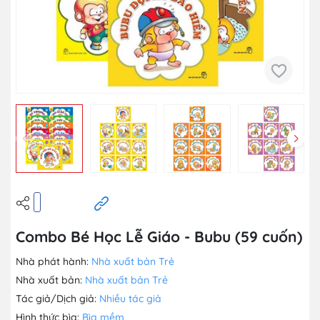
Combo Bé Học Lễ Giáo - Bubu (59 cuốn)
Nhà phát hành:
Nhà xuất bản Trẻ
Nhà xuất bản:
Nhà xuất bản Trẻ
Tác giả/Dịch giả:
Nhiều tác giả
Hình thức bìa:
Bìa mềm