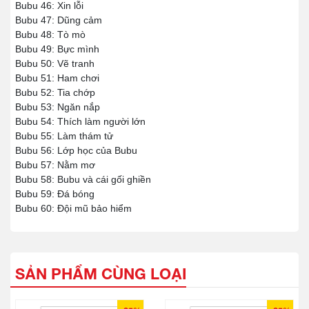
Bubu 46: Xin lỗi
Bubu 47: Dũng cảm
Bubu 48: Tò mò
Bubu 49: Bực mình
Bubu 50: Vẽ tranh
Bubu 51: Ham chơi
Bubu 52: Tia chớp
Bubu 53: Ngăn nắp
Bubu 54: Thích làm người lớn
Bubu 55: Làm thám tử
Bubu 56: Lớp học của Bubu
Bubu 57: Nằm mơ
Bubu 58: Bubu và cái gối ghiền
Bubu 59: Đá bóng
Bubu 60: Đội mũ bảo hiểm
SẢN PHẨM CÙNG LOẠI