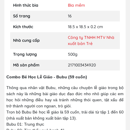
Hình thức bìa
Bìa mềm
Số trang
16
Kích thước
18.5 x 18.5 x 0.2 cm
Công ty TNHH MTV Nhà
Nhà cung cấp
xuất bản Trẻ
Trọng lượng
500g
Mã sản phẩm
2171003434920
Combo Bé Học Lễ Giáo - Bubu (59 cuốn)
Thông qua nhân vật Bubu, những câu chuyện lễ giáo trong bộ
sách này là những bài giáo dục đạo đức nho nhỏ giúp các em
học hỏi những điều hay và tránh những thói quen, tật xấu để
trở thành người con ngoan, trò giỏi.
Trọn bộ Bubu Bé học lễ giáo là 59 cuốn, trải dài từ tập 1 đến 60
(nhà xuất bản không xuất bản tập 13).
Bubu 01: Trung thực