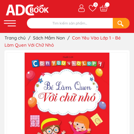
0
Trang chủ
/
Sách Mầm Non
/
Con Yêu Vào Lớp 1 - Bé
Làm Quen Với Chữ Nhỏ