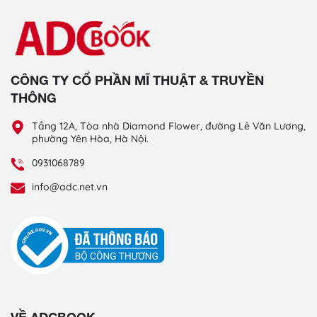
CÔNG TY CỔ PHẦN MĨ THUẬT & TRUYỀN
THÔNG
Tầng 12A, Tòa nhà Diamond Flower, đường Lê Văn Lương,
phường Yên Hòa, Hà Nội.
0931068789
info@adc.net.vn