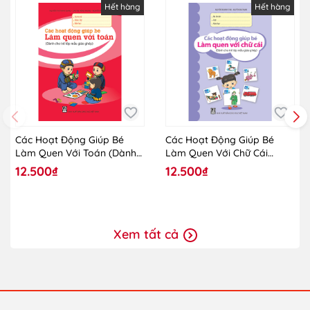
Hết hàng
Hết hàng
Các Hoạt Động Giúp Bé
Các Hoạt Động Giúp Bé
Làm Quen Với Toán (Dành
Làm Quen Với Chữ Cái
Cho Trẻ Lớp Mẫu Giáo
(Dành Cho Trẻ Lớp Mẫu
12.500₫
12.500₫
Ghép)
Giáo Ghép)
Xem tất cả