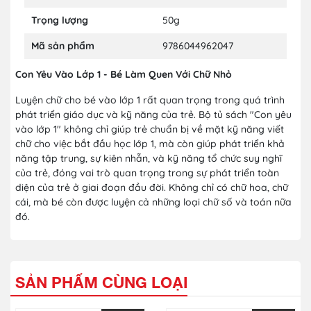
Trọng lượng
50g
Mã sản phẩm
9786044962047
Con Yêu Vào Lớp 1 - Bé Làm Quen Với Chữ Nhỏ
Luyện chữ cho bé vào lớp 1 rất quan trọng trong quá trình
phát triển giáo dục và kỹ năng của trẻ. Bộ tủ sách "Con yêu
vào lớp 1" không chỉ giúp trẻ chuẩn bị về mặt kỹ năng viết
chữ cho việc bắt đầu học lớp 1, mà còn giúp phát triển khả
năng tập trung, sự kiên nhẫn, và kỹ năng tổ chức suy nghĩ
của trẻ, đóng vai trò quan trọng trong sự phát triển toàn
diện của trẻ ở giai đoạn đầu đời. Không chỉ có chữ hoa, chữ
cái, mà bé còn được luyện cả những loại chữ số và toán nữa
đó.
SẢN PHẨM CÙNG LOẠI