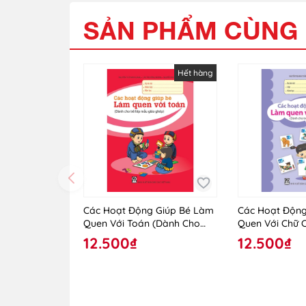
SẢN PHẨM CÙNG 
Hết hàng
Các Hoạt Động Giúp Bé Làm
Các Hoạt Động
Quen Với Toán (Dành Cho
Quen Với Chữ 
Trẻ Lớp Mẫu Giáo Ghép)
Trẻ Lớp Mẫu G
12.500₫
12.500₫