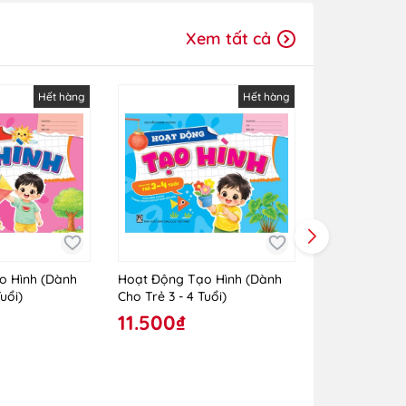
Xem tất cả
Hết hàng
Hết hàng
o Hình (Dành
Hoạt Động Tạo Hình (Dành
Hoạt Động Tạ
uổi)
Cho Trẻ 3 - 4 Tuổi)
Cho Trẻ 24 - 
11.500₫
10.000₫