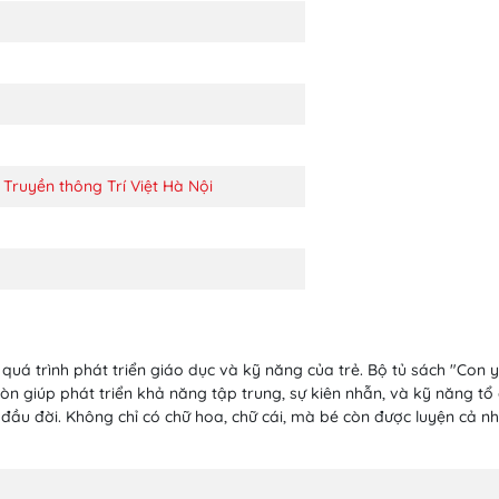
ruyền thông Trí Việt Hà Nội
quá trình phát triển giáo dục và kỹ năng của trẻ. Bộ tủ sách "Con y
còn giúp phát triển khả năng tập trung, sự kiên nhẫn, và kỹ năng tổ
n đầu đời. Không chỉ có chữ hoa, chữ cái, mà bé còn được luyện cả n