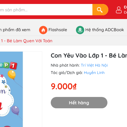
Đ
Đ
n phẩm đã xem
Flashsale
Hệ thống ADCBook
 1 - Bé Làm Quen Với Toán
Con Yêu Vào Lớp 1 - Bé L
Nhà phát hành:
Trí Việt Hà Nội
Tác giả/Dịch giả:
Huyền Linh
9.000₫
Hết hàng