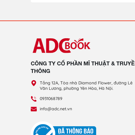
CÔNG TY CỔ PHẦN MĨ THUẬT & TRUY
THÔNG
Tầng 12A, Tòa nhà Diamond Flower, đường Lê
Văn Lương, phường Yên Hòa, Hà Nội.
0931068789
info@adc.net.vn