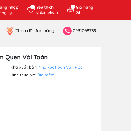
ăng nhập
Yêu thích
Giỏ hàng
0
0
Sản phẩm
0₫
ăng ký
Theo dõi đơn hàng
0931068789
àm Quen Với Toán
Nhà xuất bản:
Nhà xuất bản Văn Học
Hình thức bìa:
Bìa mềm