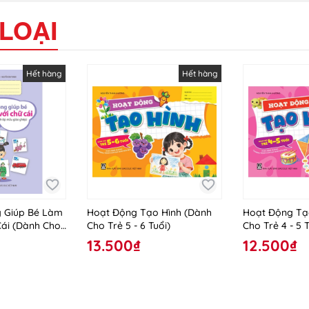
LOẠI
Hết hàng
Hết hàng
 Giúp Bé Làm
Hoạt Động Tạo Hình (Dành
Hoạt Động Tạ
Cái (Dành Cho
Cho Trẻ 5 - 6 Tuổi)
Cho Trẻ 4 - 5 T
iáo Ghép)
13.500₫
12.500₫