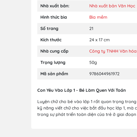
Nhà xuất bản:
Nhà xuất bản Văn Học
Hình thức bìa
Bìa mềm
Số trang
21
Kích thước
24 x 17 cm
Nhà cung cấp
Công ty TNHH Văn hóa T
Trọng lượng
50g
Mã sản phẩm
9786044961972
Con Yêu Vào Lớp 1 - Bé Làm Quen Với Toán
Luyện chữ cho bé vào lớp 1 rất quan trọng trong 
kỹ năng viết chữ cho việc bắt đầu học lớp 1, mà 
trong sự phát triển toàn diện của trẻ ở giai đoạ