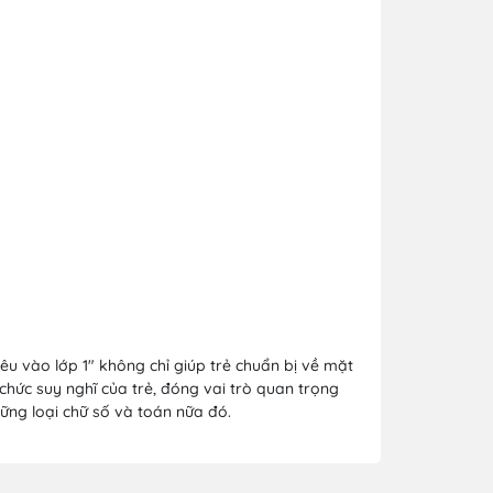
êu vào lớp 1" không chỉ giúp trẻ chuẩn bị về mặt
 chức suy nghĩ của trẻ, đóng vai trò quan trọng
hững loại chữ số và toán nữa đó.