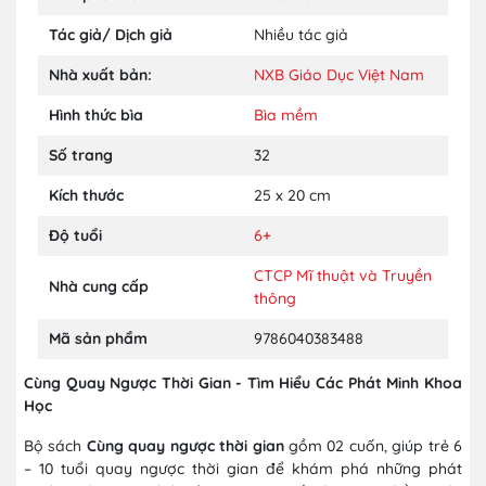
Tác giả/ Dịch giả
Nhiều tác giả
Nhà xuất bản:
NXB Giáo Dục Việt Nam
Hình thức bìa
Bìa mềm
Số trang
32
Kích thước
25 x 20 cm
Độ tuổi
6+
CTCP Mĩ thuật và Truyền
Nhà cung cấp
thông
Mã sản phẩm
9786040383488
Cùng Quay Ngược Thời Gian - Tìm Hiểu Các Phát Minh Khoa
Học
Bộ sách
Cùng quay ngược thời gian
gồm 02 cuốn, giúp trẻ 6
– 10 tuổi quay ngược thời gian để khám phá những phát