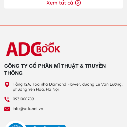
Xem tất cả
CÔNG TY CỔ PHẦN MĨ THUẬT & TRUYỀN
THÔNG
Tầng 12A, Tòa nhà Diamond Flower, đường Lê Văn Lương,
phường Yên Hòa, Hà Nội.
0931068789
info@adc.net.vn