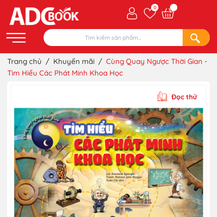
0
Trang chủ
/
Khuyến mãi
/
Cùng Quay Ngược Thời Gian -
Tìm Hiểu Các Phát Minh Khoa Học
Đọc thử