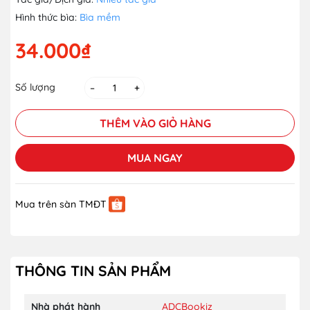
Hình thức bìa:
Bìa mềm
34.000₫
Số lượng
–
+
THÊM VÀO GIỎ HÀNG
MUA NGAY
Mua trên sàn TMĐT
THÔNG TIN SẢN PHẨM
Nhà phát hành
ADCBookiz