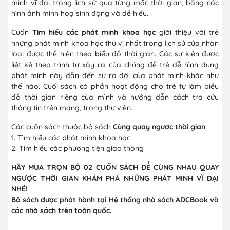
minh vĩ đại trong lịch sử qua từng mốc thời gian, bằng các
hình ảnh minh hoạ sinh động và dễ hiểu.
Cuốn
Tìm hiểu các phát minh khoa học
giới thiệu với trẻ
những phát minh khoa học thú vị nhất trong lịch sử của nhân
loại được thể hiện theo biểu đồ thời gian. Các sự kiện được
liệt kê theo trình tự xảy ra của chúng để trẻ dễ hình dung
phát minh này dẫn đến sự ra đời của phát minh khác như
thế nào. Cuối sách có phần hoạt động cho trẻ tự làm biểu
đồ thời gian riêng của mình và hướng dẫn cách tra cứu
thông tin trên mạng, trong thư viện.
Các cuốn sách thuộc bộ sách
Cùng quay ngược thời gian
:
1. Tìm hiểu các phát minh khoa học
2. Tìm hiểu các phương tiện giao thông
HÃY MUA TRỌN BỘ 02 CUỐN SÁCH ĐỂ CÙNG NHAU QUAY
NGƯỢC THỜI GIAN KHÁM PHÁ NHỮNG PHÁT MINH VĨ ĐẠI
NHÉ!
Bộ sách được phát hành tại Hệ thống nhà sách ADCBook và
các nhà sách trên toàn quốc.