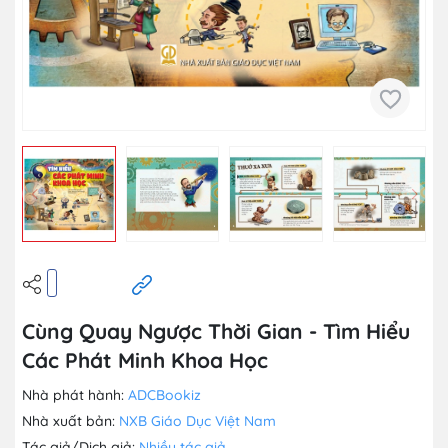
Cùng Quay Ngược Thời Gian - Tìm Hiểu
Các Phát Minh Khoa Học
Nhà phát hành:
ADCBookiz
Nhà xuất bản:
NXB Giáo Dục Việt Nam
Tác giả/Dịch giả:
Nhiều tác giả