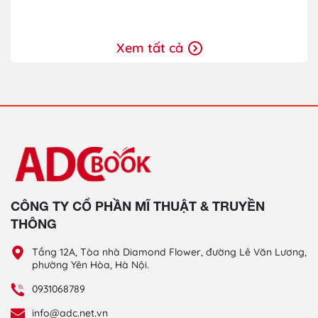
Xem tất cả
CÔNG TY CỔ PHẦN MĨ THUẬT & TRUYỀN
THÔNG
Tầng 12A, Tòa nhà Diamond Flower, đường Lê Văn Lương,
phường Yên Hòa, Hà Nội.
0931068789
info@adc.net.vn