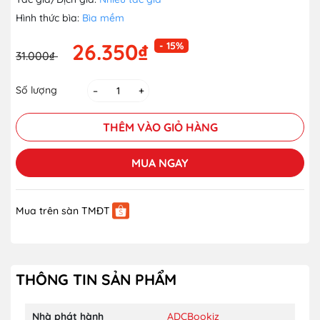
Hình thức bìa:
Bìa mềm
26.350₫
- 15%
31.000₫
Số lượng
–
+
THÊM VÀO GIỎ HÀNG
MUA NGAY
Mua trên sàn TMĐT
THÔNG TIN SẢN PHẨM
Nhà phát hành
ADCBookiz