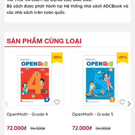
Bộ sách được phát hành tại Hệ thống nhà sách ADCBook và
các nhà sách trên toàn quốc.
SẢN PHẨM CÙNG LOẠI
-25%
-25%
OpenMath - Grade 4
OpenMath - Grade 5
72.000₫
72.000₫
96.000₫
96.000₫