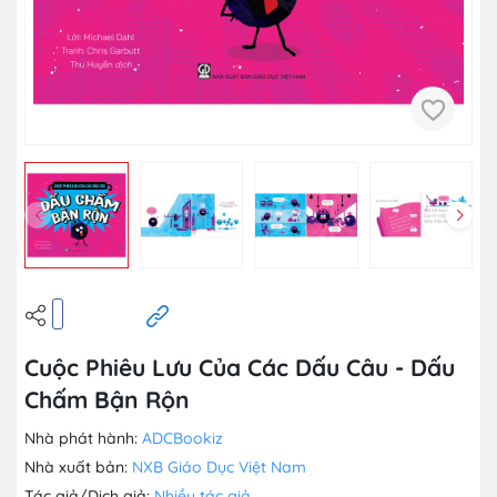
Cuộc Phiêu Lưu Của Các Dấu Câu - Dấu
Chấm Bận Rộn
Nhà phát hành:
ADCBookiz
Nhà xuất bản:
NXB Giáo Dục Việt Nam
Tác giả/Dịch giả:
Nhiều tác giả