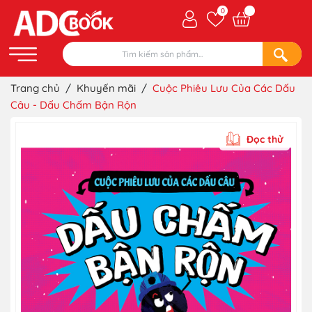
0
Trang chủ
/
Khuyến mãi
/
Cuộc Phiêu Lưu Của Các Dấu
Câu - Dấu Chấm Bận Rộn
Đọc thử