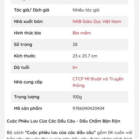
Tác giả/ Dịch giả
Nhiều tác giả
Nhà xuất bản:
NXB Giáo Dục Việt Nam
Hình thức bìa
Bìa mềm
Số trang
28
Kích thước
23 x 25.7 cm
Độ tuổi
6+
CTCP Mĩ thuật và Truyền
Nhà cung cấp
thông
Trọng lượng
100g
Mã sản phẩm
9786040420404
Cuộc Phiêu Lưu Của Các Dấu Câu - Dấu Chấm Bận Rộn
Bộ sách
“Cuộc phiêu lưu của các dấu câu”
gồm 04 cuốn với
bốn câu chuyện thú vị của các dấu câu được nhân cách hoá