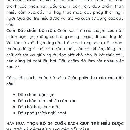
thành các nhân vật: dấu chấm bận rộn, dấu chấm than
nhiều cảm xúc, dấu hỏi hay thắc mắc, dấu phẩy thích nghỉ
ngơi. Qua đó, trẻ hiểu được vai trò và cách sử dụng các dấu
câu.
Cuốn
Dấu chấm bận rộn:
Cuốn sách là câu chuyện của dấu
chấm bận rộn, không có thời gian nghỉ ngơi, đi chơi đây đó.
Với tần số xuất hiện dày đặc trên các trang sách, dấu chấm
thường đứng ở cuối câu trần thuật, câu cầu khiến, đứng sau
chữ viết tắt và giúp người đọc biết chỗ nào là kết thúc câu,
nên dừng lại nghỉ lấy hơi. Dấu chấm đã làm rất nhiều việc
hữu ích.
Các cuốn sách thuộc bộ sách
Cuộc phiêu lưu của các dấu
câu:
Dấu chấm bận rộn
Dấu chấm than nhiều cảm xúc
Dấu hỏi hay thắc mắc
Dấu phẩy thích nghỉ ngơi
HÃY MUA TRỌN BỘ 04 CUỐN SÁCH GIÚP TRẺ HIỂU ĐƯỢC
VAI TRÒ VÀ CÁCH SỬ DỤNG CÁC DẤU CÂU!